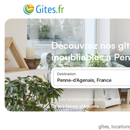
Découvrez nos gît
inoubliables à Pe
Destination
·
·
Gîtes et locations de vacances
France
Gîtes à Penne-d'Agenais
gîtes, locatio