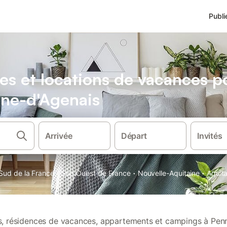
Publi
es et locations de vacances 
nne-d'Agenais
Arrivée
Départ
Invités
·
·
·
Sud de la France
Sud Ouest de France
Nouvelle-Aquitaine
Aquit
ns, résidences de vacances, appartements et campings à Pen