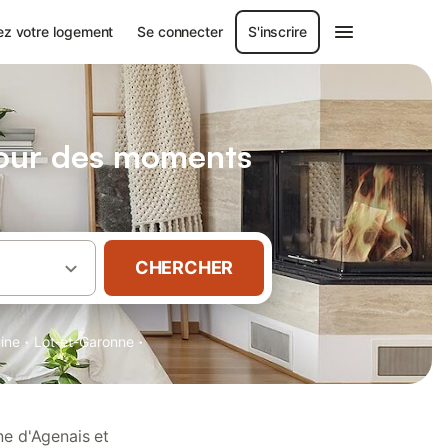
ez votre logement
Se connecter
S'inscrire
pour des moments
CHERCHER
·
·
aine
Lot-et-Garonne
ne d'Agenais et