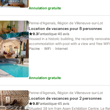
oiseaux : Sur 15000 m² plein sud, de nombreux arbre
Annulation gratuite
d'innombrables fleurs, vous profiterez du silence,
exceptionnel à 360 degrés. C'est le paradis des enfa
parents, le bonheur est dans notre prairie. Un poulail
stock, des œufs bio gratuits, une aide aux soins es
Penne-d'Agenais, Région de Villeneuve-sur-Lot
propriété un étang plein de poissons est à la dispo
Location de vacances pour 8 personnes
poissons en vrac .... Des randonnées pédestres v
9.3
Fantastique
⋅
40 avis
Noaillac et au village médiéval de Penne d'Agenais,
Housed in a historic building, the recently renova
de France . Le calme de la campagne dans le triang
accommodation with pool with a view and free WiFi
vivre ... en limite des départements touristiques le
features free private parking and a 24-hour front d
Piscine
WiFi
Internet
ouest de la France, Gastronomie ... Vélos, VTT, se
intéressants ... PÊCHE, plan d'eau privé
Annulation gratuite
Penne-d'Agenais, Région de Villeneuve-sur-Lot
Location de vacances pour 2 personnes
9.8
Fantastique
⋅
45 avis
Situated 38 km from Agen Exhibition Centre, Le Re