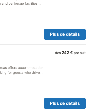
and barbecue facilities.
rivate parking.
Plus de détails
242 €
dès
par nuit
fereau offers accommodation
rking for guests who drive.
ides guests with a water
Plus de détails