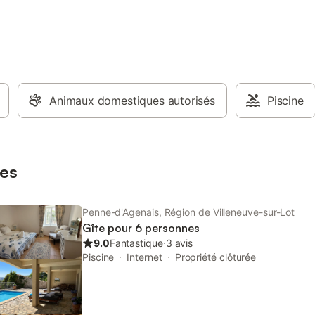
 besoin pour cuisiner et dîner, ce
de fraîcheur . Véranda dédiée au 
t un lieu parfait pour se
Terrasse aménagée avec salon de
r. Chambres et Salles de bains :
et barbecue . Terrain de pétanqu
re avec lit double + canapé-lit.
de ping-pong . Éclairages extéri
 de bain avec douche et toilettes.
prolonger vos soirées d’été Une 
ntérêts aux alentours : Découvrez
pensée pour le confort et la conviv
e de Penne-d'Agenais et ses
Avec ses 175 m² entièrement
 avec plusieurs points d'intérêt à
Animaux domestiques autorisés
indépendants, le gîte offre de gr
Piscine
. Visitez le Château de Bonaguil,
espaces de vie : . Cuisine entièr
ns les rues pittoresques de la
équipée (lave-vaisselle, grande t
iévale, ou explorez la nature
conviviale, large batterie de cuisi
ante avec des randonnées
Salon spacieux avec 3 canapés 
es
moments chaleureux . 5 c
Penne-d'Agenais, Région de Villeneuve-sur-Lot
Gîte pour 6 personnes
9.0
Fantastique
⋅
3 avis
Piscine
Internet
Propriété clôturée