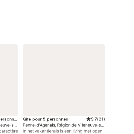
Location de vacances pour 10 personnes
Gîte pour 5 personnes
9.7
(
21
)
neuve-sur-Lot
Penne-d'Agenais, Région de Villeneuve-sur-Lot
caractère
In het vakantiehuis is een living met open