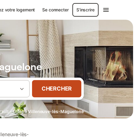
ez votre logement
Se connecter
S'inscrire
Maguelone
CHERCHER
·
rault
Gîtes à Villeneuve-lès-Maguelone
lleneuve-lès-