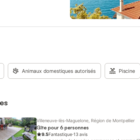
 les plages : Palavas, les
douche - Type de toilettes: Toilet
s. A proximité des plages, entre
Linge de lit: En option payante -
e Moure et l'Etang de l'Arnel,
ou couvertures inclues - Oreillers 
e à Villeneuve-les-maguelone !
Kit bébé: En option payante, Lit 
e-chaussée, vous entrez dans le
Chaise haute - Barbecue au gaz:
 26m²
option payante, Payant - Parking
de l'hébergement Animaux - Les
indiqués sont susceptibles d'évol
cours de la saison et sont à titre i
ils seront à régler sur place. Ani
catégorie 1 et 2 non admis. - Ani
Animaux domestiques autorisés
chiens et chats autorisés - 1 anim
Piscine
autorisé - Prix par animal: 5,00 € 
Chiens de catégorie 1 et 2 interdi
en laisse - Vaccins à jour Informa
d'arrivée - Heure d'a
es
Villeneuve-lès-Maguelone, Région de Montpellier
Gîte pour 6 personnes
9.5
Fantastique
⋅
13 avis