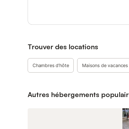
Se connecter ou s'inscrire
Camargue,
Aresquier
l'Etang d
bienvenu
Au rez-d
salon de
Trouver des locations
Chambres d’hôte
Maisons de vacances
Autres hébergements populair