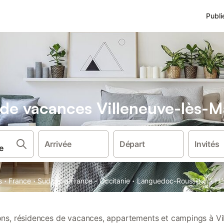
Publi
s de vacances Villeneuve-lès-
Arrivée
Départ
Invités
·
·
·
·
·
s
France
Sud de la France
Occitanie
Languedoc-Roussillon
Hé
ions, résidences de vacances, appartements et campings à Vi