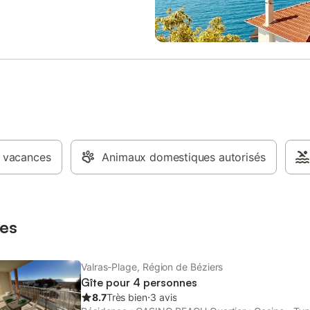
ses dans le prix de cette location.
sont pas incluses dans le prix de 
ux de compagnie admis (indiqué
location. Si animaux de compagn
once), un supplément peut
(indiqué dans annonce), un supp
er. Seuls les équipements
peut s'appliquer. Seuls les équi
és spécifiquement dans cette
mentionnés spécifiquement dans
sont présents. Un équipement
annonce sont présents. Un équi
qué n'est pas considéré comme
non indiqué n'est pas considéré
Sauf indication de borne de
présent. Sauf indication de born
ectrique présente dans le
charge électrique présente dans 
 la recharge des véhicules
logement, la recharge des véhicu
s est interdite.
électriques est interdite.
 vacances
Animaux domestiques autorisés
es
Valras-Plage, Région de Béziers
Gîte pour 4 personnes
8.7
Très bien
⋅
3 avis