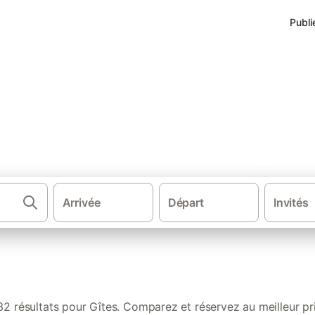
Publi
 de vacances à Valras-Plage
Arrivée
Départ
Invités
·
·
·
·
ons de vacances
France
Sud de la France
Occitanie
Languedoc-R
32 résultats pour Gîtes. Comparez et réservez au meilleur pri