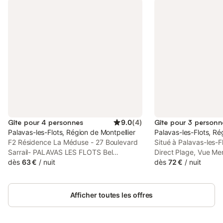
Gîte pour 4 personnes
9.0
(
4
)
Gîte pour 3 personn
Palavas-les-Flots, Région de Montpellier
Palavas-les-Flots, Ré
F2 Résidence La Méduse - 27 Boulevard
Situé à Palavas-les-Fl
Sarrail- PALAVAS LES FLOTS Bel
Direct Plage, Vue Mer,
appartement exposé sud au 2ème
dès
63 €
/
nuit
un séjour en bord de
dès
72 €
/
nuit
étages avec ascenseur d'une résidence
imprenable sur l’hori
en 1er ligne proche du centre. Équipé
m² est conçu pour of
pour 4 personnes, il se compose d'un
confort et de pratici
Afficher toutes les offres
séjour avec clic-clac 2 places, d'un coin
coin salon/couchage é
cuisine équipée, d'une chambre avec 2
confortable et d’un 
lits 90 et balcon, d'une salle de bain, d'un
cuisine fonctionnelle 