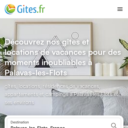
Découvrez nos gîtes et
locations de vacances pour des
moments inoubliables à
Palavas-les-Flots
gîtes, locations, résidences de vacances,
appartements et campings à Palavas les Flots et
ses environs
Destination