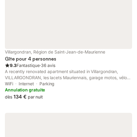
Villargondran, Région de Saint-Jean-de-Maurienne
Gîte pour 4 personnes
9.3
Fantastique
⋅
36 avis
A recently renovated apartment situated in Villargondran,
VILLARGONDRAN, les lacets Mauriennais, garage motos, vélos
features a garden. Both free WiFi and parking on-site are
WiFi
Internet
Parking
accessible at the apartment free of charge.
Annulation gratuite
134 €
dès
par nuit