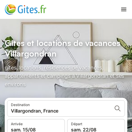
Gîtes et locations de vacances
Villargondran
gîtes, locations, résidences de vacances,
appartements et campings à Villargondran et ses
environs
Destination
Villargondran, France
Arrivée
Départ
sam. 15/08
sam. 22/08