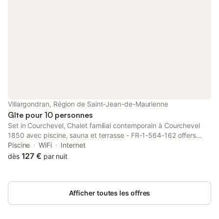
Villargondran, Région de Saint-Jean-de-Maurienne
Gîte pour 10 personnes
Set in Courchevel, Chalet familial contemporain à Courchevel
1850 avec piscine, sauna et terrasse - FR-1-564-162 offers
accommodation with a private pool.
Piscine
WiFi
Internet
127 €
dès
par nuit
Afficher toutes les offres