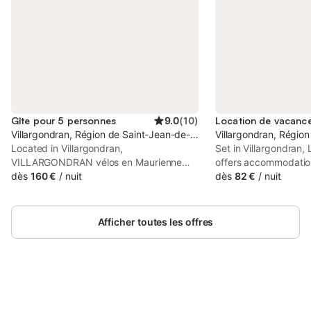
Gîte pour 5 personnes
9.0
(
10
)
Villargondran, Région de Saint-Jean-de-Maurienne
Villargondran, Régio
Located in Villargondran,
Set in Villargondran,
VILLARGONDRAN vélos en Maurienne
offers accommodatio
garage is a recently renovated
dès
160 €
/
nuit
Chapel Saint-Pierre 
dès
82 €
/
nuit
accommodation, 13 km from Les Sybelles
km from Galibier. Wit
and 26 km from Croix de Fer. This
parking, the property
property offers access to a balcony, free
Sybelles and 27 km f
Afficher toutes les offres
private parking and free WiFi.
Connectez-vous et économisez
Se connecter