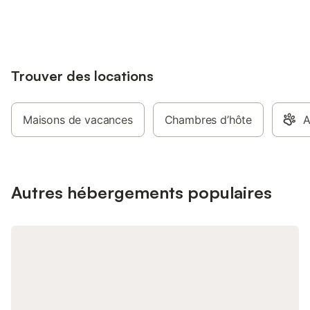
jusqu'à 10% sur nos logements.
Trouver des locations
Maisons de vacances
Chambres d’hôte
A
Autres hébergements populaires