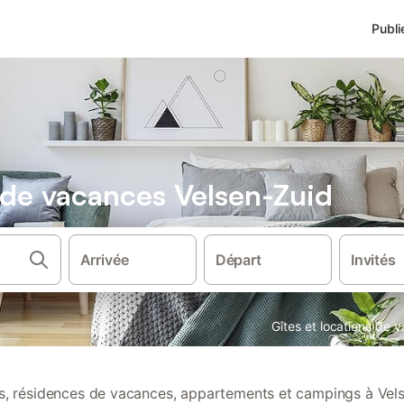
Publi
s de vacances Velsen-Zuid
Arrivée
Départ
Invités
Gîtes et locations de 
ns, résidences de vacances, appartements et campings à Vel