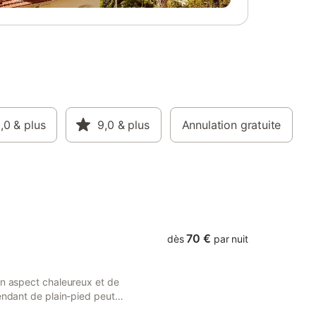
i, vous
yant et
te
erdam,
ou des
aal. La
t parfaite
étente en
,0
& plus
9,0
& plus
Annulation gratuite
ité de la
, vous
nt
70 €
dès
par nuit
on aspect chaleureux et de
pendant de plain-pied peut
alon avec télévision. La