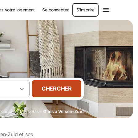
ez votre logement
Se connecter
S'inscrire
CHERCHER
·
·
vacances
Pays-Bas
Gîtes à Velsen-Zuid
sen-Zuid et ses