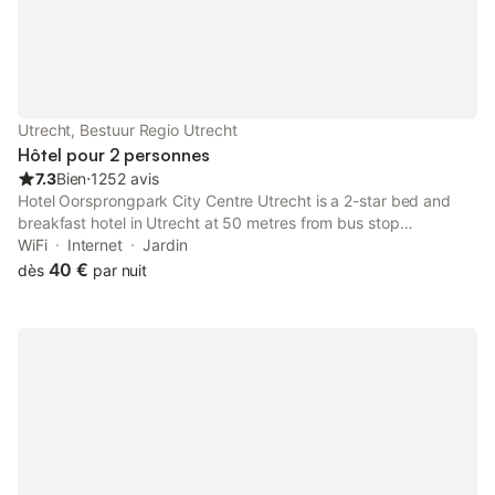
Utrecht, Bestuur Regio Utrecht
Hôtel pour 2 personnes
7.3
Bien
⋅
1252 avis
Hotel Oorsprongpark City Centre Utrecht is a 2-star bed and
breakfast hotel in Utrecht at 50 metres from bus stop
"Oorsprongpark".
WiFi
Internet
Jardin
40 €
dès
par nuit