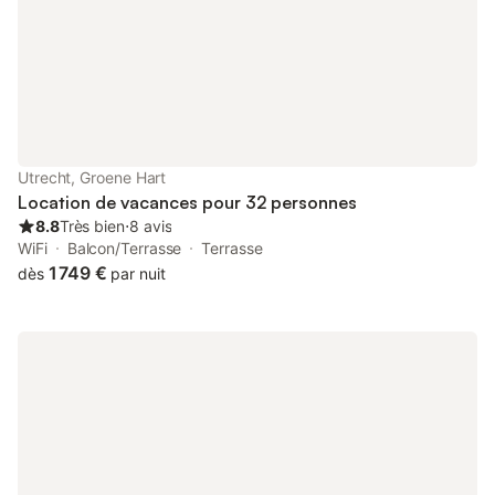
cours. Cet hébergement de groupe à Utrecht se compose de 2
appartements pour quatre personnes ; deux lits
supplémentaires peuvent être ajoutés sans frais
supplémentaires. Les deux appartements non-fumeurs
disposent d'une salle de bain avec douche et d'un salon avec
cuisine ouverte au rez-de-chaussée. Dans les combles
(connexion ouverte au salon) des deux appartements se
trouvent quatre lits sommiers. Au rez-de-chaussée d'un
Utrecht, Groene Hart
appartement se trouve une table à manger pour 8 personnes.
Location de vacances pour 32 personnes
L'autre est aménagé en salon. En un rien de temps au cœur
8.8
Très bien
⋅
8 avis
d'Utrecht pendant votre week-end 🚴🏼‍♀️ Cet héberge
WiFi
Balcon/Terrasse
Terrasse
1 749 €
dès
par nuit