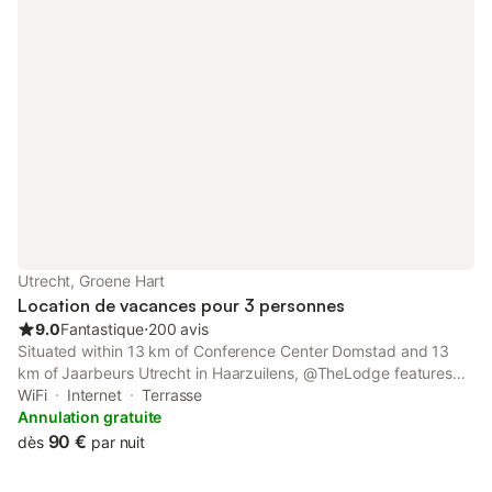
Utrecht, Groene Hart
Location de vacances pour 3 personnes
9.0
Fantastique
⋅
200 avis
Situated within 13 km of Conference Center Domstad and 13
km of Jaarbeurs Utrecht in Haarzuilens, @TheLodge features
accommodation with seating area. This property offers access
WiFi
Internet
Terrasse
to a terrace, free private parking and free WiFi.
Annulation gratuite
90 €
dès
par nuit