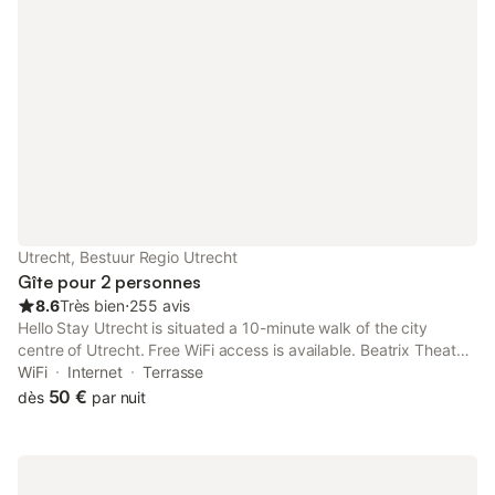
Utrecht, Bestuur Regio Utrecht
Gîte pour 2 personnes
8.6
Très bien
⋅
255 avis
Hello Stay Utrecht is situated a 10-minute walk of the city
centre of Utrecht. Free WiFi access is available. Beatrix Theater
is 1.3 km from this accommodation. Each room here will provide
WiFi
Internet
Terrasse
you with a TV with cable channels.
50 €
dès
par nuit