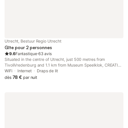
Utrecht, Bestuur Regio Utrecht
Gîte pour 2 personnes
9.6
Fantastique
⋅
63 avis
Situated in the centre of Utrecht, just 500 metres from
TivoliVredenburg and 1.1 km from Museum Speelklok, CREATIVE
VALLEY NEST – Luxury Rooftop Apartments features
WiFi
Internet
Draps de lit
accommodation with city views and free WiFi. It is located 1.
78 €
dès
par nuit