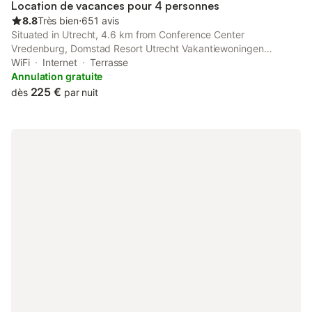
Location de vacances pour 4 personnes
8.8
Très bien
⋅
651 avis
Situated in Utrecht, 4.6 km from Conference Center
Vredenburg, Domstad Resort Utrecht Vakantiewoningen
features accommodation with free WiFi and free private
WiFi
Internet
Terrasse
parking.
Annulation gratuite
225 €
dès
par nuit