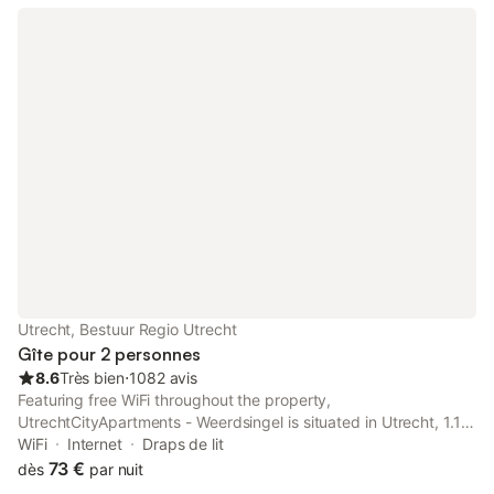
Utrecht, Bestuur Regio Utrecht
Gîte pour 2 personnes
8.6
Très bien
⋅
1082 avis
Featuring free WiFi throughout the property,
UtrechtCityApartments - Weerdsingel is situated in Utrecht, 1.1
km from Jaarbeurs Utrecht. Railway Museum is 1.3 km from the
WiFi
Internet
Draps de lit
property. All units consist of a living/bedroom with kitchen.
73 €
dès
par nuit