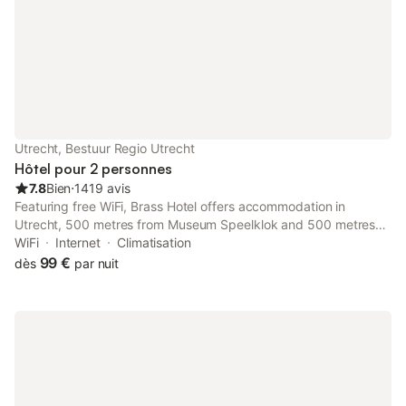
Utrecht, Bestuur Regio Utrecht
Hôtel pour 2 personnes
7.8
Bien
⋅
1419 avis
Featuring free WiFi, Brass Hotel offers accommodation in
Utrecht, 500 metres from Museum Speelklok and 500 metres
from Conference Center Vredenburg. The property is situated 1.
WiFi
Internet
Climatisation
99 €
dès
par nuit