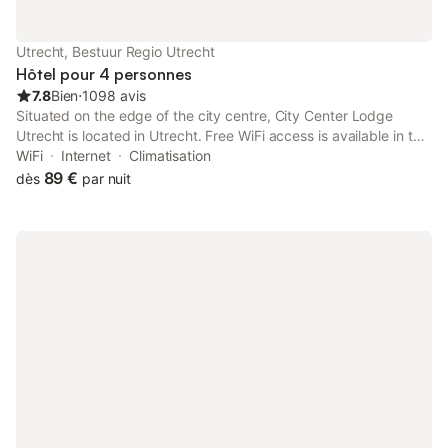
Utrecht, Bestuur Regio Utrecht
Hôtel pour 4 personnes
7.8
Bien
⋅
1098 avis
Situated on the edge of the city centre, City Center Lodge
Utrecht is located in Utrecht. Free WiFi access is available in the
public areas. The private bathroom comes with a shower and
WiFi
Internet
Climatisation
free toiletries.
89 €
dès
par nuit