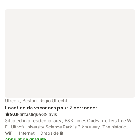
Utrecht, Bestuur Regio Utrecht
Location de vacances pour 2 personnes
9.0
Fantastique
⋅
39 avis
Situated in a residential area, B&B Limes Oudwijk offers free Wi-
Fi. Uithof/University Science Park is 3 km away. The historic
centre is 5 minutes by bicycle.
WiFi
Internet
Draps de lit
Annulation gratuite