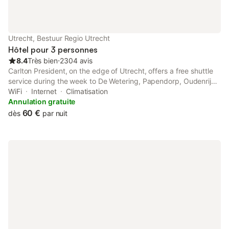
Utrecht, Bestuur Regio Utrecht
Hôtel pour 3 personnes
8.4
Très bien
⋅
2304 avis
Carlton President, on the edge of Utrecht, offers a free shuttle
service during the week to De Wetering, Papendorp, Oudenrijn
and Maarssen Railway Station.
WiFi
Internet
Climatisation
Annulation gratuite
60 €
dès
par nuit