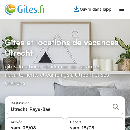
Ouvrir dans l’app
Gîtes et locations de vacances
Utrecht
gîtes, locations, résidences de vacances,
appartements et campings à Utrecht et ses
environs
Destination
Utrecht, Pays-Bas
Arrivée
Départ
sam. 08/08
sam. 15/08