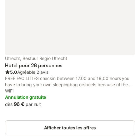
Utrecht, Bestuur Regio Utrecht
Hôtel pour 28 personnes
5.0
Agréable
⋅
2 avis
FREE FACILITIES checkin between 17.00 and 19,00 hours you
have to bring your own sleepingbag orsheets because of the
envirement pillow and cover are on the bed All prices include:
WiFi
FREE BBQ with (you have to bring your own carbon) * free
Annulation gratuite
breakfast * free selfmade lunchbag * * free tea, coffee, j * free
96 €
dès
par nuit
use of kitchen facilities * free use of music corner with grand
piano, classic and electric guitars and percussion instruments *
free use of big chess game in the garden, table tennis and table
Afficher toutes les offres
football free use of lockers, at your own risk (bring your own
padlock