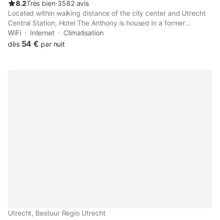
8.2
Très bien
⋅
3582 avis
Located within walking distance of the city center and Utrecht
Central Station, Hotel The Anthony is housed in a former
monastery dating back to 1908.
WiFi
Internet
Climatisation
54 €
dès
par nuit
Utrecht, Bestuur Regio Utrecht