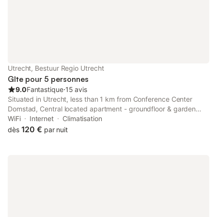
Utrecht, Bestuur Regio Utrecht
Gîte pour 5 personnes
9.0
Fantastique
⋅
15 avis
Situated in Utrecht, less than 1 km from Conference Center
Domstad, Central located apartment - groundfloor & garden
features recently renovated accommodation with free WiFi and
WiFi
Internet
Climatisation
a garden.
120 €
dès
par nuit