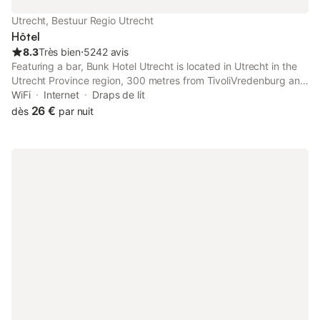
Utrecht, Bestuur Regio Utrecht
Hôtel
8.3
Très bien
⋅
5242 avis
Featuring a bar, Bunk Hotel Utrecht is located in Utrecht in the
Utrecht Province region, 300 metres from TivoliVredenburg and
300 metres from Conference Center Vredenburg.
WiFi
Internet
Draps de lit
26 €
dès
par nuit