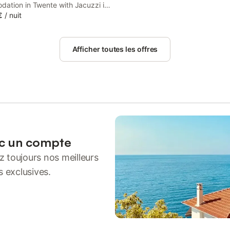
ation in Twente with Jacuzzi is
in Borne, 22 km from Holland
€
/
nuit
nschede and 1.2 km from Borne
Afficher toutes les offres
ec un compte
 toujours nos meilleurs
s exclusives.