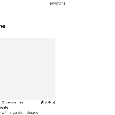
environs
ne
r 2 personnes
9.4
(
5
)
wente
 with a garden, Unique