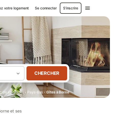
ez votre logement
Se connecter
S'inscrire
CHERCHER
·
·
ons de vacances
Pays-Bas
Gîtes à Borne
Borne et ses