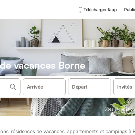
Télécharger l’app
Publi
s de vacances Borne
Arrivée
Départ
Invités
Gîtes et locati
tions, résidences de vacances, appartements et campings à 