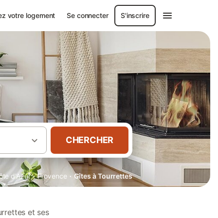
ez votre logement
Se connecter
S'inscrire
CHERCHER
·
·
te d'Azur
Provence
Gîtes à Tourrettes
rrettes et ses