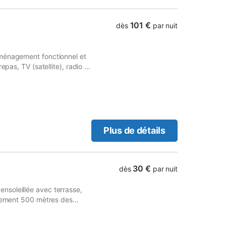
101 €
dès
par nuit
Aménagement fonctionnel et
epas, TV (satellite), radio et
ux, grille-pain, bouilloire
étage supérieur: 1 chambre
bre avec 2 lits (90 cm,
ir-conditionné. Jardinet 30
électrique (portable). A
pour enfant, lit bébé.
Plus de détails
l/ chien autorisé.
30 €
dès
par nuit
nsoleillée avec terrasse,
ulement 500 mètres des
rieures saisonnières et une
vec maisons provençales •