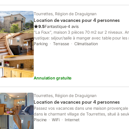
Tourrettes, Région de Draguignan
Location de vacances pour 4 personnes
9.5
Fantastique
⋅
4 avis
"La Foux", maison 3 pièces 70 m2 sur 2 niveaux. 
rustique: séjour/salle à manger avec table pour les r
lecteur CD. Cuisine ouverte (four, lave-vaisselle, 4 fe
Parking
Terrasse
Climatisation
électrique, micro-ondes, cafetière électrique). À l'
avec 1 grand-lit (140 cm, longueur 190 cm). 1 cham
longueur 190 cm). Bain/WC. Chauffage électrique, a
m2, jardinet 15 m2. Meubles de terrasse, barbecue 
disposition: lave-linge, fer à repasser, chaise haute 
Annulation gratuite
Veuillez noter: maison non-fumeur. Maximum 1 anima
Détecteur de fumée.
Tourrettes, Région de Draguignan
Location de vacances pour 4 personnes
Passez vos vacances dans une maison provençale e
dans le charmant village de Tourrettes, situé à se
commerces et à 32 km de la côte. • 2 Piscines exté
Piscine
WiFi
Internet
pataugeoire • Domaine privé clos de 2 hectares a