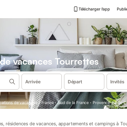
Télécharger l’app
Publi
s de vacances Tourrettes
Arrivée
Départ
Invités
·
·
·
locations de vacances
France
Sud de la France
Provence-Alpes-Cô
ons, résidences de vacances, appartements et campings à Tou