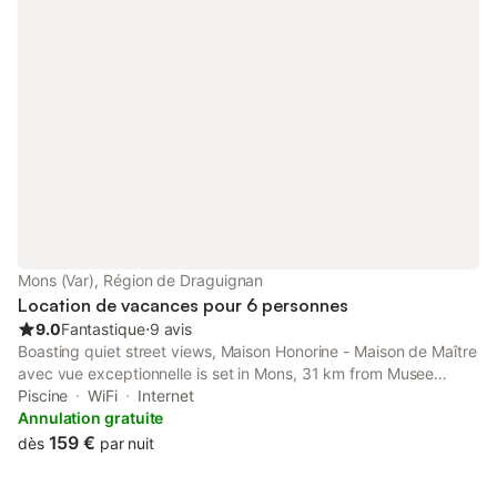
Mons (Var), Région de Draguignan
Location de vacances pour 6 personnes
9.0
Fantastique
⋅
9 avis
Boasting quiet street views, Maison Honorine - Maison de Maître
avec vue exceptionnelle is set in Mons, 31 km from Musee
International de la Parfumerie. Featuring sea and mountain
Piscine
WiFi
Internet
views, this holiday home also comes with free WiFi.
Annulation gratuite
159 €
dès
par nuit