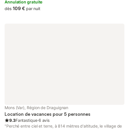
as 48 km from Saint-Raphaël Valescure Train Station.
Annulation gratuite
109 €
dès
par nuit
Mons (Var), Région de Draguignan
Location de vacances pour 5 personnes
9.3
Fantastique
⋅
6 avis
"Perché entre ciel et terre, à 814 mètres d'altitude, le village de