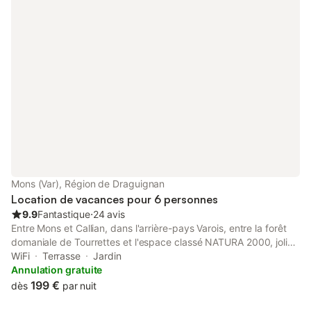
gratuit. Idéalement situé entre mer et montagne, Mons offre
avec son belvédère un panorama exceptionnel. Centre de vol à
voile à 14 km et escalade à 300m.
Mons (Var), Région de Draguignan
Location de vacances pour 6 personnes
9.9
Fantastique
⋅
24 avis
Entre Mons et Callian, dans l'arrière-pays Varois, entre la forêt
domaniale de Tourrettes et l'espace classé NATURA 2000, jolie
maison de vacances de 85 m2 (classée 4 étoiles chez ATOUT
WiFi
Terrasse
Jardin
FRANCE), mitoyenne à celle du propriétaire, avec piscine
Annulation gratuite
9mx5m ,(opérationnelle du 1er juin au 30 septembre, à partager
199 €
dès
par nuit
très ponctuellement avec les propriétaires), + petit bassin