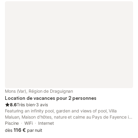
Mons (Var), Région de Draguignan
Location de vacances pour 2 personnes
8.6
Très bien
⋅
3 avis
Featuring an infinity pool, garden and views of pool, Villa
Maluan, Maison d'hôtes, nature et calme au Pays de Fayence is
located in Mons, 26 km from Parfumerie Fragonard - The
Piscine
WiFi
Internet
History Factory in Grasse.
116 €
dès
par nuit