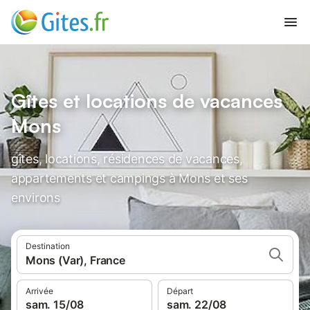
Gîtes et locations de vacances
Mons
gîtes, locations, résidences de vacances,
appartements et campings à Mons et ses
environs
Destination
Mons (Var), France
Arrivée
Départ
sam. 15/08
sam. 22/08