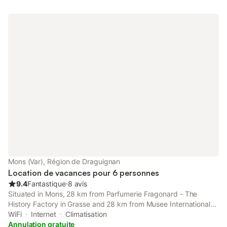
Mons (Var), Région de Draguignan
Location de vacances pour 6 personnes
9.4
Fantastique
⋅
8 avis
Situated in Mons, 28 km from Parfumerie Fragonard - The
History Factory in Grasse and 28 km from Musee International
de la Parfumerie, Maison en pierres rénovée La Bergerie MONS
WiFi
Internet
Climatisation
83 offers a garden and air conditioning.
Annulation gratuite