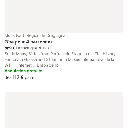
Mons (Var), Région de Draguignan
Gîte pour 4 personnes
9.0
Fantastique
⋅
4 avis
Set in Mons, 31 km from Parfumerie Fragonard - The History
Factory in Grasse and 31 km from Musee International de la
Parfumerie, Confortable studio à Mons, au calme absolut offers
WiFi
Internet
Draps de lit
accommodation with free WiFi in a historic building.
Annulation gratuite
117 €
dès
par nuit