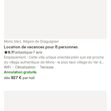
Mons (Var), Région de Draguignan
Location de vacances pour 8 personnes
9.7
Fantastique
⋅
7 avis
Emplacement : Cette villa unique orientée plein sud est proche
du village authentique de Mons - le plus haut village du Var à
814 mètres. Il y a une vue dominante à 180 degrés sur la mer.
WiFi
Climatisation
Terrasse
La villa est en retrait de la route de 100m et offre une intimité
Annulation gratuite
totale. Le nettoyage quotidien est inclus. Villa: 2 étages, 4
927 €
dès
par nuit
chambres avec salle de bains et 1 salle de divertissement Séjour
ouvert de haut plafond avec une cuisine entièrement équipée
Tirer Internet par satellite, Wifi, TV, DVD Musique en streaming
illimitée via Internet ou Bluetooth AC réversible Jardin de
3000m2 et 3 terrasses de 100m2 chacune Chênes verts
Pétanque En mettant Ping pong Fléchettes un barbecue Salon