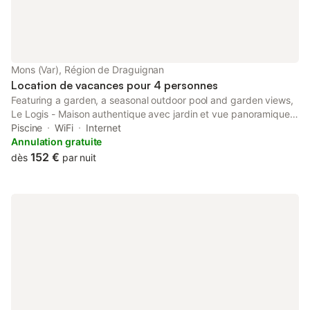
Mons (Var), Région de Draguignan
Location de vacances pour 4 personnes
Featuring a garden, a seasonal outdoor pool and garden views,
Le Logis - Maison authentique avec jardin et vue panoramique
is set in Mons. Featuring sea and mountain views, this holiday
Piscine
WiFi
Internet
home also offers free WiFi.
Annulation gratuite
152 €
dès
par nuit