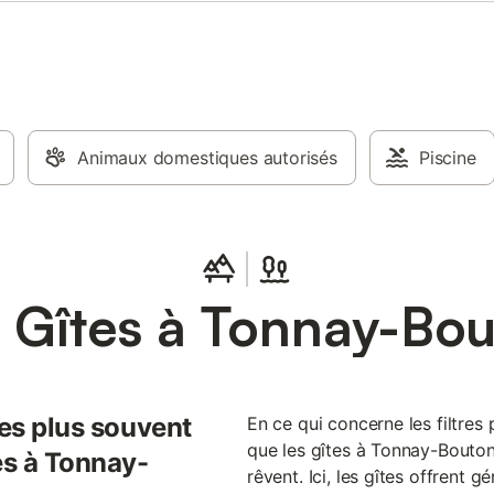
sont séparés par le vestiaire, au 
vestiaire, une grande douche av
et WC (ce qui est intéressant qu
rentre de la plage). Le salon agré
spacieux a un plafond très haut e
mezzanine surplombe celui-ci; un
ouvert avec 2 canapés 2 places,
Animaux domestiques autorisés
3 places, 5 fauteuils. 1 télévision.
Piscine
aimez la lecture, un choix de livre
et anglais sont à votre disposition.
également des jeux adultes et en
ainsi qu'une table d
 Gîtes à Tonnay-Bo
les plus souvent
En ce qui concerne les filtres 
que les gîtes à Tonnay-Bouton
es à Tonnay-
rêvent. Ici, les gîtes offrent g