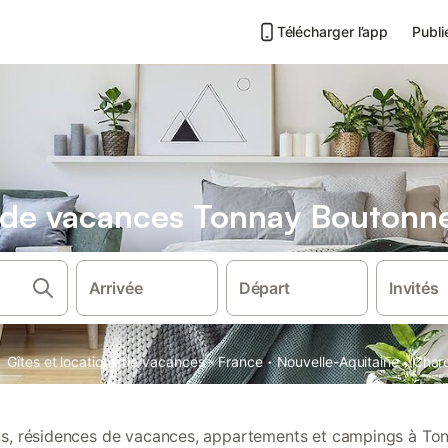
Télécharger l’app
Publi
s de vacances Tonnay Boutonn
Arrivée
Départ
Invités
·
·
·
Gîtes et locations de vacances
France
Nouvelle-Aquitaine
Char
ons, résidences de vacances, appartements et campings à T