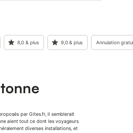
fond du
ec lavabo
and on
able et
t la
 feu
 1 canapé
 Si vous
8,0
& plus
9,0
& plus
Annulation gratu
 français
 Il y a
fants
utonne
proposés par Gites.fr, il semblerait
ne aient tout ce dont les voyageurs
énéralement diverses installations, et