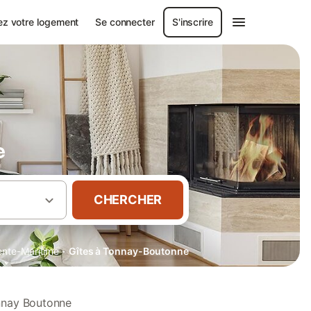
ez votre logement
Se connecter
S'inscrire
e
CHERCHER
·
ente-Maritime
Gîtes à Tonnay-Boutonne
onnay Boutonne