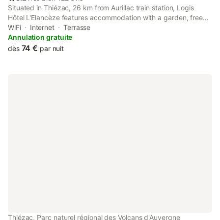
Situated in Thiézac, 26 km from Aurillac train station, Logis
Hôtel L'Elancèze features accommodation with a garden, free
private parking, a terrace and a restaurant. This 2-star hotel
WiFi
Internet
Terrasse
features free WiFi and a bar.
Annulation gratuite
74 €
dès
par nuit
Thiézac, Parc naturel régional des Volcans d'Auvergne