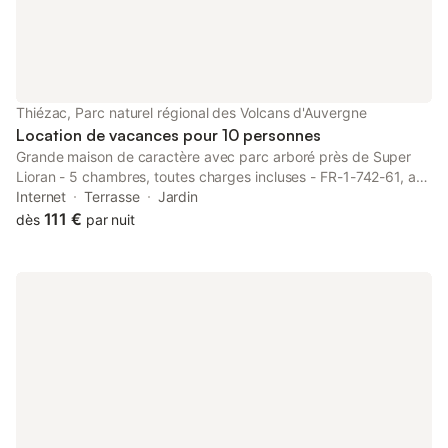
Thiézac, Parc naturel régional des Volcans d'Auvergne
Location de vacances pour 10 personnes
Grande maison de caractère avec parc arboré près de Super
Lioran - 5 chambres, toutes charges incluses - FR-1-742-61, a
property with a garden, is situated in Thiézac, 27 km from
Internet
Terrasse
Jardin
Cantal Auvergne Stadium, 25 km from Col d'Entremont, as well
111 €
dès
par nuit
as 28 km...