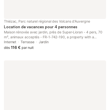
maison se situe au coeur du village dans un quartier au milieu de
nos autres gîtes et chambres d'hôtes. Les voitures n'y circulent
pas. Le parking se trouve à 60m. Dans le village, vous trouverez
une épicerie très bien achalandée, une pharmacie, un bar-
Thiézac, Parc naturel régional des Volcans d'Auvergne
presse, un restaurant, une bo
Location de vacances pour 4 personnes
Maison rénovée avec jardin, près de Super-Lioran - 4 pers, 70
m², animaux acceptés - FR-1-742-190, a property with a
garden, is located in Thiézac, 28 km from Cantal Auvergne
Internet
Terrasse
Jardin
Stadium, 26 km from Col d'Entremont, as well as 30 km from
116 €
dès
par nuit
Pas de Peyrol.