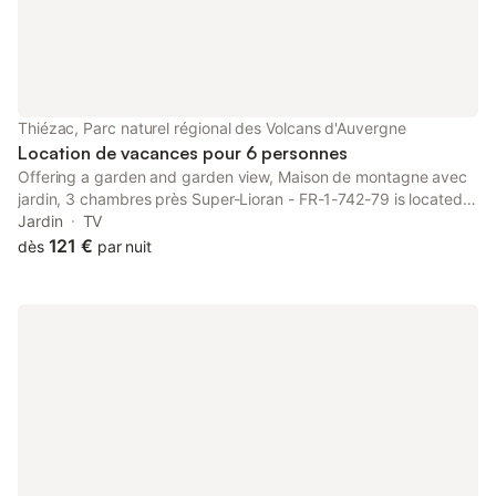
Thiézac, Parc naturel régional des Volcans d'Auvergne
Location de vacances pour 6 personnes
Offering a garden and garden view, Maison de montagne avec
jardin, 3 chambres près Super-Lioran - FR-1-742-79 is located
in Thiézac, 26 km from Cantal Auvergne Stadium and 31 km
Jardin
TV
from Col d'Entremont.
121 €
dès
par nuit