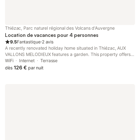
Thiézac, Parc naturel régional des Volcans d'Auvergne
Location de vacances pour 4 personnes
9.5
Fantastique
⋅
2 avis
A recently renovated holiday home situated in Thiézac, AUX
VALLONS MELODIEUX features a garden. This property offers
access to a terrace, free private parking and free WiFi. The
WiFi
Internet
Terrasse
property is non-smoking and is located 27 km from Aurillac
126 €
dès
par nuit
train...