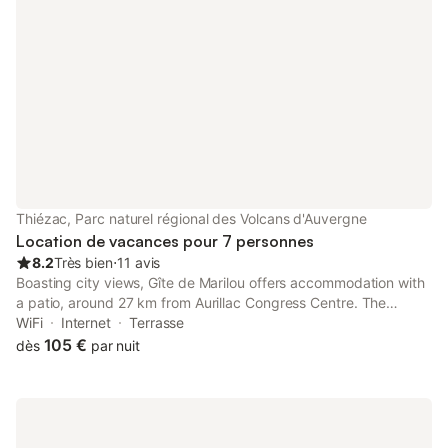
Thiézac, Parc naturel régional des Volcans d'Auvergne
Location de vacances pour 7 personnes
8.2
Très bien
⋅
11 avis
Boasting city views, Gîte de Marilou offers accommodation with
a patio, around 27 km from Aurillac Congress Centre. The
property features quiet street views and is 28 km from Cantal
WiFi
Internet
Terrasse
Auvergne Stadium and 26 km from Col d'Entremont.
105 €
dès
par nuit