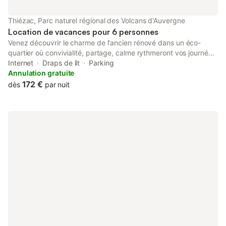
Thiézac, Parc naturel régional des Volcans d'Auvergne
Location de vacances pour 6 personnes
Venez découvrir le charme de l'ancien rénové dans un éco-
quartier où convivialité, partage, calme rythmeront vos journées
avec l'espace détente (jeux de société, bibliothèque, billard,
Internet
Draps de lit
Parking
baby-foot). En haute saison si vous le souhaitez, méditations
Annulation gratuite
guidées, randonnées accompagnées, atelier céramique
172 €
dès
par nuit
viendront compléter votre séjour. L'espace bien-être en
supplément (jacuzzi, sauna, lit hydromassant) complète
l'ensemble pour passer un séjour en toute déconnexion. Petits
plus : un village vivant où vous trouverez tous les commerces
de proximité.