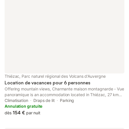
Thiézac, Parc naturel régional des Volcans d'Auvergne
Location de vacances pour 6 personnes
Offering mountain views, Charmante maison montagnarde - Vue
panoramique is an accommodation located in Thiézac, 27 km
from Aurillac train station and 27 km from Cantal Auvergne
Climatisation
Draps de lit
Parking
Stadium.
Annulation gratuite
154 €
dès
par nuit