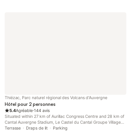
Thiézac, Parc naturel régional des Volcans d'Auvergne
Hôtel pour 2 personnes
5.4
Agréable
⋅
144 avis
Situated within 27 km of Aurillac Congress Centre and 28 km of
Cantal Auvergne Stadium, Le Castel du Cantal Groupe Village
Fani provides rooms in Thiézac.
Terrasse
Draps de lit
Parking