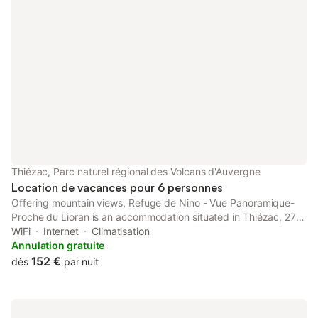
Thiézac, Parc naturel régional des Volcans d'Auvergne
Location de vacances pour 6 personnes
Offering mountain views, Refuge de Nino - Vue Panoramique-
Proche du Lioran is an accommodation situated in Thiézac, 27
km from Aurillac train station and 27 km from Cantal Auvergne
WiFi
Internet
Climatisation
Stadium.
Annulation gratuite
152 €
dès
par nuit