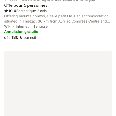
Gîte pour 6 personnes
10.0
Fantastique
⋅
2 avis
Offering mountain views, Gite le petit Ely is an accommodation
situated in Thiézac, 30 km from Aurillac Congress Centre and
31 km from Cantal Auvergne Stadium. This property offers
WiFi
Internet
Terrasse
access to a terrace, free private parking and free WiFi.
Annulation gratuite
130 €
dès
par nuit