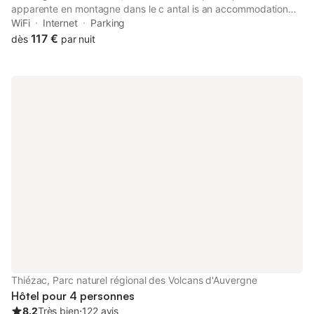
apparente en montagne dans le c antal is an accommodation
located in Thiézac, 26 km from Aurillac Congress Centre and 26
WiFi
Internet
Parking
km from Cantal Auvergne Stadium.
117 €
dès
par nuit
Thiézac, Parc naturel régional des Volcans d'Auvergne
Hôtel pour 4 personnes
8.2
Très bien
⋅
122 avis