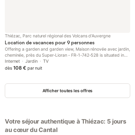
Thiézac, Parc naturel régional des Volcans d'Auvergne
Location de vacances pour 9 personnes
Offering a garden and garden view, Maison rénovée avec jardin,
cheminée, près du Super-Lioran - FR-1-742-528 is situated in
Thiézac, 26 km from Cantal Auvergne Stadium and 29 km from
Internet
Jardin
TV
Col d'Entremont.
108 €
dès
par nuit
Afficher toutes les offres
Votre séjour authentique à Thiézac: 5 jours
au cœur du Cantal