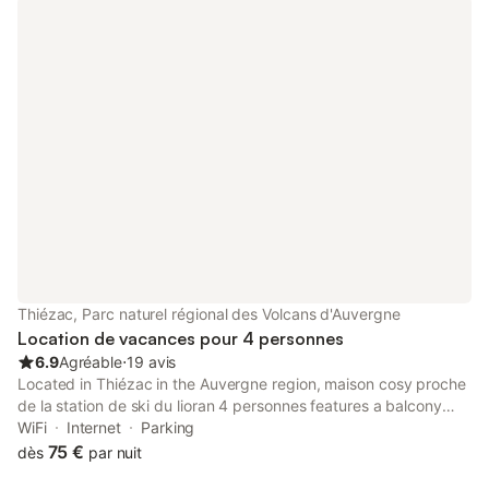
Thiézac, Parc naturel régional des Volcans d'Auvergne
Location de vacances pour 4 personnes
6.9
Agréable
⋅
19 avis
Located in Thiézac in the Auvergne region, maison cosy proche
de la station de ski du lioran 4 personnes features a balcony
and mountain views. Both free WiFi and parking on-site are
WiFi
Internet
Parking
available at the holiday home free of charge.
75 €
dès
par nuit