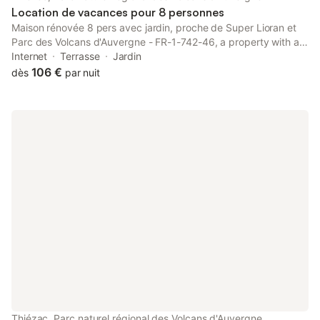
Location de vacances pour 8 personnes
Maison rénovée 8 pers avec jardin, proche de Super Lioran et
Parc des Volcans d'Auvergne - FR-1-742-46, a property with a
garden, is located in Thiézac, 26 km from Cantal Auvergne
Internet
Terrasse
Jardin
Stadium, 26 km from Col d'Entremont, as well as 29 km from
106 €
dès
par nuit
Pas de...
Thiézac, Parc naturel régional des Volcans d'Auvergne