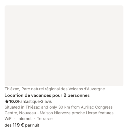
Thiézac, Parc naturel régional des Volcans d'Auvergne
Location de vacances pour 8 personnes
10.0
Fantastique
⋅
3 avis
Situated in Thiézac and only 30 km from Aurillac Congress
Centre, Nouveau - Maison Nierveze proche Lioran features
accommodation with garden views, free WiFi and free private
WiFi
Internet
Terrasse
parking.
119 €
dès
par nuit