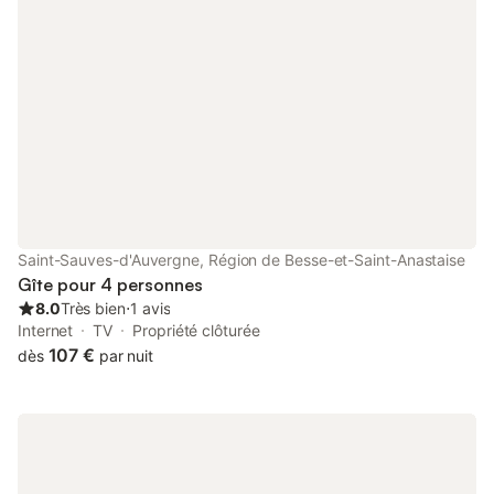
retrouver dans un cadre naturel. La cuisine américaine est
équipée d'un réfrigérateur, d'un four, d'un micro-ondes, d'un
lave-vaisselle, d'une cafetière, d'une bouilloire, d'un grille-pain
ainsi que de toute la vaisselle et des ustensiles nécessaires pour
cuisiner en toute autonomie. À l'extérieur, profitez d'un jardin,
d'un barbecue et surtout d'un agréable étang situé juste devant
le gîte, invitant à la détente et à la contemplation. Le logement
dispose également d'un lave-linge, d'un sèche-cheveux, d'une
télévision, d'une radio, d'un chauffage électrique et d'un parking
extérieur. Un lieu paisible et authentique, idéal pour se
ressourcer au cœur de la campagne auvergnate, à proximité
des richesses naturelles du Massif du Sancy. Nous serons ravis
Saint-Sauves-d'Auvergne, Région de Besse-et-Saint-Anastaise
de vous y accueillir pour un séjou
Gîte pour 4 personnes
8.0
Très bien
⋅
1 avis
Internet
TV
Propriété clôturée
107 €
dès
par nuit