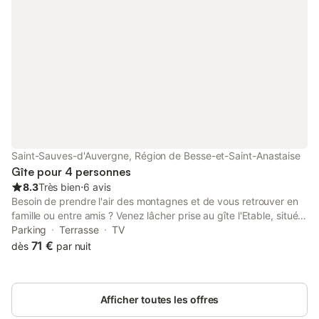
Saint-Sauves-d'Auvergne, Région de Besse-et-Saint-Anastaise
Gîte pour 4 personnes
8.3
Très bien
⋅
6 avis
Besoin de prendre l'air des montagnes et de vous retrouver en
famille ou entre amis ? Venez lâcher prise au gîte l'Etable, situé
dans un lieu-dit calme, au cœur du Massif du Sancy. Vous serez
Parking
Terrasse
TV
séduits par cette maison indépendante avec son joli terrain
71 €
dès
par nuit
fleuris et clos. La maison est idéalement située pour rayonner
dans le Massif du Sancy. De nombreuses activités à proximité
satisferont petits et grands. Randonnées, VTT, via ferrata pour
Afficher toutes les offres
les plus sportifs. La Bourboule et le Mont Dore pour les activités
: piscine, parc Fenestre, accrobranches, luge d'été, tyrolienne.