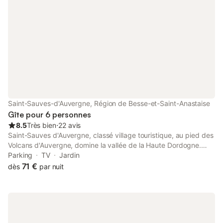
Saint-Sauves-d'Auvergne, Région de Besse-et-Saint-Anastaise
Gîte pour 6 personnes
8.5
Très bien
⋅
22 avis
Saint-Sauves d'Auvergne, classé village touristique, au pied des
Volcans d'Auvergne, domine la vallée de la Haute Dordogne.
Idéalement situé au sein du Parc Naturel Régional des Volcans
Parking
TV
Jardin
d'Auvergne, vous pourrez découvrir à proximité du gîte les
71 €
dès
par nuit
stations thermales de La Bourboule et du Mont-Dore, les Monts
du Sancy, les Lacs Chambon, Guéry et Servières, le Parc
Naturel de Millevaches dans le Limousin et la ville de Clermont-
Ferrand à 1h. L'hébergement comporte deux gîtes mitoyens. Ce
gîte se compose au rez-de-chaussée d'une cuisine fermée, d'un