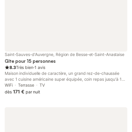
vaisselle, micro-ondes, TV, kit bébé, barbecue, parking. Draps,
linge de toilette et service ménage sont disponibles sur
demande avec supplément.
Saint-Sauves-d'Auvergne, Région de Besse-et-Saint-Anastaise
Gîte pour 15 personnes
8.3
Très bien
⋅
1 avis
Maison individuelle de caractère, un grand rez-de-chaussée
avec 1 cuisine américaine super équipée, coin repas jusqu'à 15 -
personnes. Coin salon très confortable avec télévision + TNT,
WiFi
Terrasse
TV
Wi-Fi Cuisine équipée d'un micro-ondes, réfrigérateur-
171 €
dès
par nuit
congélateur, lave-vaisselle, four, 4 feux de cuisine Parking privé
un peu plus loin Local à skis Sous-sol : sèche-linge, lave-linge
Maison sur 3 niveaux, 7 chambres, toutes avec bain ou douche,
WC, sèche-cheveux, télévision