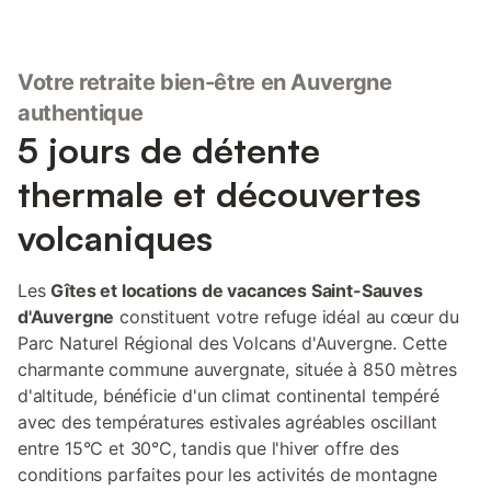
Des sites naturels d'exception comme la Banne d'Ordanche qui
est un sommet volcanique en forme de « corne ». Pour celles et
ceux qui ont simplement besoin de repos, de vert, vous
Votre retraite bien-être en Auvergne
apprécierez le jardin, de vous relaxer sur les transats ou de
préparer un bon barbecue à déguster en famille. Au rez-de-
authentique
chaussée de la maison : grande pièce de vie avec cuisine
5 jours de détente
intégrée, salon et salle à manger. 3 marches donnent ensuite
accès au couloir qui dessert un WC, une salle d'eau et deux
thermale et découvertes
chambres. Une chambre avec un lit 140 et une chambre avec
deux lits 90. Les chambres ont été rénovées en 2023 ! Le
volcaniques
chauffage est électrique et il est facturé selon consommation. 1
seul chien autorisé maximum
Les
Gîtes et locations de vacances Saint-Sauves
d'Auvergne
constituent votre refuge idéal au cœur du
Parc Naturel Régional des Volcans d'Auvergne. Cette
charmante commune auvergnate, située à 850 mètres
d'altitude, bénéficie d'un climat continental tempéré
avec des températures estivales agréables oscillant
entre 15°C et 30°C, tandis que l'hiver offre des
conditions parfaites pour les activités de montagne