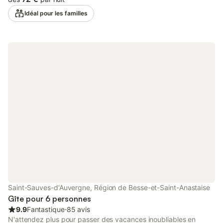
Saint-Sauves-d 'Auvergne. Il se compose: - d'un salon à la
Idéal pour les familles
décoration actuelle et chaleureuse, - d'une cuisine semi ouverte,
- d'un WC indépendant - d'une chambre avec deux lits 90
pouvant être accolés - d'une chambre comprenant un lit 140
avec la salle d'eau attenante à cette dernière (un seul accès par
la chambre). Vous profiterez d'un jardin clos de 80 m² environ
avec salon de jardin, barbecue et jeux d'enfants ! Chauffage
électrique inclus. WIFI. Garage (assez bas pour certains
véhicules). De nombreux loisirs à proximité : sports de pleine
nature (rando, VTT, …), station thermale de La Bourboule,
station de ski du Mont-Dore, base nautique à La Tour
d'Auvergne. Promotion Cures thermales de 10% hors période du
11/07 au 22/08 et hors vacances de février) Commerces et
services à Saint Sauves d'Auvergne (4 km).
Saint-Sauves-d'Auvergne, Région de Besse-et-Saint-Anastaise
Gîte pour 6 personnes
9.9
Fantastique
⋅
85 avis
N'attendez plus pour passer des vacances inoubliables en