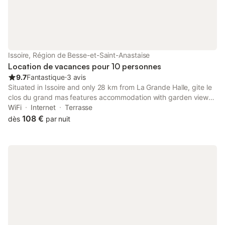
Issoire, Région de Besse-et-Saint-Anastaise
Location de vacances pour 10 personnes
9.7
Fantastique
⋅
3 avis
Situated in Issoire and only 28 km from La Grande Halle, gite le
clos du grand mas features accommodation with garden views,
free WiFi and free private parking.
WiFi
Internet
Terrasse
108 €
dès
par nuit