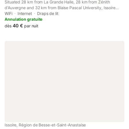
Situated 28 km from La Grande Halle, 28 km from Zénith
d'Auvergne and 32 km from Blaise Pascal University, Issoire
centre, T2 « Bergère » avec parking provides accommodation
WiFi
Internet
Draps de lit
located in Issoire.
Annulation gratuite
40 €
dès
par nuit
Issoire, Région de Besse-et-Saint-Anastaise