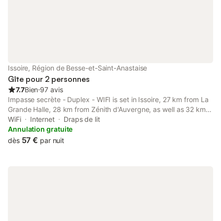
Issoire, Région de Besse-et-Saint-Anastaise
Gîte pour 2 personnes
7.7
Bien
⋅
97 avis
Impasse secrète - Duplex - WIFI is set in Issoire, 27 km from La
Grande Halle, 28 km from Zénith d'Auvergne, as well as 32 km
from Blaise Pascal University. Both free WiFi and parking on-site
WiFi
Internet
Draps de lit
are available at the apartment free of charge.
Annulation gratuite
57 €
dès
par nuit