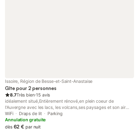
Issoire, Région de Besse-et-Saint-Anastaise
Gîte pour 2 personnes
8.7
Très bien
⋅
15 avis
idéalement situé,Entièrement rénové,en plein coeur de
l'Auvergne avec les lacs, les volcans,ses paysages et son air
pur; Les circuits d'églises romanes.Les chateaux....Vulcania et le
WiFi
Draps de lit
Parking
Zénith
Annulation gratuite
d'Auvergne.......................................................................appartem
62 €
dès
par nuit
ent tres calme,pres des commerces,des restaurants...,des
animations .estivales, draps,linge de toilettes fournis.......2eme