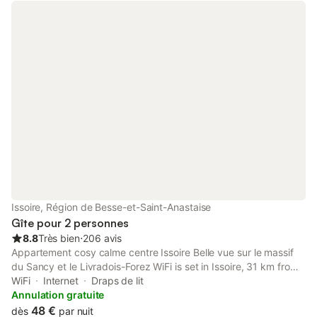
Issoire, Région de Besse-et-Saint-Anastaise
Gîte pour 2 personnes
8.8
Très bien
⋅
206 avis
Appartement cosy calme centre Issoire Belle vue sur le massif
du Sancy et le Livradois-Forez WiFi is set in Issoire, 31 km from
Blaise Pascal University, 34 km from Clermont-Ferrand Train
WiFi
Internet
Draps de lit
Station, as well as 34 km from Clermont-Ferrand Cathedral.
Annulation gratuite
48 €
dès
par nuit