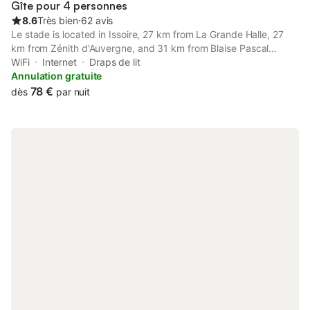
Gîte pour 4 personnes
8.6
Très bien
⋅
62 avis
Le stade is located in Issoire, 27 km from La Grande Halle, 27
km from Zénith d'Auvergne, and 31 km from Blaise Pascal
University.
WiFi
Internet
Draps de lit
Annulation gratuite
78 €
dès
par nuit