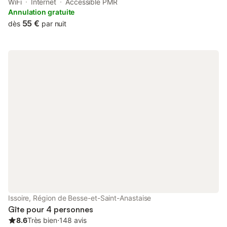
from Clermont-Ferrand Train Station.
WiFi
Internet
Accessible PMR
Annulation gratuite
55 €
dès
par nuit
Issoire, Région de Besse-et-Saint-Anastaise
Gîte pour 4 personnes
8.6
Très bien
⋅
148 avis