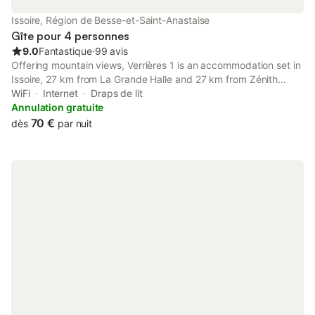
Issoire, Région de Besse-et-Saint-Anastaise
Gîte pour 4 personnes
9.0
Fantastique
⋅
99 avis
Offering mountain views, Verrières 1 is an accommodation set in
Issoire, 27 km from La Grande Halle and 27 km from Zénith
d'Auvergne. Both free WiFi and parking on-site are accessible at
WiFi
Internet
Draps de lit
the apartment free of charge.
Annulation gratuite
70 €
dès
par nuit