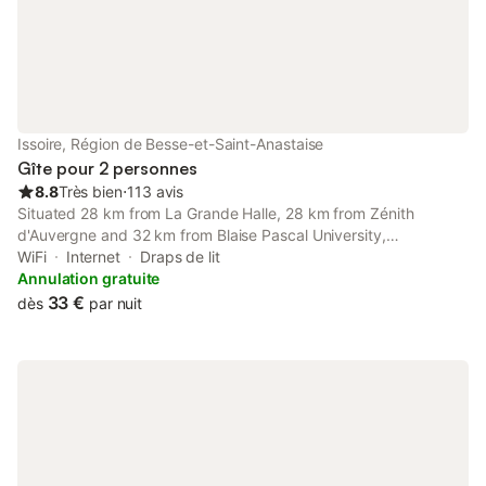
Issoire, Région de Besse-et-Saint-Anastaise
Gîte pour 2 personnes
8.8
Très bien
⋅
113 avis
Situated 28 km from La Grande Halle, 28 km from Zénith
d'Auvergne and 32 km from Blaise Pascal University,
Roudadoux provides accommodation located in Issoire.
WiFi
Internet
Draps de lit
Annulation gratuite
33 €
dès
par nuit