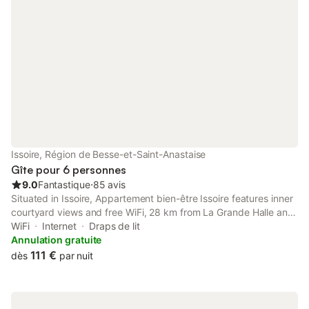
Issoire, Région de Besse-et-Saint-Anastaise
Gîte pour 6 personnes
9.0
Fantastique
⋅
85 avis
Situated in Issoire, Appartement bien-être Issoire features inner
courtyard views and free WiFi, 28 km from La Grande Halle and
28 km from Zénith d'Auvergne.
WiFi
Internet
Draps de lit
Annulation gratuite
111 €
dès
par nuit