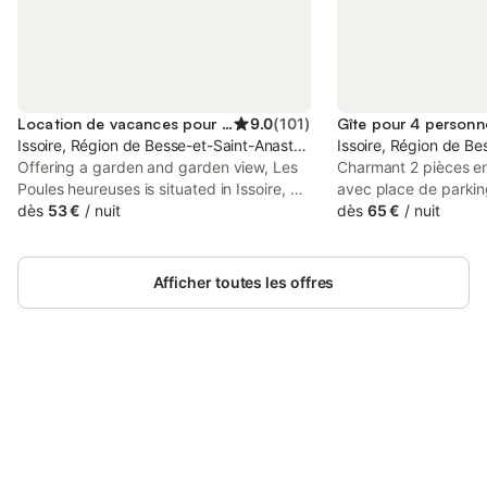
Location de vacances pour 3 personnes
9.0
(
101
)
Gîte pour 4 personn
Issoire, Région de Besse-et-Saint-Anastaise
Issoire, Région de Be
Offering a garden and garden view, Les
Charmant 2 pièces e
Poules heureuses is situated in Issoire, 26
avec place de parkin
km from Zénith d'Auvergne and 30 km
dès
53 €
/
nuit
d'Issoire, avec cuisin
dès
65 €
/
nuit
from Blaise Pascal University. This
salle de bain. Appart
property offers access to a terrace and
situé au rez-de-chau
free private parking.
sur cour intérieure, é
Afficher toutes les offres
clé pour accès à tout
journée et du wifi. C
entièrement rénové 
parking en hyper cent
cuisine équipée, salon
Connectez-vous et économisez
Appartement très cal
Se connecter
jusqu'à 10% sur nos logements.
chaussée de l'immeub
intérieure, équipé d'u
accès à toute heure d