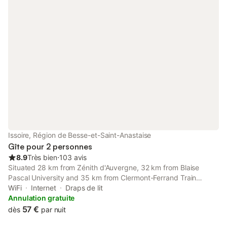
Issoire, Région de Besse-et-Saint-Anastaise
Gîte pour 2 personnes
8.9
Très bien
⋅
103 avis
Situated 28 km from Zénith d'Auvergne, 32 km from Blaise
Pascal University and 35 km from Clermont-Ferrand Train
Station, ISSOIRE studio hyper centre features accommodation
WiFi
Internet
Draps de lit
located in Issoire.
Annulation gratuite
57 €
dès
par nuit