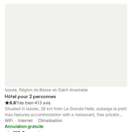
etage avec ascenseur et terrasse....fermée
..........................................................................................................
............
Issoire, Région de Besse-et-Saint-Anastaise
Hôtel pour 2 personnes
8.8
Très bien
⋅
413 avis
Situated in Issoire, 28 km from La Grande Halle, auberge le petit
mas features accommodation with a restaurant, free private
parking and a bar.
WiFi
Internet
Climatisation
Annulation gratuite