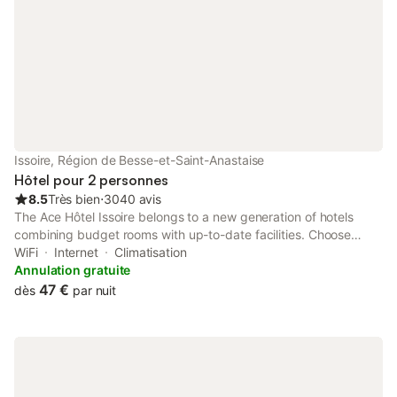
Issoire, Région de Besse-et-Saint-Anastaise
Hôtel pour 2 personnes
8.5
Très bien
⋅
3040 avis
The Ace Hôtel Issoire belongs to a new generation of hotels
combining budget rooms with up-to-date facilities. Choose
among spacious, air-conditioned rooms, all soundproofed and
WiFi
Internet
Climatisation
elegantly decorated.
Annulation gratuite
47 €
dès
par nuit