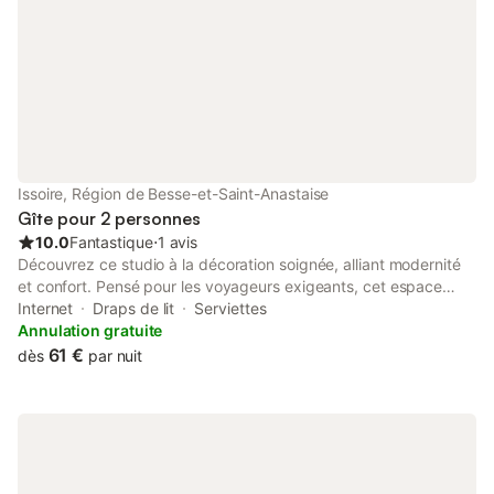
Issoire, Région de Besse-et-Saint-Anastaise
Gîte pour 2 personnes
10.0
Fantastique
⋅
1 avis
Découvrez ce studio à la décoration soignée, alliant modernité
et confort. Pensé pour les voyageurs exigeants, cet espace
optimisé offre tout le nécessaire pour un séjour réussi, que vous
Internet
Draps de lit
Serviettes
veniez pour le plaisir ou pour le travail. Espace Nuit & Détente
Annulation gratuite
Profitez d’un repos de qualité grâce à notre canapé convertible
61 €
dès
par nuit
haut de gamme, doté d'un véritable matelas récent et épais. Le
linge de lit et les serviettes de bain sont fournis pour votre
confort. Pour vos moments de détente, une télévision à écran
plat avec les chaînes Orange et une connexion Wi-Fi haut débit
sont à votre disposition. Cuisine & Commodités La cuisine est
entièrement équipée (réfrigérateur, plaques, ustensiles) pour