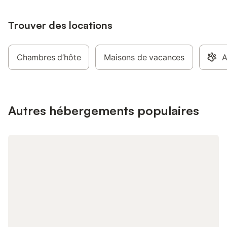
d'une box internet wi
vouté et de grandes 
Trouver des locations
deux pièces vous offri
nécessaire pour rendr
agréable. L’ensemble
est fourni, la cuisine
Chambres d’hôte
Maisons de vacances
A
équipée.
Autres hébergements populaires