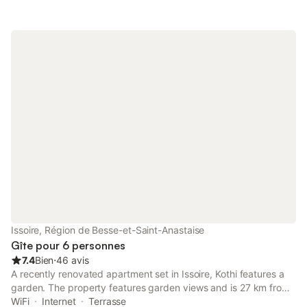
Issoire, Région de Besse-et-Saint-Anastaise
Gîte pour 6 personnes
7.4
Bien
⋅
46 avis
A recently renovated apartment set in Issoire, Kothi features a
garden. The property features garden views and is 27 km from
La Grande Halle and 27 km from Zénith d'Auvergne.
WiFi
Internet
Terrasse