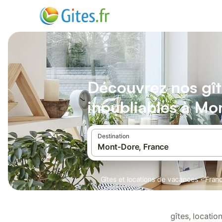
Découvrez nos gît
inoubliables à Mo
Destination
·
Gîtes et locations de vacances
Fran
gîtes, locati