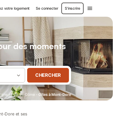
ez votre logement
Se connecter
S'inscrire
pour des moments
CHERCHER
·
·
rgne
Puy-de-Dôme
Gîtes à Mont-Dore
nt-Dore et ses