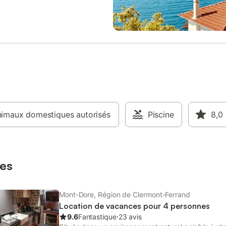
ur la nature environnante. Le
électrique, …) Un local à ski est
 village, ses commerces, ses
à votre disposition au sous-sol d
 et ses restaurants sont à 500
l'immeuble. L'accès WiFi est gratu
ous êtes dans un écrin de
illimité. Location de draps / linge
t un parc de détente se situe
toilette / linge de cuisine sur de
 de la résidence. Un cellier vous
 ranger vélos, skis et valises.
curistes, un kit de rechange
et linge de toilette est fourni
urée du séjour. Que vous veniez
ques jours, une semaine, ou plus,
us réserviez pour une cure, tout
imaux domestiques autorisés
Piscine
8,0
léchi pour votre bien être. Nous
 pour vous accueillir, et pour les
tardives, une boîte à clefs est à
position.
es
Mont-Dore, Région de Clermont-Ferrand
Location de vacances pour 4 personnes
9.6
Fantastique
⋅
23 avis