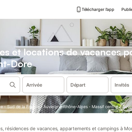
Télécharger l’app
Publi
es et locations de vacances 
nt-Dore
Arrivée
Départ
Invités
·
·
·
·
ce
Sud de la France
Auvergne-Rhône-Alpes
Massif central
Auve
ons, résidences de vacances, appartements et campings à Mo