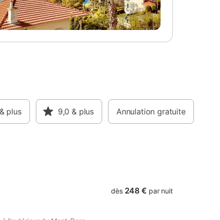
 également
nombreux équipements viendront
e
compléter votre confort (téléviseur,
it et
appareil à raclette, etc...). Un local à ski
 de
est également à votre disposition au sous-
mande
sol de l'immeuble. L'accès Wifi est gratuit
et illimité. Location de draps / linge de
toilette / linge de cuisine sur demande
& plus
9,0
& plus
Annulation gratuite
248 €
dès
par nuit