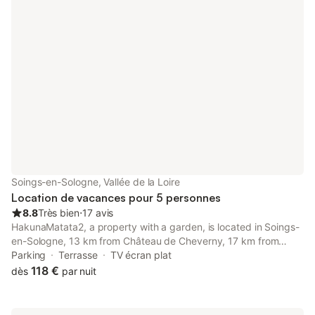
Soings-en-Sologne, Vallée de la Loire
Location de vacances pour 5 personnes
8.8
Très bien
⋅
17 avis
HakunaMatata2, a property with a garden, is located in Soings-
en-Sologne, 13 km from Château de Cheverny, 17 km from
Chateau de Villesavin, as well as 21 km from Beauregard Castle.
Parking
Terrasse
TV écran plat
This property offers access to a terrace and free private
118 €
dès
par nuit
parking.