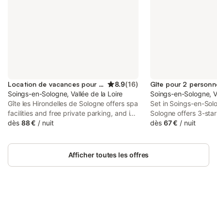
Location de vacances pour 4 personnes
8.9
(
16
)
Gîte pour 2 personn
Soings-en-Sologne, Vallée de la Loire
Soings-en-Sologne, Va
Gîte les Hirondelles de Sologne offers spa
Set in Soings-en-Sol
facilities and free private parking, and is
Sologne offers 3-st
within 15 km of Château de Cheverny
dès
88 €
/
nuit
with free bikes and a
dès
67 €
/
nuit
and 19 km of Chateau de Villesavin. Set
property offers acces
23 km from Beauregard Castle, the
private parking and f
property provides a garden.
house features famil
Afficher toutes les offres
Connectez-vous et économisez
Se connecter