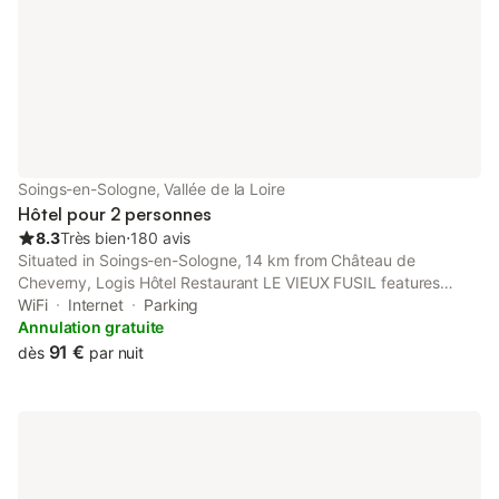
Soings-en-Sologne, Vallée de la Loire
Hôtel pour 2 personnes
8.3
Très bien
⋅
180 avis
Situated in Soings-en-Sologne, 14 km from Château de
Cheverny, Logis Hôtel Restaurant LE VIEUX FUSIL features
accommodation with a garden, free private parking, a terrace
WiFi
Internet
Parking
and a restaurant.
Annulation gratuite
91 €
dès
par nuit