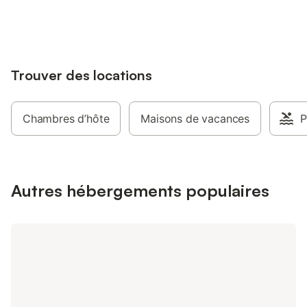
jusqu'à 10% sur nos logements.
Trouver des locations
Chambres d’hôte
Maisons de vacances
P
Autres hébergements populaires