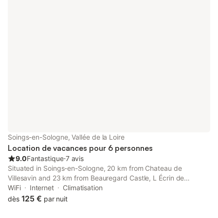
Soings-en-Sologne, Vallée de la Loire
Location de vacances pour 6 personnes
9.0
Fantastique
⋅
7 avis
Situated in Soings-en-Sologne, 20 km from Chateau de
Villesavin and 23 km from Beauregard Castle, L Écrin de
Sologne offers air conditioning.
WiFi
Internet
Climatisation
125 €
dès
par nuit