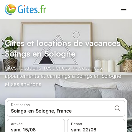
Gîtes et locations de vacances
Soings en Sologne
gîtes, locations, résidences de vacances,
appartements et campings à Soings en Sologne
et ses environs
Destination
Soings-en-Sologne, France
Arrivée
Départ
sam. 15/08
sam. 22/08