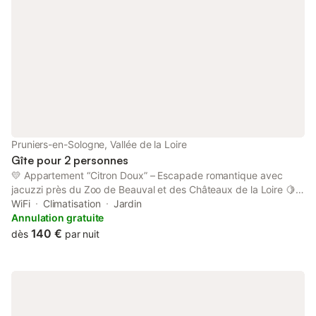
Pruniers-en-Sologne, Vallée de la Loire
Gîte pour 2 personnes
💛 Appartement “Citron Doux” – Escapade romantique avec
jacuzzi près du Zoo de Beauval et des Châteaux de la Loire 🍋
Venez vivre une parenthèse hors du temps dans notre
WiFi
Climatisation
Jardin
appartement Citron Doux, un véritable cocon romantique situé à
Annulation gratuite
proximité du Zoo de Beauval et des majestueux Châteaux de la
140 €
dès
par nuit
Loire. Conçu exclusivement pour les couples, cet appartement
vous invite à la détente, à la complicité et au bien-être. 💦 Le
plus ? Un jacuzzi privatif, rien que pour vous, pour savourer un
moment d’intimité absolue. ✨ L’appartement comprend : Une
suite élégante avec lit queen-size et ambiance tamisée Un