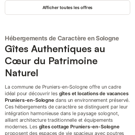
plafonds, 5 chambres lumineuses et spacieuses, belles pièces
Afficher toutes les offres
de réceptions, billard français, grand salon, loggia cuisine et un
parc bordé par la rivière " La Sauldre": vous aurez l'impression
de revenir dans votre propre maison de famille pour vivre un
moment à part avec vos proches.
Hébergements de Caractère en Sologne
Gîtes Authentiques au
Cœur du Patrimoine
Naturel
La commune de Pruniers-en-Sologne offre un cadre
idéal pour découvrir les
gîtes et locations de vacances
Pruniers-en-Sologne
dans un environnement préservé.
Ces hébergements de caractère se distinguent par leur
intégration harmonieuse dans le paysage solognot,
alliant architecture traditionnelle et équipements
modernes. Les
gîtes cottage Pruniers-en-Sologne
proposent des espaces de vie spacieux avec poutres