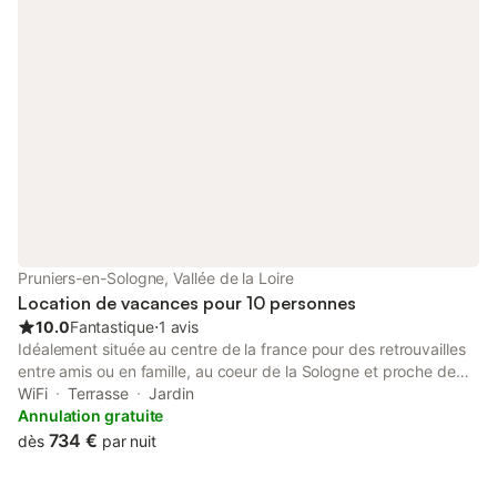
Pruniers-en-Sologne, Vallée de la Loire
Location de vacances pour 10 personnes
10.0
Fantastique
⋅
1 avis
Idéalement située au centre de la france pour des retrouvailles
entre amis ou en famille, au coeur de la Sologne et proche de
tous ses plus célèbres Châteaux , Chambord , Cheverny ,
WiFi
Terrasse
Jardin
Amboise , Chenonceaux , Blois et seulement à 25 minutes du
Annulation gratuite
Zoo de Beauval ! Cette belle et grande Villa de famille allie le
734 €
dès
par nuit
charme d’antan et tout le confort d’aujourd’hui... depuis trois
générations… Le confort des grands espaces, hauteurs sous