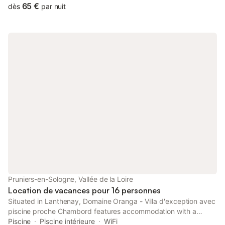
assiettes, verre et couvert, frigo et table de cuisson. Salon avec
65 €
dès
par nuit
grande télévision à disposition. Lave-linge à disposition avec
séchoir tourelle. Terrasse pour repas extérieur et barbecue mis
à disposition. Fer à repasser mis à disposition. Jardin avec un
âne et deux chèvres naines. Petit déjeuner mis à disposition
(cafetière et capsule, Ricoré, thé, chocolat, cake, compote,
yaourt, lait, jus de fruit, pain et grille pain, confitures)
Pruniers-en-Sologne, Vallée de la Loire
Location de vacances pour 16 personnes
Situated in Lanthenay, Domaine Oranga - Villa d'exception avec
piscine proche Chambord features accommodation with a
private pool, a patio and pool views. This property offers access
Piscine
Piscine intérieure
WiFi