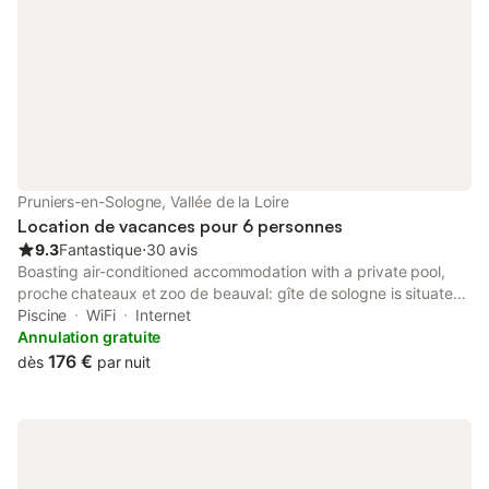
Pruniers-en-Sologne, Vallée de la Loire
Location de vacances pour 6 personnes
9.3
Fantastique
⋅
30 avis
Boasting air-conditioned accommodation with a private pool,
proche chateaux et zoo de beauval: gîte de sologne is situated
in Pruniers. This property offers access to a terrace, table
Piscine
WiFi
Internet
tennis, free private parking and free WiFi.
Annulation gratuite
176 €
dès
par nuit