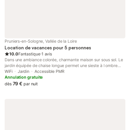
Pruniers-en-Sologne, Vallée de la Loire
Location de vacances pour 5 personnes
10.0
Fantastique
⋅
1 avis
Dans une ambiance colorée, charmante maison sur sous sol. Le
jardin équipée de chaise longue permet une sieste à l ombre
des arbres. La cour permettant de stationner la voirie dans l
WiFi
Jardin
Accessible PMR
enceinte du jardin Une boîte à clef permet aux voyageurs d être
Annulation gratuite
indépendants pour l heure d arrivee
79 €
dès
par nuit