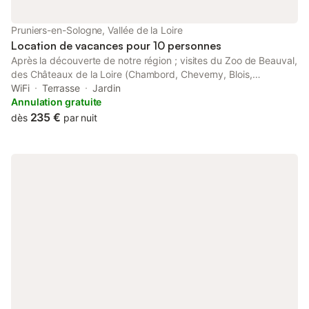
Pruniers-en-Sologne, Vallée de la Loire
Location de vacances pour 10 personnes
Après la découverte de notre région ; visites du Zoo de Beauval,
des Châteaux de la Loire (Chambord, Cheverny, Blois,
Chenonceau, Amboise....) ou tout simplement d'une balade,
WiFi
Terrasse
Jardin
Venez profiter de notre gîte "Les Landes" en Sologne bien situé
Annulation gratuite
tout près de Romorantin-Lanthenay, capitale de la Sologne, et
235 €
dès
par nuit
de ses commodités. Vous apprécierez le calme et pourrez vous
détendre sur notre terrasse et dans le jardin arboré où les
enfants pourront profiter de la balançoire et les plus grands d'un
baby-foot à l'intérieur.