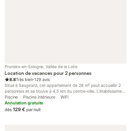
Pruniers-en-Sologne, Vallée de la Loire
Location de vacances pour 2 personnes
8.8
Très bien
⋅
129 avis
Situé à Saugirard, cet appartement de 28 m² peut accueillir 2
personnes et se trouve à 4,5 km du centre-ville. L'établissement
propose des chambres insonorisées et est entièrement
Piscine
Piscine intérieure
WiFi
accessible aux personnes à mobilité réduite, avec une douche à
Annulation gratuite
l'italienne et des lavabos abaissés, garantissant un séjour
129 €
dès
par nuit
confortable pour tous les visiteurs. L'intérieur comprend une
chambre avec un lit king-size, une salle de bains privée et un
coin salon avec télévision à écran plat et services de streaming.