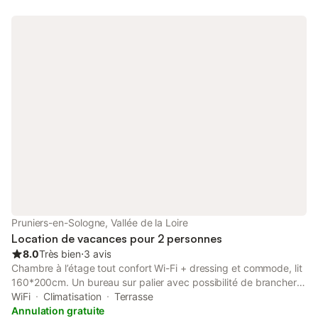
avec 3 couchages dont un lit en 140 et un lit en 90, salle de
bain et wc. Draps et serviettes a disposition. Cuisine aménagée
et équipée, lave-vaisselle, four, micro-onde, plaque induction,
lave-linge et réfrigérateur/congélateur. A disposition : lit
parapluie, lit d'appoint dans la chambre à l'étage, chaise haute,
barbecue. Terrasse en extérieure.
Pruniers-en-Sologne, Vallée de la Loire
Location de vacances pour 2 personnes
8.0
Très bien
⋅
3 avis
Chambre à l’étage tout confort Wi-Fi + dressing et commode, lit
160*200cm. Un bureau sur palier avec possibilité de brancher
un pc portable sur écran 27 pouces. La cuisine est équipée de
WiFi
Climatisation
Terrasse
tout le nécessaire pour faire la cuisine, casseroles, plats, poêles,
Annulation gratuite