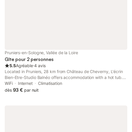
agit d annexes que nous ouvrons avec supplément de
tarification
Pruniers-en-Sologne, Vallée de la Loire
Gîte pour 2 personnes
5.5
Agréable
⋅
4 avis
Located in Pruniers, 28 km from Château de Cheverny, L'écrin
Bien-Etre-Studio Balnéo offers accommodation with a hot tub.
This property offers access to a terrace, free private parking
WiFi
Internet
Climatisation
and free WiFi.
93 €
dès
par nuit