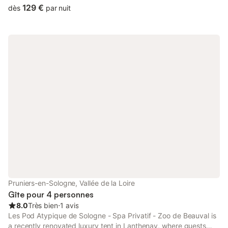
to a terrace, free private parking and free WiFi.
129 €
dès
par nuit
Pruniers-en-Sologne, Vallée de la Loire
Gîte pour 4 personnes
8.0
Très bien
⋅
1 avis
Les Pod Atypique de Sologne - Spa Privatif - Zoo de Beauval is
a recently renovated luxury tent in Lanthenay, where guests