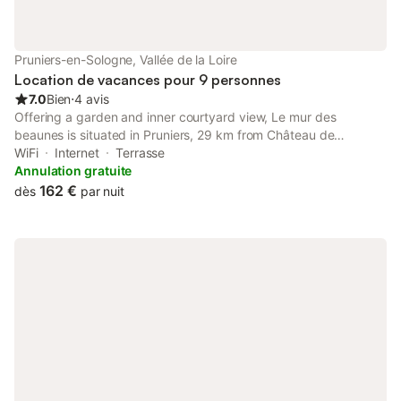
Pruniers-en-Sologne, Vallée de la Loire
Location de vacances pour 9 personnes
7.0
Bien
⋅
4 avis
Offering a garden and inner courtyard view, Le mur des
beaunes is situated in Pruniers, 29 km from Château de
Cheverny and 34 km from Chateau de Villesavin. Featuring a
WiFi
Internet
Terrasse
tour desk, this property also provides guests with a picnic area.
Annulation gratuite
162 €
dès
par nuit