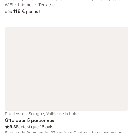
can make the most of its garden and barbecue facilities.
WiFi
Internet
Terrasse
116 €
dès
par nuit
Pruniers-en-Sologne, Vallée de la Loire
Gîte pour 5 personnes
9.3
Fantastique
⋅
18 avis
Situated in Romorantin, 27 km from Chateau de Valencay and