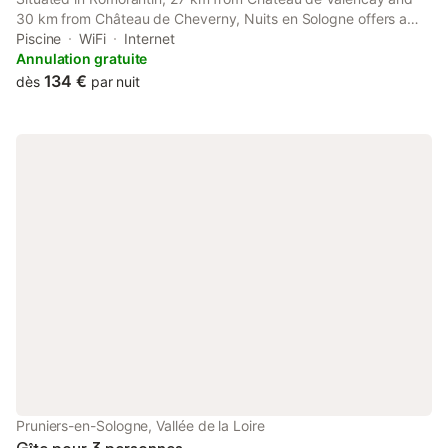
30 km from Château de Cheverny, Nuits en Sologne offers a
seasonal outdoor swimming pool and air conditioning.
Piscine
WiFi
Internet
Annulation gratuite
134 €
dès
par nuit
Pruniers-en-Sologne, Vallée de la Loire