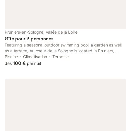
Pruniers-en-Sologne, Vallée de la Loire
Gîte pour 3 personnes
Featuring a seasonal outdoor swimming pool, a garden as well
as a terrace, Au coeur de la Sologne is located in Pruniers,
within 23 km of Chateau de Valencay and 31 km of Château de
Piscine
Climatisation
Terrasse
Cheverny.
100 €
dès
par nuit