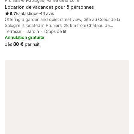
Pruniers-en-Sologne, Vallée de la Loire
Location de vacances pour 5 personnes
9.7
Fantastique
⋅
44 avis
Offering a garden and quiet street view, Gite au Coeur de la
Sologne is located in Pruniers, 28 km from Château de
Cheverny and 30 km from Beauval Zoo. This holiday home
Terrasse
Jardin
Draps de lit
features free private parking and a 24-hour front desk.
Annulation gratuite
80 €
dès
par nuit