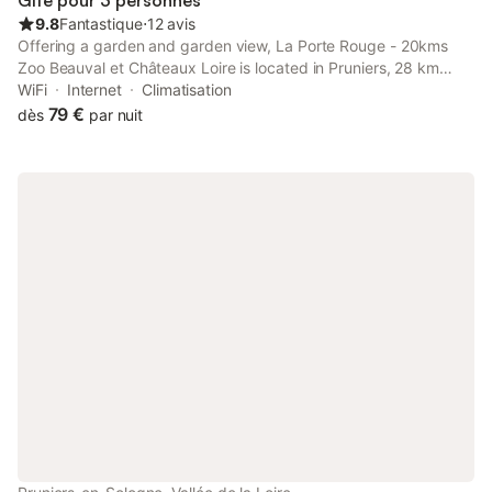
Gîte pour 3 personnes
9.8
Fantastique
⋅
12 avis
Offering a garden and garden view, La Porte Rouge - 20kms
Zoo Beauval et Châteaux Loire is located in Pruniers, 28 km
from Château de Cheverny and 30 km from Beauval Zoo. This
WiFi
Internet
Climatisation
property offers access to a terrace, free private parking and
79 €
dès
par nuit
free WiFi.