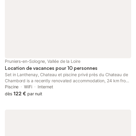
Pruniers-en-Sologne, Vallée de la Loire
Location de vacances pour 10 personnes
Set in Lanthenay, Chateau et piscine privé près du Chateau de
Chambord is a recently renovated accommodation, 24 km from
Château de Cheverny and 28 km from Chateau de Villesavin.
Piscine
WiFi
Internet
122 €
dès
par nuit