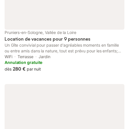
Pruniers-en-Sologne, Vallée de la Loire
Location de vacances pour 9 personnes
Un Gîte convivial pour passer d'agréables moments en famille
ou entre amis dans la nature, tout est prévu pour les enfants;
nos poules et chats seront ravis de vous dire bonjour! Vous
WiFi
Terrasse
Jardin
pourrez visiter le Zoo de Beauval et les chateaux de la Loire à
Annulation gratuite
proximité.
280 €
dès
par nuit