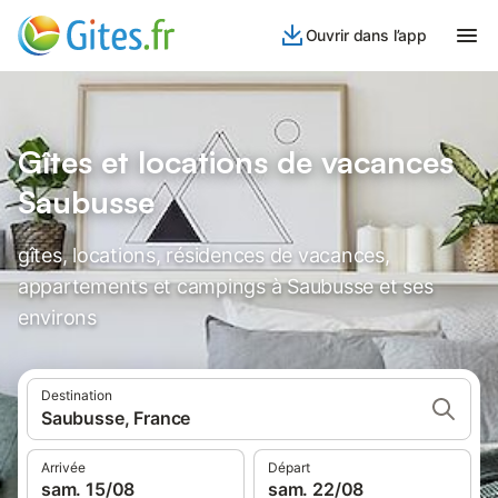
Ouvrir dans l’app
Gîtes et locations de vacances
Saubusse
gîtes, locations, résidences de vacances,
appartements et campings à Saubusse et ses
environs
Destination
Saubusse, France
Arrivée
Départ
sam. 15/08
sam. 22/08