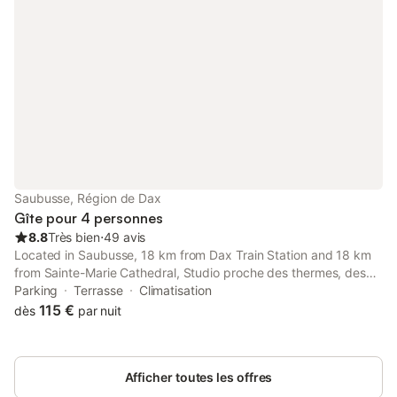
Saubusse, Région de Dax
Gîte pour 4 personnes
8.8
Très bien
⋅
49 avis
Located in Saubusse, 18 km from Dax Train Station and 18 km
from Sainte-Marie Cathedral, Studio proche des thermes, des
barthes, des plages et de Dax! offers a garden and air
Parking
Terrasse
Climatisation
conditioning.
115 €
dès
par nuit
Afficher toutes les offres