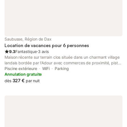
confort, les drap
Saubusse, Région de Dax
Location de vacances pour 6 personnes
9.3
Fantastique
⋅
3 avis
Maison récente sur terrain clos située dans un charmant village
landais bordée par l'Adour avec commerces de proximité, piste
cyclable rejoignant une base de loisirs ( pédalos canoe kayak ,
Piscine extérieure
WiFi
Parking
etc... ) avec une guinguette La maison est composée de 3
Annulation gratuite
chambres avec lit 2 personnes 140x190, d'un salon avec cuisine
327 €
dès
par nuit
ouverte équipée, une grande salle de bains, le tout climatisé et
refait à neuf ( peinture et mobilier intérieur) A l'extérieur, vous
pourrez bénéficier d'une piscine enterrée 6 x 3, chauffée et
sécurisée, d'une cuisine d'été équipée ( plancha, frigo, évier ) et
d'un coin repos. Plages Landaises à 25mn; côte basque 25 mn;
Espagne à 40 mn