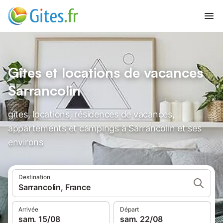
Gîtes et locations de vacances
Sarrancolin
gîtes, locations, résidences de vacances,
appartements et campings à Sarrancolin et ses
environs
Destination
Sarrancolin, France
Arrivée
Départ
sam. 15/08
sam. 22/08