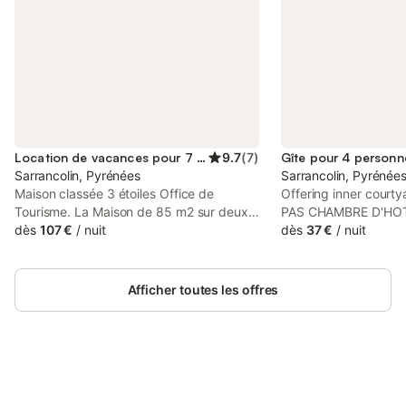
Location de vacances pour 7 personnes
9.7
(
7
)
Gîte pour 4 personn
Sarrancolin, Pyrénées
Sarrancolin, Pyrénée
Maison classée 3 étoiles Office de
Offering inner courty
Tourisme. La Maison de 85 m2 sur deux
PAS CHAMBRE D'HOT
niveaux est située à l'entrée du village
dès
107 €
/
nuit
accommodation set in
dès
37 €
/
nuit
dans un quartier calme, en retrait de la
from Gouffre d'Espar
route. Elle dispose d'un jardin arboré et
Col d'Aspin. There is 
entièrement clôturé.. Rez de chassée :
the guest house for 
Afficher toutes les offres
sas d'entrée puis une entrée desservant
those who stay.
une salle à manger/cuisine entièrement
équipée avec TV, un salon indépendant
avec un canapé lit 2 places avec TV, un
wc indépendant et un escalier à l'étage,
un palier qui permet d'accéder à une
Connectez-vous et économisez
Se connecter