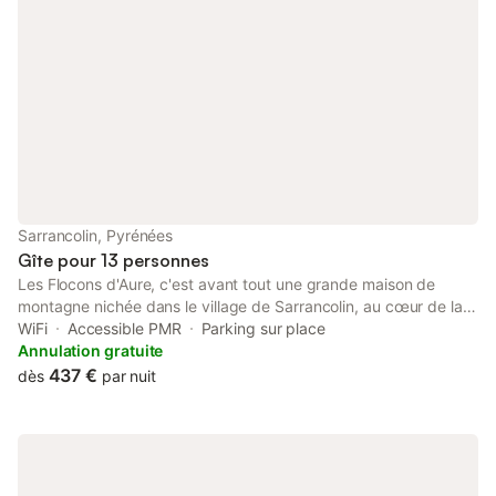
Sarrancolin, Pyrénées
Gîte pour 13 personnes
Les Flocons d'Aure, c'est avant tout une grande maison de
montagne nichée dans le village de Sarrancolin, au cœur de la
vallée d'Aure — un cadre calme, verdoyant et authentique qui
WiFi
Accessible PMR
Parking sur place
invite à la détente. Situé dans le centre de Sarrancolin, le
Annulation gratuite
logement bénéficie du charme d'un village pyrénéen —
437 €
dès
par nuit
commerces de proximité et une ambiance chaleureuse à deux
pas, bar, restaurant. Avec ses 300 m² répartis sur trois niveaux ,
le gîte offre une capacité d'accueil allant jusqu'à 13 personnes
(+ 1 bébé) , idéal pour familles ou groupes d'amis. On y trouve 5
chambres spacieuses — dont 4 lits doubles (dont un 160×200