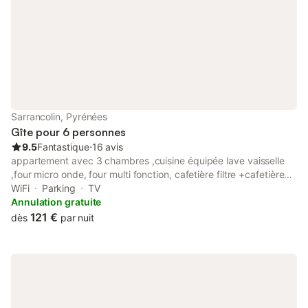
Sarrancolin, Pyrénées
Gîte pour 6 personnes
9.5
Fantastique
⋅
16 avis
appartement avec 3 chambres ,cuisine équipée lave vaisselle
,four micro onde, four multi fonction, cafetière filtre +cafetière
Senseo, frigo congélateur ,appareil à fondue ,appareil à
WiFi
Parking
TV
raclette, salle de bains avec douche ,toilette séparé. Logement
Annulation gratuite
classé 3 étoiles meublé de tourisme. possibilité de location des
121 €
dès
par nuit
draps de lit pour 20€