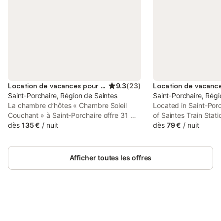
Location de vacances pour 2 personnes
9.3
(
23
)
Saint-Porchaire, Région de Saintes
Saint-Porchaire, Régi
La chambre d’hôtes « Chambre Soleil
Located in Saint-Porc
Couchant » à Saint-Porchaire offre 31 m²
of Saintes Train Stat
pour 2 personnes. Vous disposez d’une
dès
135 €
/
nuit
Saint Pierre Cathedr
dès
79 €
/
nuit
chambre et d’une salle de bain. Les
Domaine Le Fragnaud
équipements privés incluent un Wi-Fi
accommodation with 
haut débit adapté aux appels vidéo, un
free private parking 
Afficher toutes les offres
ventilateur et le petit-déjeuner inclus. Ce
logement vous garantit un séjour
confortable avec toutes les commodités
essentielles pour profiter pleinement de
votre visite. Offering pool views, Domaine
de la Perthuiserie is an accommodation
Connectez-vous et économisez
Se connecter