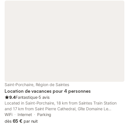
Saint-Porchaire, Région de Saintes
Location de vacances pour 4 personnes
9.4
Fantastique
⋅
5 avis
Located in Saint-Porchaire, 18 km from Saintes Train Station
and 17 km from Saint Pierre Cathedral, Gîte Domaine Le
Fragnaud offers a garden and air conditioning. This property
WiFi
Internet
Parking
offers access to a terrace, free private parking and free WiFi.
65 €
dès
par nuit