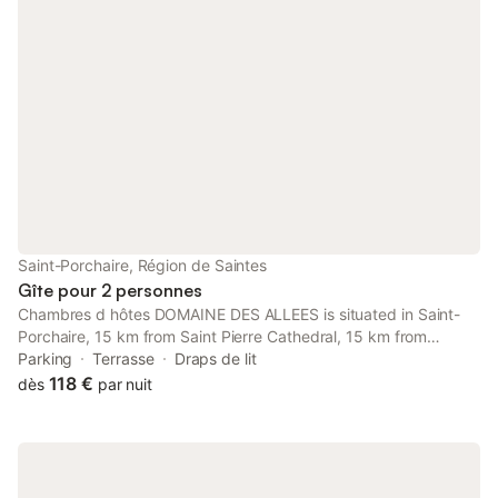
Saint-Porchaire, Région de Saintes
Gîte pour 2 personnes
Chambres d hôtes DOMAINE DES ALLEES is situated in Saint-
Porchaire, 15 km from Saint Pierre Cathedral, 15 km from
Abbaye aux Dames, and 34 km from Notre Dame Church. This
Parking
Terrasse
Draps de lit
property offers access to a terrace and free private parking.
118 €
dès
par nuit