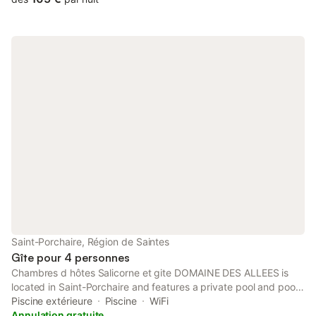
Saint-Porchaire, Région de Saintes
Gîte pour 4 personnes
Chambres d hôtes Salicorne et gite DOMAINE DES ALLEES is
located in Saint-Porchaire and features a private pool and pool
views. There is a private entrance at the guest house for the
Piscine extérieure
Piscine
WiFi
convenience of those who stay.
Annulation gratuite