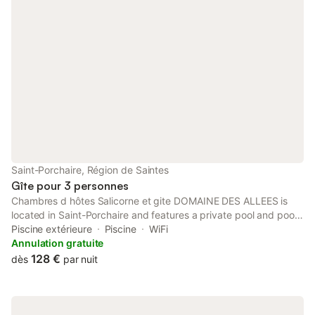
Saint-Porchaire, Région de Saintes
Gîte pour 3 personnes
Chambres d hôtes Salicorne et gite DOMAINE DES ALLEES is
located in Saint-Porchaire and features a private pool and pool
views. There is a private entrance at the guest house for the
Piscine extérieure
Piscine
WiFi
convenience of those who stay.
Annulation gratuite
128 €
dès
par nuit