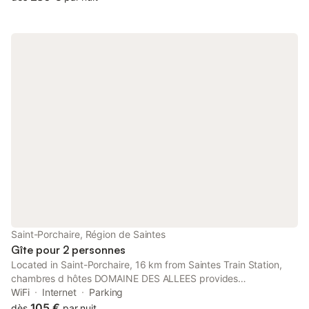
courbon à 1km ,parcours de randonnés ....
Saint-Porchaire, Région de Saintes
Gîte pour 2 personnes
Located in Saint-Porchaire, 16 km from Saintes Train Station,
chambres d hôtes DOMAINE DES ALLEES provides
accommodation with free WiFi and free private parking.
WiFi
Internet
Parking
105 €
dès
par nuit