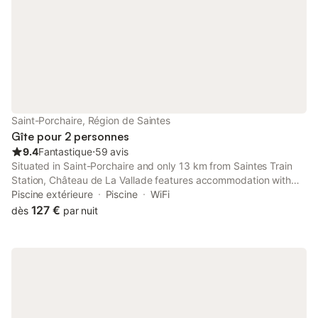
Saint-Porchaire, Région de Saintes
Gîte pour 2 personnes
9.4
Fantastique
⋅
59 avis
Situated in Saint-Porchaire and only 13 km from Saintes Train
Station, Château de La Vallade features accommodation with
pool views, free WiFi and free private parking.
Piscine extérieure
Piscine
WiFi
127 €
dès
par nuit