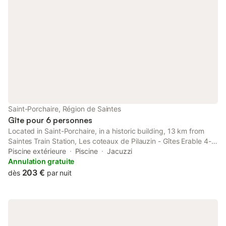
Saint-Porchaire, Région de Saintes
Gîte pour 6 personnes
Located in Saint-Porchaire, in a historic building, 13 km from
Saintes Train Station, Les coteaux de Pilauzin - Gîtes Erable 4-6
pers et gite Tilleul 4-6 pers is an apartment with a seasonal
Piscine extérieure
Piscine
Jacuzzi
outdoor swimming pool and garden.
Annulation gratuite
203 €
dès
par nuit