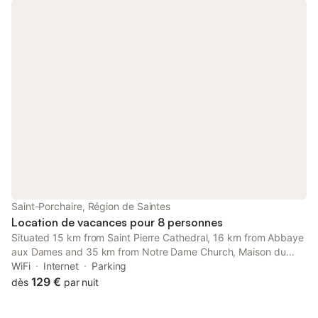
Saint-Porchaire, Région de Saintes
Location de vacances pour 8 personnes
Situated 15 km from Saint Pierre Cathedral, 16 km from Abbaye
aux Dames and 35 km from Notre Dame Church, Maison du
Levant provides accommodation set in Saint-Porchaire. This
WiFi
Internet
Parking
property offers access to a terrace, free private parking and
129 €
dès
par nuit
free WiFi.