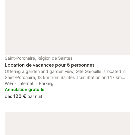
Saint-Porchaire, Région de Saintes
Location de vacances pour 5 personnes
Offering a garden and garden view, Gîte Garouille is located in
Saint-Porchaire, 18 km from Saintes Train Station and 17 km
from Saint Pierre Cathedral. It is situated 18 km from Abbaye
WiFi
Internet
Parking
aux Dames and provides bicycle parking.
Annulation gratuite
120 €
dès
par nuit