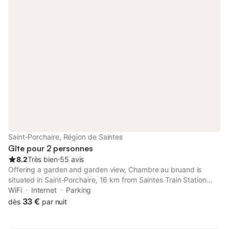
Saint-Porchaire, Région de Saintes
Gîte pour 2 personnes
8.2
Très bien
⋅
55 avis
Offering a garden and garden view, Chambre au bruand is
situated in Saint-Porchaire, 16 km from Saintes Train Station
and 16 km from Saint Pierre Cathedral. This property offers
WiFi
Internet
Parking
access to a terrace and free private parking.
33 €
dès
par nuit