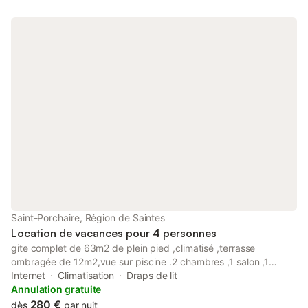
Saint-Porchaire, Région de Saintes
Location de vacances pour 4 personnes
gite complet de 63m2 de plein pied ,climatisé ,terrasse
ombragée de 12m2,vue sur piscine .2 chambres ,1 salon ,1
cuisine équipée ,1 salle de bain. piscine chauffé ,pool house
Internet
Climatisation
Draps de lit
avec préau et toutes commodités . st porchaire est situé au
Annulation gratuite
cœur de la Saintonge ,plage à 30mn , château de la roche
280 €
dès
par nuit