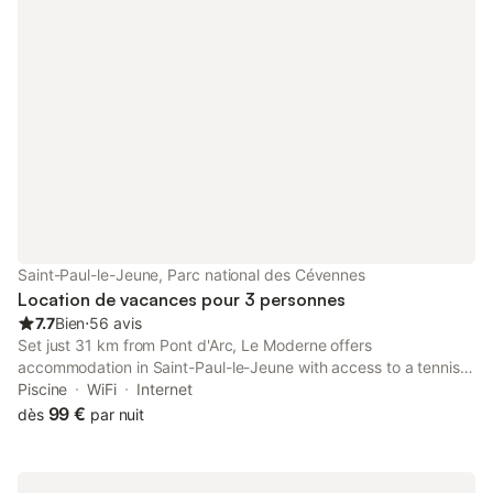
Saint-Paul-le-Jeune, Parc national des Cévennes
Location de vacances pour 3 personnes
7.7
Bien
⋅
56 avis
Set just 31 km from Pont d'Arc, Le Moderne offers
accommodation in Saint-Paul-le-Jeune with access to a tennis
court, a terrace, as well as room service.
Piscine
WiFi
Internet
99 €
dès
par nuit