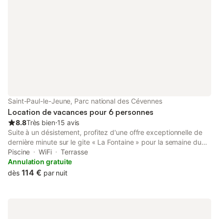
Saint-Paul-le-Jeune, Parc national des Cévennes
Location de vacances pour 6 personnes
8.8
Très bien
⋅
15 avis
Suite à un désistement, profitez d'une offre exceptionnelle de
dernière minute sur le gite « La Fontaine » pour la semaine du
29 juillet au 5 août . Ce gîte pour 6 pers a conservé l’authenticité
Piscine
WiFi
Terrasse
des maisons ardéchoises. Il est sur 2 niveaux et ses murs épais
Annulation gratuite
vous garantiront un peu fraicheur, recherchée en été.
114 €
dès
par nuit