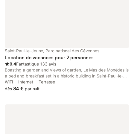
électrique, une machine à café, une table
pas inclus dans la loc
de cu
Saint-Paul-le-Jeune, Parc national des Cévennes
Location de vacances pour 2 personnes
9.4
Fantastique
⋅
133 avis
Boasting a garden and views of garden, Le Mas des Monèdes is
a bed and breakfast set in a historic building in Saint-Paul-le-
Jeune, 32 km from Pont d'Arc. This property offers access to a
WiFi
Internet
Terrasse
terrace, free private parking and free WiFi.
84 €
dès
par nuit