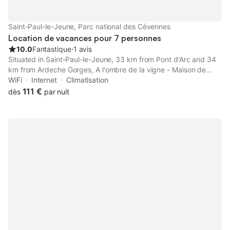
Saint-Paul-le-Jeune, Parc national des Cévennes
Location de vacances pour 7 personnes
10.0
Fantastique
⋅
1 avis
Situated in Saint-Paul-le-Jeune, 33 km from Pont d'Arc and 34
km from Ardeche Gorges, A l'ombre de la vigne - Maison de
famille en Ardèche méridionale features air-conditioned
WiFi
Internet
Climatisation
accommodation with a balcony and free WiFi.
111 €
dès
par nuit