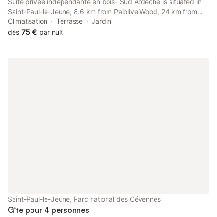
Suite privée indépendante en bois- Sud Ardèche is situated in
Saint-Paul-le-Jeune, 8.6 km from Paiolive Wood, 24 km from
The Casino Fumades les Bains, as well as 30 km from Chauvet
Climatisation
Terrasse
Jardin
Cave.
75 €
dès
par nuit
Saint-Paul-le-Jeune, Parc national des Cévennes
Gîte pour 4 personnes