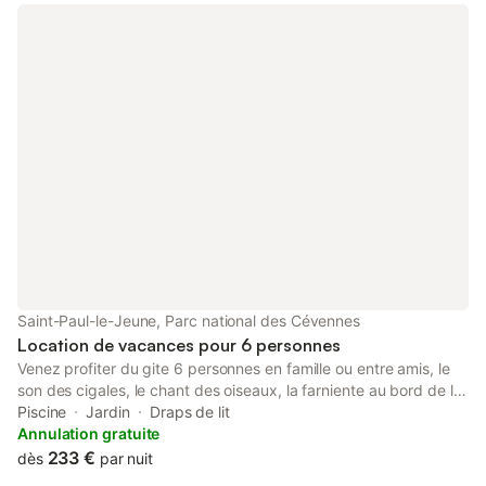
Saint-Paul-le-Jeune, Parc national des Cévennes
Location de vacances pour 6 personnes
Venez profiter du gite 6 personnes en famille ou entre amis, le
son des cigales, le chant des oiseaux, la farniente au bord de la
piscine, ressourcement et détente garantie. L aire de jeux et l
Piscine
Jardin
Draps de lit
immense rerrain fera le plaisir des enfants. Randonnés
Annulation gratuite
pédestres au départ de la maison. Voie verte à 500m, site de
233 €
dès
par nuit
parapente, rivière le Chassezac à 15min, grotte de la Cocaliere