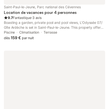
Saint-Paul-le-Jeune, Parc national des Cévennes
Location de vacances pour 4 personnes
9.7
Fantastique
⋅
3 avis
Boasting a garden, private pool and pool views, L'Odyssée 07/
Gîte Ardèche is set in Saint-Paul-le-Jeune. This property offers
access to a terrace and free private parking. The property is
Piscine
Climatisation
Terrasse
non-smoking and is situated 32 km from Pont d'Arc.
159 €
dès
par nuit