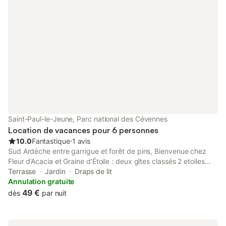
Saint-Paul-le-Jeune, Parc national des Cévennes
Location de vacances pour 6 personnes
10.0
Fantastique
⋅
1 avis
Sud Ardèche entre garrigue et forêt de pins, Bienvenue chez
Fleur d’Acacia et Graine d’Étoile : deux gîtes classés 2 etoiles
fraîchement relookés à l’orée de la forêt, avec vue sur la colline
Terrasse
Jardin
Draps de lit
et les parapentes qui dansent dans le ciel. Chacun de ces
Annulation gratuite
cocons accueille jusqu’à 6 personnes, avec tout le confort
49 €
dès
par nuit
nécessaire et sa terrasse privée pour siroter un verre, méditer
ou surveiller les grillades (les trois en même temps, si vous êtes
multitâche). **4500 m² de terrain pour le sport ou la sieste,