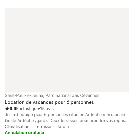
à 5min, le village avec tous les commerces de bases, bar,
crêperie, pharmacie....et le marché avec de nombreux
producteurs locaux. Le combo gagnant pour passer des
vacances de rêve😊 la piscine de 11m est partagée avec le gîte
Fleur d'acacia.
Saint-Paul-le-Jeune, Parc national des Cévennes
Location de vacances pour 6 personnes
9.9
Fantastique
⋅
15 avis
Joli nid équipé pour 6 personnes situé en Ardèche méridionale
(limite Ardèche /gard). Deux terrasses pour prendre vos repas
en fonction de vos goûts (ombre, soleil, ...). Proximité de tous
Climatisation
Terrasse
Jardin
commerces : (alimentation, boucherie, traiteur, pharmacie,
Annulation gratuite