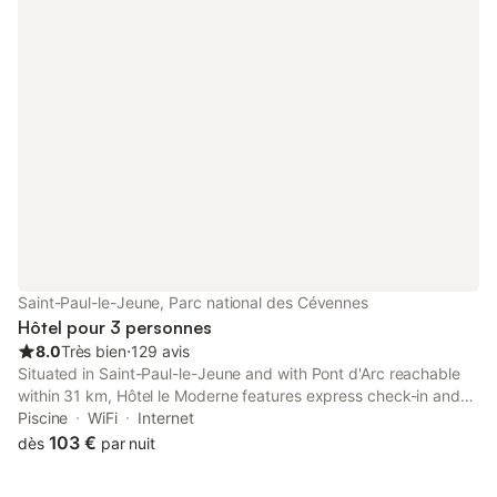
Saint-Paul-le-Jeune, Parc national des Cévennes
Hôtel pour 3 personnes
8.0
Très bien
⋅
129 avis
Situated in Saint-Paul-le-Jeune and with Pont d'Arc reachable
within 31 km, Hôtel le Moderne features express check-in and
check-out, non-smoking rooms, a garden, free WiFi throughout
Piscine
WiFi
Internet
the property and a shared lounge.
103 €
dès
par nuit