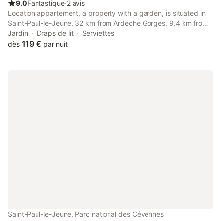
9.0
Fantastique
⋅
2 avis
Location appartement, a property with a garden, is situated in
Saint-Paul-le-Jeune, 32 km from Ardeche Gorges, 9.4 km from
Paiolive Wood, as well as 24 km from The Casino Fumades les
Jardin
Draps de lit
Serviettes
Bains.
119 €
dès
par nuit
Saint-Paul-le-Jeune, Parc national des Cévennes