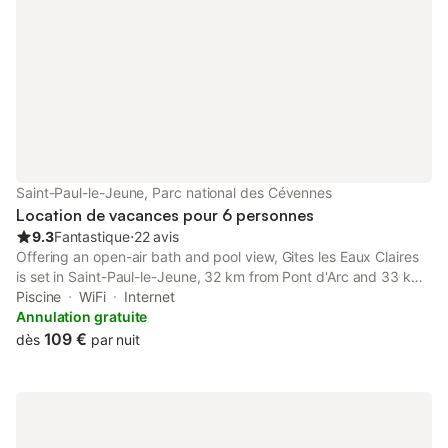
Saint-Paul-le-Jeune, Parc national des Cévennes
Location de vacances pour 6 personnes
9.3
Fantastique
⋅
22 avis
Offering an open-air bath and pool view, Gites les Eaux Claires
is set in Saint-Paul-le-Jeune, 32 km from Pont d'Arc and 33 km
from Ardeche Gorges.
Piscine
WiFi
Internet
Annulation gratuite
109 €
dès
par nuit