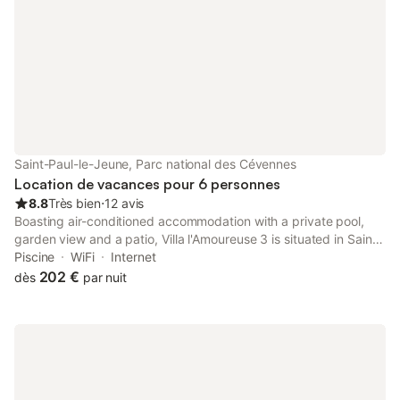
Chassezac, gorges de l'Ardèche, bois de Païolive... Que ce soit
pour un séjour en amoureux, un moment de détente ou une
escapade nature, notre chambre d’hôtes est l'endroit idéal pour
se ressourcer. Réserver dès maintenant votre séjour et laissez
vous séduire par la beauté de l’Ardèche.
Saint-Paul-le-Jeune, Parc national des Cévennes
Location de vacances pour 6 personnes
8.8
Très bien
⋅
12 avis
Boasting air-conditioned accommodation with a private pool,
garden view and a patio, Villa l'Amoureuse 3 is situated in Saint-
Paul-le-Jeune. This property offers access to a terrace, free
Piscine
WiFi
Internet
private parking and free WiFi.
202 €
dès
par nuit