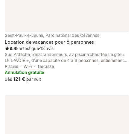
Saint-Paul-le-Jeune, Parc national des Cévennes
Location de vacances pour 6 personnes
9.4
Fantastique
⋅
18 avis
Sud Ardèche, idéal randonneurs, av piscine chauffée Le gîte «
LE LAVOIR », d’une capacité de 4 à 6 personnes, entièrement
refait à neuf, tout en conservant le charme de la pierre de cette
Piscine
WiFi
Terrasse
maison ardéchoise, vous offre toutes les commodités pour vous
Annulation gratuite
installer confortablement lors de votre séjour .Situé en Sud
121 €
dès
par nuit
Ardèche, idéal pour randonneurs, avec piscine chauffée. .