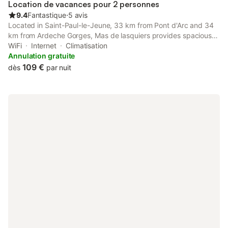
Location de vacances pour 2 personnes
9.4
Fantastique
⋅
5 avis
Located in Saint-Paul-le-Jeune, 33 km from Pont d'Arc and 34
km from Ardeche Gorges, Mas de lasquiers provides spacious
air-conditioned accommodation with a terrace and free WiFi.
WiFi
Internet
Climatisation
Annulation gratuite
109 €
dès
par nuit