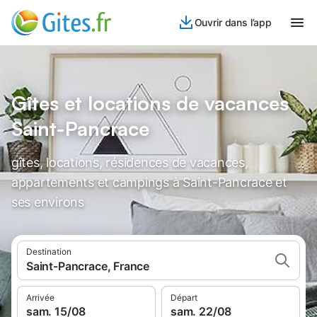
Ouvrir dans l’app
Gîtes et locations de vacances
Saint-Pancrace
gîtes, locations, résidences de vacances,
appartements et campings à Saint-Pancrace et
ses environs
Destination
Saint-Pancrace, France
Arrivée
Départ
sam. 15/08
sam. 22/08