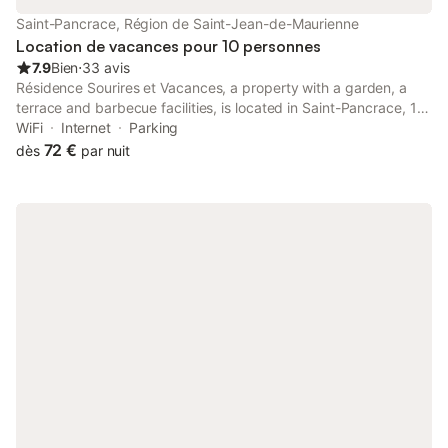
vacances sont celles où l'on oublie le jour de la semaine. Et
Saint-Pancrace, Région de Saint-Jean-de-Maurienne
souvenez-vous, même en vacances, les calories ne comptent
Location de vacances pour 10 personnes
pas si el
7.9
Bien
⋅
33 avis
Résidence Sourires et Vacances, a property with a garden, a
terrace and barbecue facilities, is located in Saint-Pancrace, 10
km from Croix de Fer, 25 km from Les Sybelles, as well as 40
WiFi
Internet
Parking
km from Col de la Madeleine.
72 €
dès
par nuit