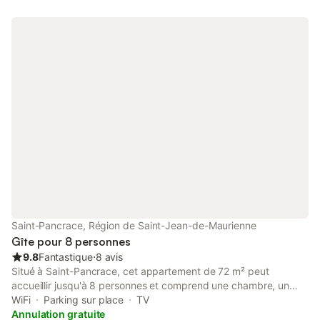
électrique. Grande terrasse 20 m2. Vue sur les montagnes et le
jardin. A disposition: sèche-cheveux. Veuillez noter: logement
non-fumeur. Détecteur de fumée. Au lieu d'une chambre fermée,
des espaces de couchage sont situés dans une zone ouverte
(galerie, alcôve...). Annonce d'un particulier (art 155, IV du CGI).
Saint-Pancrace, Région de Saint-Jean-de-Maurienne
Gîte pour 8 personnes
9.8
Fantastique
⋅
8 avis
Situé à Saint-Pancrace, cet appartement de 72 m² peut
accueillir jusqu'à 8 personnes et comprend une chambre, un
grand espace de vie et deux salles de bain. Les couchages sont
WiFi
Parking sur place
TV
répartis entre la chambre, deux mezzanines et un canapé-lit
Annulation gratuite