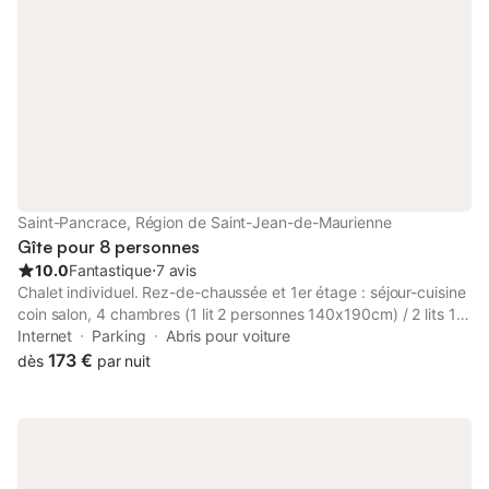
du massif de l'Arvan- 
les majestu
Saint-Pancrace, Région de Saint-Jean-de-Maurienne
Gîte pour 8 personnes
10.0
Fantastique
⋅
7 avis
Chalet individuel. Rez-de-chaussée et 1er étage : séjour-cuisine
coin salon, 4 chambres (1 lit 2 personnes 140x190cm) / 2 lits 1
personne 90 x 190 cm / 2 lits 1 personne 90 x 190 cm / 1 lit 2
Internet
Parking
Abris pour voiture
personnes 140 x 190 cm), mezzanine (lit gigogne 2 personnes),
173 €
dès
par nuit
salle de bains (baignoire), salle d'eau (douche), 2 WC séparés.
Terrasse avec bain norvégien. Balcon. Terrain. Abri pour une
voiture. Surface totale au sol : 105m² parties mansardées
comprises. Niché dans un environnement naturel paisible, ce
chalet contemporain profite d'un ensoleillement idéal.
L'ambiance y est chaleureuse et coquette, respectant l'esprit