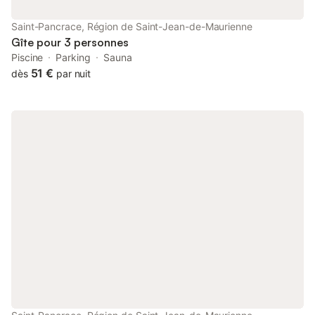
micro-ondes, une cafetière à filtre, un grille-pain et une
bouilloire. Caractéristiques de la location de vacances : Accès
Saint-Pancrace, Région de Saint-Jean-de-Maurienne
PMR Accès Wifi : gratuit à la réception Animaux admis : 10€
Gîte pour 3 personnes
/animal /jour • 45€ /animal /semaine Caution (en supplement) :
Piscine
Parking
Sauna
300 Forfait ménage final : entre 40€ et 80€ selon typologie du
51 €
dès
par nuit