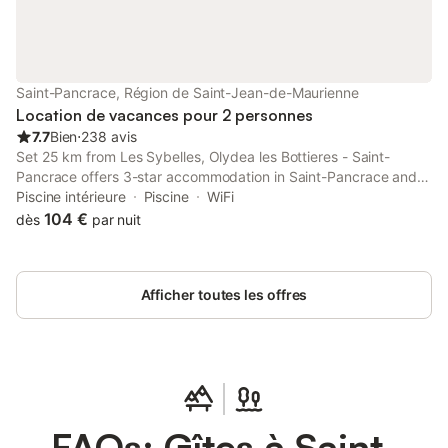
service de location de matériel de ski sur place. Un parking
privé est disponible dans un garage sur place. L'appartement
est entièrement non-fumeur et l'emplacement offre un accès
direct à des activités telles que le ski, la randonnée, le vélo, le
tennis et la pêche. Les sites des Marmottes et du Téléski des
Saint-Pancrace, Région de Saint-Jean-de-Maurienne
Cabris se trouvent à moins de 400 m, tandis que le centre-ville
Location de vacances pour 2 personnes
est à 2 km. L'unité offre une vue sur le jardin, les
7.7
Bien
⋅
238 avis
Set 25 km from Les Sybelles, Olydea les Bottieres - Saint-
Pancrace offers 3-star accommodation in Saint-Pancrace and
has an indoor pool. This property offers access to a balcony,
Piscine intérieure
Piscine
WiFi
free private parking and free WiFi.
104 €
dès
par nuit
Afficher toutes les offres
FAQs: Gîtes à Saint-