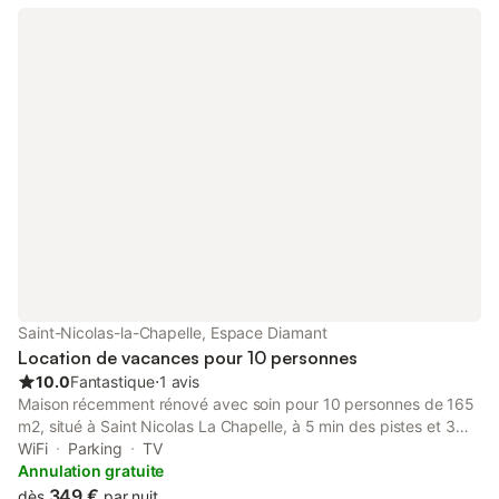
Saint-Nicolas-la-Chapelle, Espace Diamant
Location de vacances pour 10 personnes
10.0
Fantastique
⋅
1 avis
Maison récemment rénové avec soin pour 10 personnes de 165
m2, situé à Saint Nicolas La Chapelle, à 5 min des pistes et 3
min du lac en voiture. Exterieur: Parking pour plusieurs voitures.
WiFi
Parking
TV
Grand jardin paysage avec barbecue, brasero, très grande
Annulation gratuite
table avec chaises, trampoline, tyrolienne, toboggan,
349 €
dès
par nuit