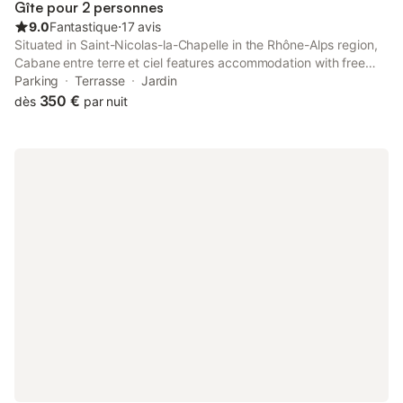
Gîte pour 2 personnes
9.0
Fantastique
⋅
17 avis
Situated in Saint-Nicolas-la-Chapelle in the Rhône-Alps region,
Cabane entre terre et ciel features accommodation with free
private parking. There is a private bathroom with shower in
Parking
Terrasse
Jardin
every unit, along with free toiletries, a hairdryer and slippers.
350 €
dès
par nuit