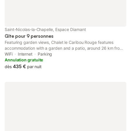
chambre 3 au niveau inférieur offre un grand espace avec 1 lit
superposé, 1 lit double et un grand placard. d’une mezzanine
chaleureuse idéale pour lire, jouer ou se détendre, de 2 salles de
bain parfaitement équipées d’un séjour lumineux avec de
grandes baies vitrées pour profiter de la nature depuis le
Saint-Nicolas-la-Chapelle, Espace Diamant
canapé. et surtout… d’une cheminée pour des soirées
Gîte pour 9 personnes
cocooning après le s
Featuring garden views, Chalet le Caribou Rouge features
accommodation with a garden and a patio, around 26 km from
Halle Olympique d'Albertville. This property offers access to a
WiFi
Internet
Parking
terrace, free private parking and free WiFi.
Annulation gratuite
435 €
dès
par nuit