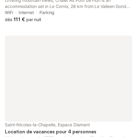
Offering mountain views, Chalet Au Pont de Flon is an
accommodation set in Le Cornix, 28 km from Le Valleen Gondola
and 45 km from Palais de l Ile. This property offers access to a
WiFi
Internet
Parking
terrace, free private parking and free WiFi.
111 €
dès
par nuit
Saint-Nicolas-la-Chapelle, Espace Diamant
Location de vacances pour 4 personnes