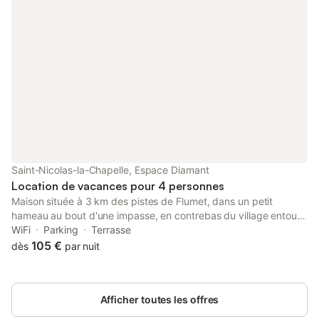
Saint-Nicolas-la-Chapelle, Espace Diamant
Location de vacances pour 4 personnes
Maison située à 3 km des pistes de Flumet, dans un petit
hameau au bout d'une impasse, en contrebas du village entouré
de prairies et de forêts. Studio en duplex, au cachet
WiFi
Parking
Terrasse
montagnard, avec un agencement optimisé. Bel espace
105 €
dès
par nuit
extérieur aménagé avec une vue panoramique sur le vallon.
Commerces et services à Flumet ou Praz sur Arly (ouverts toute
l'année) à 7 km. Studio dans la maison des propriétaires, réparti
Afficher toutes les offres
sur 2 niveaux avec un accès par un escalier extérieur depuis le
parking, comprenant au rez-de-chaussée : un séjour-cuisine