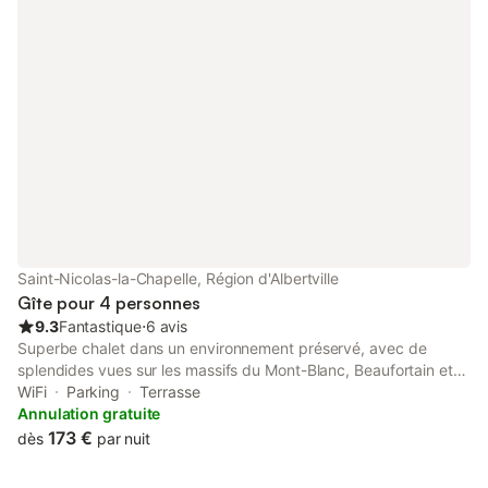
Saint-Nicolas-la-Chapelle, Région d'Albertville
Gîte pour 4 personnes
9.3
Fantastique
⋅
6 avis
Superbe chalet dans un environnement préservé, avec de
splendides vues sur les massifs du Mont-Blanc, Beaufortain et
Aravis. Réservation du dimanche au dimanche uniquement.
WiFi
Parking
Terrasse
Envie de calme, de sport...
Annulation gratuite
173 €
dès
par nuit