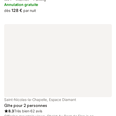
private parking.
Annulation gratuite
128 €
dès
par nuit
Saint-Nicolas-la-Chapelle, Espace Diamant
Gîte pour 2 personnes
8.3
Très bien
⋅
62 avis