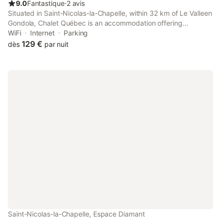
9.0
Fantastique
⋅
2 avis
des Aravis dont le célèbre GR
Situated in Saint-Nicolas-la-Chapelle, within 32 km of Le Valleen
Gondola, Chalet Québec is an accommodation offering
mountain views. This property offers access to a terrace, free
WiFi
Internet
Parking
private parking and free WiFi.
129 €
dès
par nuit
Saint-Nicolas-la-Chapelle, Espace Diamant