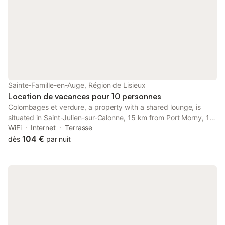
vue sur le jardin et l
Sainte-Famille-en-Auge, Région de Lisieux
Location de vacances pour 10 personnes
Colombages et verdure, a property with a shared lounge, is
situated in Saint-Julien-sur-Calonne, 15 km from Port Morny, 16
km from Casino Barrière Trouville, as well as 16 km from
WiFi
Internet
Terrasse
Promenade des Planches.
104 €
dès
par nuit