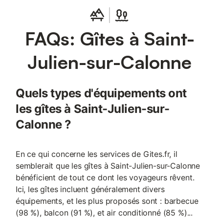
minutes de la gare de Pont l’évêque et de ses commerces à 2
heures de Paris (train ou auto) A 15 minutes de Deauville-
Trouville et la mer Aquaparc et golf à proximité, nombreuses
FAQs: Gîtes à Saint-
possibilités de randonnées et visites
Julien-sur-Calonne
Quels types d'équipements ont
les gîtes à Saint-Julien-sur-
Calonne ?
En ce qui concerne les services de Gites.fr, il
semblerait que les gîtes à Saint-Julien-sur-Calonne
bénéficient de tout ce dont les voyageurs rêvent.
Ici, les gîtes incluent généralement divers
équipements, et les plus proposés sont : barbecue
(98 %), balcon (91 %), et air conditionné (85 %)...