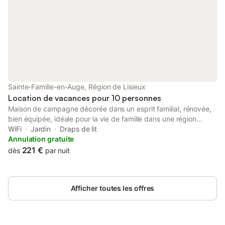
Sainte-Famille-en-Auge, Région de Lisieux
Location de vacances pour 10 personnes
Maison de campagne décorée dans un esprit familial, rénovée,
bien équipée, idéale pour la vie de famille dans une région
pleine de ressources naturelles, patrimoniales, culturelles et
WiFi
Jardin
Draps de lit
paléontologiques. Superficie totale de 200 m2 sur deux étages
Annulation gratuite
avec un grand jardin (verger, prairie) et deux terrasses : l’une
221 €
dès
par nuit
exposée plein sud et une plus abritée du soleil, côté nord.
Parfaite pour vous permettre de vous ressourcer et en
apprécier la sérénité. Quelques effets personnels sont présents,
Afficher toutes les offres
ce qui contribue à l’ambiance authentique du logement et à son
caractère unique. 5 chambres dont 4 avec lits doubles – 2 salles
de bain et 2 salles d’eau – 4 WC Connexion Wifi Draps et
serviettes fournies Maximum : 10 personnes Accès facile : A 5