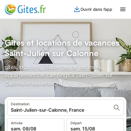
Ouvrir dans l’app
Gîtes et locations de vacances
Saint-Julien sur Calonne
gîtes, locations, résidences de vacances,
appartements et campings à Saint-Julien sur
Calonne et ses environs
Destination
Saint-Julien-sur-Calonne, France
Arrivée
Départ
sam. 08/08
sam. 15/08