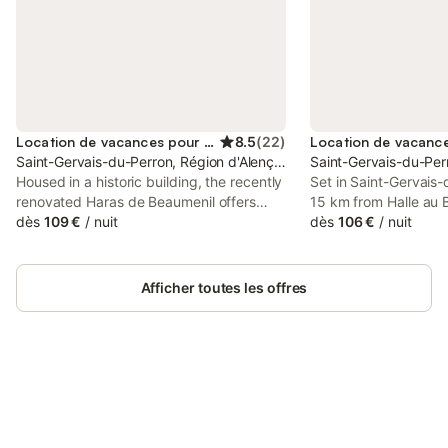
Location de vacances pour 3 personnes
8.5
(
22
)
Saint-Gervais-du-Perron, Région d'Alençon
Saint-Gervais-du-Per
Housed in a historic building, the recently
Set in Saint-Gervais
renovated Haras de Beaumenil offers
15 km from Halle au B
accommodation with a garden and free
dès
109 €
/
nuit
offers accommodatio
dès
106 €
/
nuit
WiFi. With free private parking, the
views, free WiFi and 
property is 18 km from Halle au Blé and
21 km from Haras Golf.
Afficher toutes les offres
Connectez-vous et économisez
Se connecter
jusqu'à 10% sur nos logements.