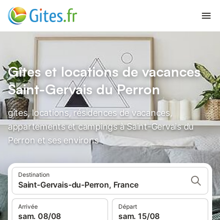
Gîtes et locations de vacances
Saint-Gervais du Perron
gîtes, locations, résidences de vacances,
appartements et campings à Saint-Gervais du
Perron et ses environs
Destination
Saint-Gervais-du-Perron, France
Arrivée
Départ
sam. 08/08
sam. 15/08