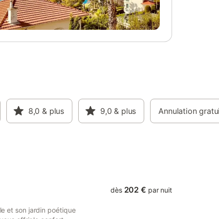
 Draps et
ille
8,0
& plus
9,0
& plus
Annulation gratu
202 €
dès
par nuit
le et son jardin poétique