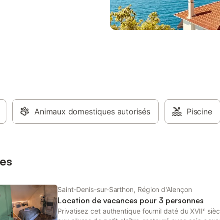
ment et du Mont Saint Michel.
jours à la Pageotière et profitez.
village, tous commerces de
serviettes inclus Emmanuel et Cam
 accessibles à pieds :
ie, boucherie, épicerie... Pour
formations contactez nous au 06
 00.
Animaux domestiques autorisés
Piscine
es
Saint-Denis-sur-Sarthon, Région d'Alençon
Location de vacances pour 3 personnes
Privatisez cet authentique fournil daté du XVIIᵉ sièc