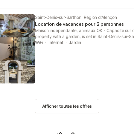
fumeurs. Vous trouverez Le Sarthon à 1,5 km, tandis
à 3,5 km de la propriété, offrant un accès aux com
environs.
Saint-Denis-sur-Sarthon, Région d'Alençon
Location de vacances pour 2 personnes
Maison indépendante, animaux OK - Capacité sur 
property with a garden, is set in Saint-Denis-sur-S
Normandie-Maine Natural Regional Park, 19 km fr
WiFi
Internet
Jardin
as well as 37 km from...
Afficher toutes les offres