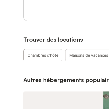
Se connecter ou s'inscrire
débarque
Dans le 
proximité
boulanger
plus d'in
38 66 59
Trouver des locations
Chambres d’hôte
Maisons de vacances
Autres hébergements populair