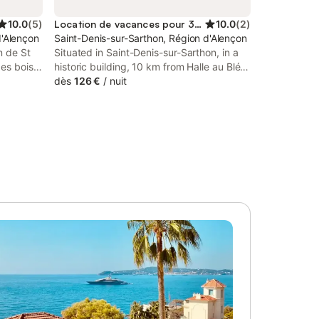
10.0
(
5
)
Location de vacances pour 3 personnes
10.0
(
2
)
d'Alençon
Saint-Denis-sur-Sarthon, Région d'Alençon
n de St
Situated in Saint-Denis-sur-Sarthon, in a
es bois.
historic building, 10 km from Halle au Blé,
Fournil XVIIe & Spa privatifs - La Nuit d
dès
126 €
/
nuit
ouvrir
Étang is a recently renovated holiday
Longère
home with a garden and barbecue
n / salle
facilities.
salle de
res: - 1
x200 - 1
 1 salle
 Vous
c sa
. Une
 attend. -
salon et
WIFI -
une
dre en
lques