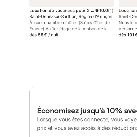
Location de vacances pour 2 personnes
10.0
(
1
)
Saint-Denis-sur-Sarthon, Région d'Alençon
Saint-Den
À louer chambre d'hôtes (3 épis Gîtes de
Nous louo
France) Au 1er étage de la maison de la
personne
propriétaire, avec une jolie vue sur le
dès
58 €
/
nuit
cœur de 
dès
191 
jardin. Les draps et les serviettes sont
château d
fournis. Un petit frigidaire et un micro-
gîte a é
ondes sont à disposition sur le pallier. TV
écuries 
dans la chambre (un lit supplémentaire est
un lit do
possible) Dans un site très calme, proche
simple) e
des Alpes Mancelles et d'Alençon.
salles d
WC sépar
lave vais
Barbecue
intérieur
Ressource
de l’exté
Économisez jusqu’à 10% av
l’étang, 
Lorsque vous êtes connecté, vous voyez
qui adore
de nombre
prix et vous avez accès à des réduction
bagnol de