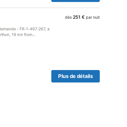
 que le centre-ville se situe
modités locales et aux
251 €
dès
par nuit
demande - FR-1-497-267, a
arthon, 19 km from
om Château de Carrouges,
Plus de détails