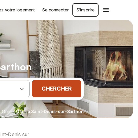
ez votre logement
Se connecter
S'inscrire
Sarthon
CHERCHER
·
·
Orne
Gîtes à Saint-Denis-sur-Sarthon
int-Denis sur