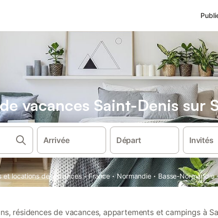
Publi
s de vacances Saint-Denis sur 
Arrivée
Départ
Invités
·
·
·
s et locations de vacances
France
Normandie
Basse-Normandie
ions, résidences de vacances, appartements et campings à Sa