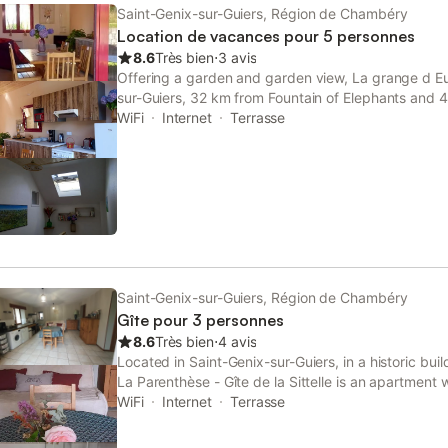
Saint-Genix-sur-Guiers, Région de Chambéry
Location de vacances pour 5 personnes
8.6
Très bien
⋅
3 avis
Offering a garden and garden view, La grange d Eu
sur-Guiers, 32 km from Fountain of Elephants and 
This property offers access to a terrace, free priva
WiFi
Internet
Terrasse
Saint-Genix-sur-Guiers, Région de Chambéry
Gîte pour 3 personnes
8.6
Très bien
⋅
4 avis
Located in Saint-Genix-sur-Guiers, in a historic bu
La Parenthèse - Gîte de la Sittelle is an apartmen
facilities.
WiFi
Internet
Terrasse