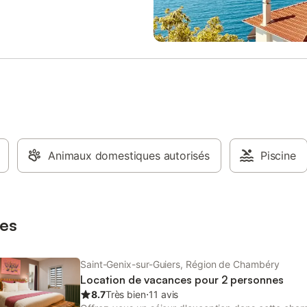
ance chic et bohême, elle saura
en fonction de l'exposition au sole
ûter par son originalité. A l’abri
halte gourmande à Saint-Genix, c
s, vous pourrez laisser votre
du gâteau aux délicieuses pralin
’évader dans un voyage immobile
! A la confluence du Rhône et du 
rofitant de la piscine commune
région à découvrir entre sites his
priété.
châteaux et petit patrimoine rural
Repaire de Mandrin. Une destinat
propice au ressourcement et à la
entre lac et montagne. Via Rhôna
cyclos à 3 km, parc d'attractions 
12 km, lacs de Romagnieu à 4 km
Animaux domestiques autorisés
d'Aiguebelette à 21 km, de Palad
Piscine
km ou du Bourget du lac à 48 km
Sentiers balisés dont les réputés
GR65 St Jacques de Compostelle
autre visage de la Savoie !
es
Saint-Genix-sur-Guiers, Région de Chambéry
Location de vacances pour 2 personnes
8.7
Très bien
⋅
11 avis