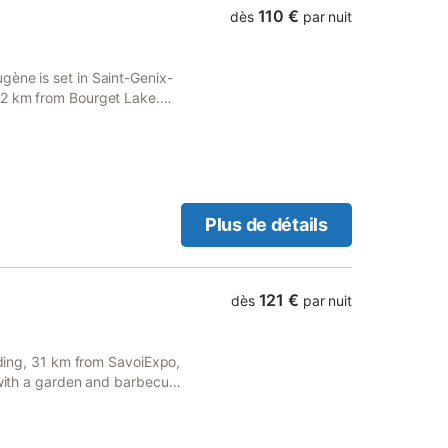
110 €
dès
par nuit
gène is set in Saint-Genix-
42 km from Bourget Lake.
te parking and free WiFi.
Plus de détails
121 €
dès
par nuit
ilding, 31 km from SavoiExpo,
t with a garden and barbecue