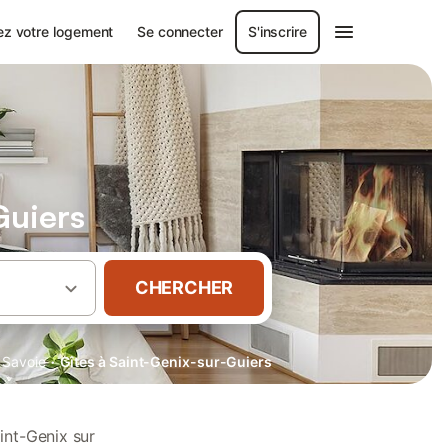
ez votre logement
Se connecter
S'inscrire
Guiers
CHERCHER
·
Savoie
Gîtes à Saint-Genix-sur-Guiers
int-Genix sur