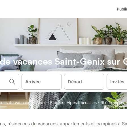
Publi
s de vacances Saint-Genix sur 
Arrivée
Départ
Invités
·
·
·
·
·
ations de vacances
Alpes
France
Alpes francaises
Rhône-Alpes
ions, résidences de vacances, appartements et campings à Sa