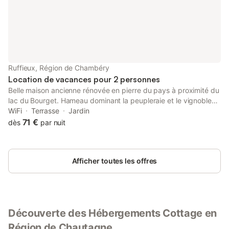
Ruffieux, Région de Chambéry
Location de vacances pour 2 personnes
Belle maison ancienne rénovée en pierre du pays à proximité du
lac du Bourget. Hameau dominant la peupleraie et le vignoble
de Chautagne. Secteur calme. Gîte agréable et bien équipé,
WiFi
Terrasse
Jardin
décoré avec soin. Orientation sud. Vue sur la montagne au delà
71 €
dès
par nuit
du jardin. Maison mitoyenne à celle du propriétaire. Rez-de-
chaussée (accès par 4 marches depuis le jardin) : studio (2 lits 1
personne 90 x 200 cm jumelables en 1 lit 2 personnes 180 x
Afficher toutes les offres
200 cm), salle d'eau (douche), WC séparé. 2 terrasses dont 1
abritée avec mobilier de jardin, terrain. Draps et linge de toilette
inclus. Lits faits à l'arrivée. Station de ski le Colombier. Thermes
Aix les Bains. Lac du Bourget à 8km. Borne de recharge
véhicule électrique 11 kW avec badge. Gîte situé dans un
Découverte des Hébergements Cottage en
charmant hameau typique sur coteau orienté sud-ouest
dominant la Chautagne labelisée "vignoble et découverte". A
Région de Chautagne