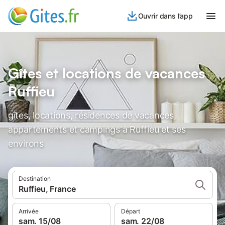
Ouvrir dans l’app
Gîtes et locations de vacances
Ruffieu
gîtes, locations, résidences de vacances,
appartements et campings à Ruffieu et ses
environs
Destination
Ruffieu, France
Arrivée
Départ
sam. 15/08
sam. 22/08