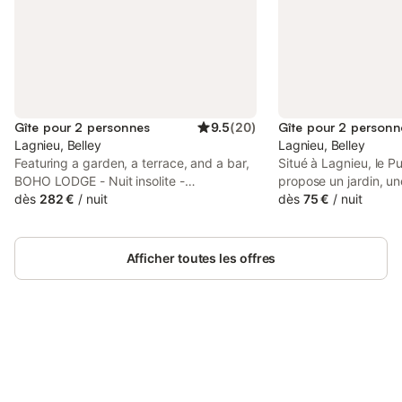
Gîte pour 2 personnes
9.5
(
20
)
Gîte pour 2 personn
Lagnieu, Belley
Lagnieu, Belley
Featuring a garden, a terrace, and a bar,
Situé à Lagnieu, le 
BOHO LODGE - Nuit insolite -
propose un jardin, un
Romantique & Spa offers accommodation
dès
282 €
/
nuit
connexion Wi-Fi grat
dès
75 €
/
nuit
in Lagnieu with free WiFi and mountain
pratiquer le vélo dan
views. This lodge features free private
séjournerez à 47 km 
parking and a 24-hour front desk. The
Vous devrez effectue
Afficher toutes les offres
lodge features a TV.
bancaire avant votre 
L'établissement vous
votre réservation po
d'informations.
Connectez-vous et économisez
Se connecter
jusqu'à 10% sur nos logements.