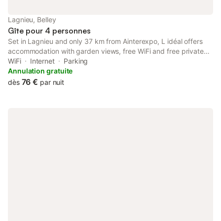
Lagnieu, Belley
Gîte pour 4 personnes
Set in Lagnieu and only 37 km from Ainterexpo, L idéal offers
accommodation with garden views, free WiFi and free private
parking. The property features quiet street views and is 44 km
WiFi
Internet
Parking
from LDLC Arena and 45 km from Part-Dieu Train Station.
Annulation gratuite
76 €
dès
par nuit