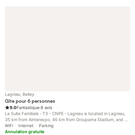
Lagnieu, Belley
Gîte pour 6 personnes
9.0
Fantastique
⋅
8 avis
La Suite Familiale - T3 - CNPE - Lagnieu is located in Lagnieu,
35 km from Ainterexpo, 46 km from Groupama Stadium, and 47
km from LDLC Arena. This property offers access to a balcony,
WiFi
Internet
Parking
free private parking and free WiFi.
Annulation gratuite