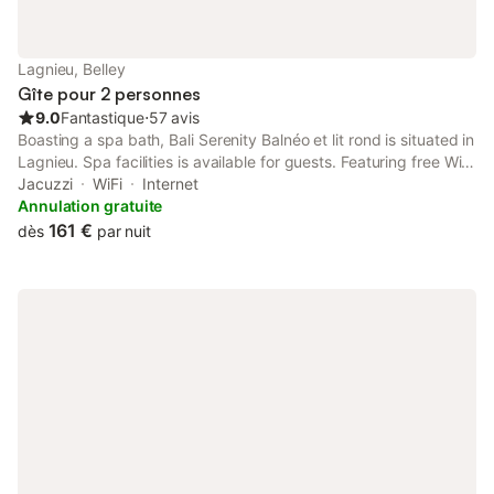
Lagnieu, Belley
Gîte pour 2 personnes
9.0
Fantastique
⋅
57 avis
Boasting a spa bath, Bali Serenity Balnéo et lit rond is situated in
Lagnieu. Spa facilities is available for guests. Featuring free WiFi
throughout the property, the non-smoking apartment has a hot
Jacuzzi
WiFi
Internet
tub.
Annulation gratuite
161 €
dès
par nuit