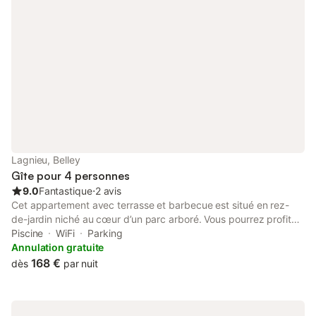
Lagnieu, Belley
Gîte pour 4 personnes
9.0
Fantastique
⋅
2 avis
Cet appartement avec terrasse et barbecue est situé en rez-
de-jardin niché au cœur d’un parc arboré. Vous pourrez profiter
d’un cadre paisible, un extérieur aménagé et bassin naturel,
Piscine
WiFi
Parking
idéal pour se détendre. Parfait pour 1 à 4 personnes, le
Annulation gratuite
logement dispose d’une cuisine entièrement équipée pour un
168 €
dès
par nuit
séjour confortable en toute autonomie. Une chambre dispose de
2 lits jumeaux réunis, avec possibilité de séparer les lits sur
demande et l'autre chambre dispose de 2 lits jumeaux séparés