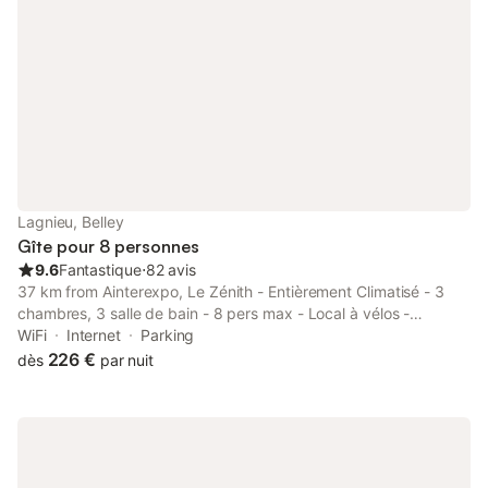
Lagnieu, Belley
Gîte pour 8 personnes
9.6
Fantastique
⋅
82 avis
37 km from Ainterexpo, Le Zénith - Entièrement Climatisé - 3
chambres, 3 salle de bain - 8 pers max - Local à vélos -
Réservation à la chambre possible is a recently renovated
WiFi
Internet
Parking
property set in Lagnieu and offers air-conditioned rooms with
226 €
dès
par nuit
free WiFi...