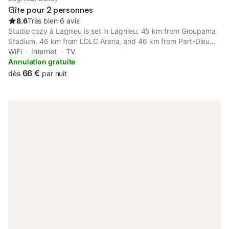
Gîte pour 2 personnes
8.6
Très bien
⋅
6 avis
Studio cozy à Lagnieu is set in Lagnieu, 45 km from Groupama
Stadium, 46 km from LDLC Arena, and 46 km from Part-Dieu
Train Station. The property is non-smoking and is situated 36
WiFi
Internet
TV
km from Ainterexpo.
Annulation gratuite
66 €
dès
par nuit