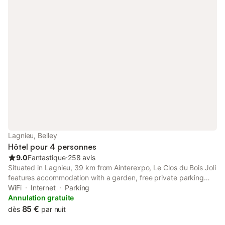
avec possibilité de les réunir sur demande. Un parking est
également mis à disposition, exclusivement réservé à la
clientèle.
Lagnieu, Belley
Hôtel pour 4 personnes
9.0
Fantastique
⋅
258 avis
Situated in Lagnieu, 39 km from Ainterexpo, Le Clos du Bois Joli
features accommodation with a garden, free private parking
and a terrace. Located around 46 km from LDLC Arena, the
WiFi
Internet
Parking
hotel with free WiFi is also 48 km away from Part-Dieu Train
Annulation gratuite
Station.
85 €
dès
par nuit