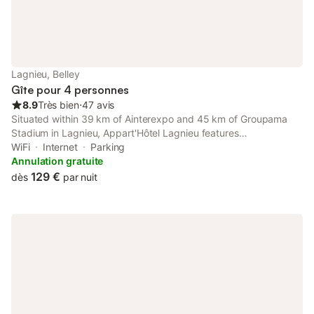
Lagnieu, Belley
Gîte pour 4 personnes
8.9
Très bien
⋅
47 avis
Situated within 39 km of Ainterexpo and 45 km of Groupama
Stadium in Lagnieu, Appart'Hôtel Lagnieu features
accommodation with seating area. Both free WiFi and parking
WiFi
Internet
Parking
on-site are accessible at the apartment free of charge.
Annulation gratuite
129 €
dès
par nuit