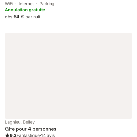
ville de Lagnieu / WIFI offers accommodation located in
WiFi
Internet
Parking
Lagnieu. The property is non-smoking and is situated 39 km
Annulation gratuite
from Ainterexpo.
64 €
dès
par nuit
Lagnieu, Belley
Gîte pour 4 personnes
9.3
Fantastique
⋅
14 avis