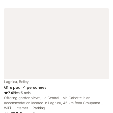
Lagnieu, Belley
Gîte pour 4 personnes
7.4
Bien
⋅
5 avis
Offering garden views, Le Central - Ma Cabotte is an
accommodation located in Lagnieu, 45 km from Groupama
Stadium and 45 km from LDLC Arena. This property offers
WiFi
Internet
Parking
access to a terrace, free private parking and free WiFi.