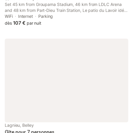
Set 45 km from Groupama Stadium, 46 km from LDLC Arena
and 48 km from Part-Dieu Train Station, Le patio du Lavoir idéal
ViaRhôna offers accommodation located in Lagnieu. This
WiFi
Internet
Parking
apartment is 50 km from Museum of Fine Arts of Lyon.
107 €
dès
par nuit
Lagnieu, Belley
Gîte pour 7 personnes