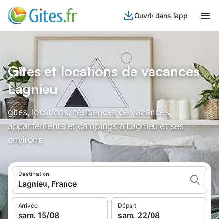
Ouvrir dans l’app
Gîtes et locations de vacances
Lagnieu
gîtes, locations, résidences de vacances,
appartements et campings à Lagnieu et ses
environs
Destination
Lagnieu, France
Arrivée
Départ
sam. 15/08
sam. 22/08