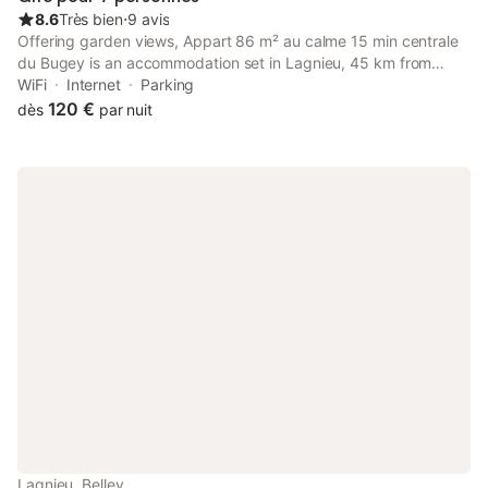
8.6
Très bien
⋅
9 avis
Offering garden views, Appart 86 m² au calme 15 min centrale
du Bugey is an accommodation set in Lagnieu, 45 km from
Groupama Stadium and 47 km from Part-Dieu Train Station.
WiFi
Internet
Parking
120 €
dès
par nuit
Lagnieu, Belley