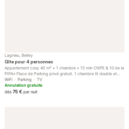
Lagnieu, Belley
Gîte pour 4 personnes
Appartement cosy 40 m² • 1 chambre • 15 min CNPE & 10 de la
PIPA• Place de Parking privé gratuit. 1 chambre lit double et
canapé convertible dans le séjour Pièce de vie lumineuse et
WiFi
Parking
TV
chaleureuse Cuisine équipée (plaque, micro-ondes, cafetière,
Annulation gratuite
vaisselle complète) Salle de bain fonctionnelle Connexion Wi-Fi
75 €
dès
par nuit
Centre ville accessible à 400m à pieds Environnement calme
Logement propre, bien entretenu et prêt à vous accueillir dans
les meilleures conditions. Arrivée possible avant et départ
retardé si demande faite 24h a l'avance et selon mes
disponibilités.