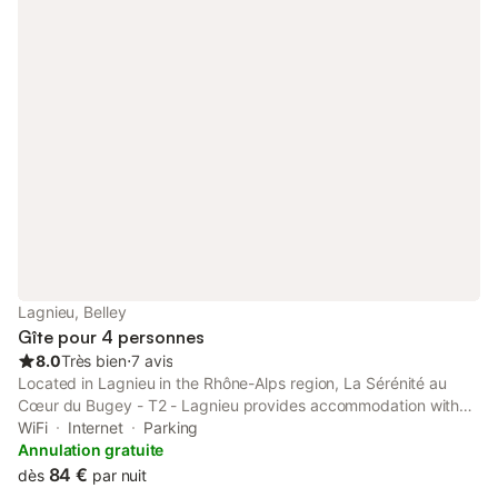
Lagnieu, Belley
Gîte pour 4 personnes
8.0
Très bien
⋅
7 avis
Located in Lagnieu in the Rhône-Alps region, La Sérénité au
Cœur du Bugey - T2 - Lagnieu provides accommodation with
free WiFi and free private parking.
WiFi
Internet
Parking
Annulation gratuite
84 €
dès
par nuit