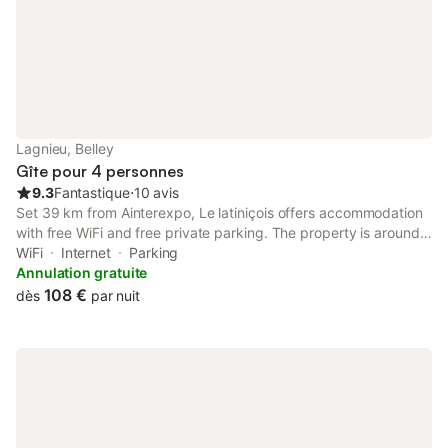
Lagnieu, Belley
Gîte pour 4 personnes
9.3
Fantastique
⋅
10 avis
Set 39 km from Ainterexpo, Le latiniçois offers accommodation
with free WiFi and free private parking. The property is around
46 km from LDLC Arena, 48 km from Part-Dieu Train Station
WiFi
Internet
Parking
and 50 km from Museum of Fine Arts of Lyon.
Annulation gratuite
108 €
dès
par nuit