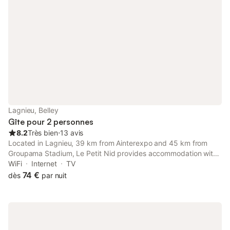
Lagnieu, Belley
Gîte pour 2 personnes
8.2
Très bien
⋅
13 avis
Located in Lagnieu, 39 km from Ainterexpo and 45 km from
Groupama Stadium, Le Petit Nid provides accommodation with
amenities such as free WiFi and a flat-screen TV.
WiFi
Internet
TV
74 €
dès
par nuit