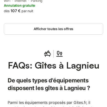
and 48 km from LDLC Arena. This apartment is 50 km from
WiFi
Internet
Parking
Part-Dieu Train Station.
Annulation gratuite
107 €
dès
par nuit
Afficher toutes les offres
FAQs: Gîtes à Lagnieu
De quels types d'équipements
disposent les gîtes à Lagnieu ?
Parmi les équipements proposés par Gites.fr, il