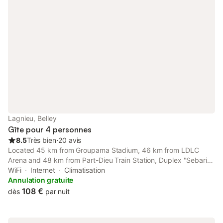
Lagnieu, Belley
Gîte pour 4 personnes
8.5
Très bien
⋅
20 avis
Located 45 km from Groupama Stadium, 46 km from LDLC
Arena and 48 km from Part-Dieu Train Station, Duplex "Sebari
"centre ville parking clim proche CNPE provides
WiFi
Internet
Climatisation
accommodation situated in Lagnieu.
Annulation gratuite
108 €
dès
par nuit