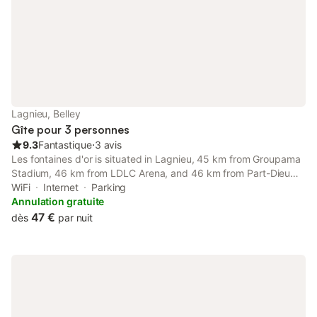
Lagnieu, Belley
Gîte pour 3 personnes
9.3
Fantastique
⋅
3 avis
Les fontaines d'or is situated in Lagnieu, 45 km from Groupama
Stadium, 46 km from LDLC Arena, and 46 km from Part-Dieu
Train Station. The guest house, housed in a building dating from
WiFi
Internet
Parking
19th century, is 46 km from the Eurexpo Lyon.
Annulation gratuite
47 €
dès
par nuit