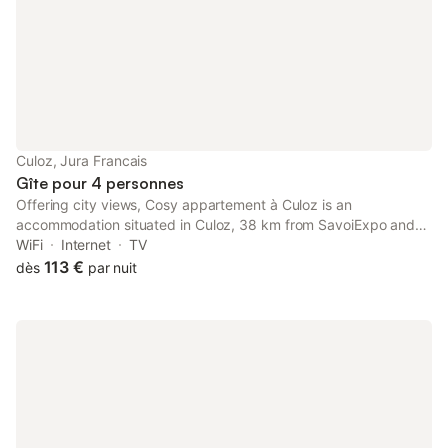
Culoz, Jura Francais
Gîte pour 4 personnes
Offering city views, Cosy appartement à Culoz is an
accommodation situated in Culoz, 38 km from SavoiExpo and
40 km from Fountain of Elephants. Featuring mountain and
WiFi
Internet
TV
garden views, this apartment also provides guests with free
113 €
dès
par nuit
WiFi.