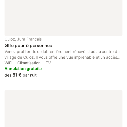
bouteille
Culoz, Jura Francais
Gîte pour 6 personnes
Venez profiter de ce loft entièrement rénové situé au centre du
village de Culoz. Il vous offre une vue imprenable et un accès
privilégié au Grand Colombier, ce qui est idéal pour les amateurs
WiFi
Climatisation
TV
de vélos souhaitant défier les routes du Bugey. Le lac du
Annulation gratuite
Bourget est accessible en moins de 15 minutes en voiture. Le
81 €
dès
par nuit
charme rustique de ce lieu, sa tranquillité et sa modernité vous
permettront de passer un agréable séjour.