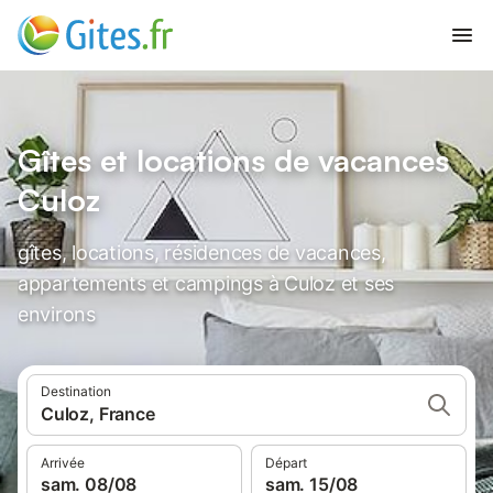
Gîtes et locations de vacances
Culoz
gîtes, locations, résidences de vacances,
appartements et campings à Culoz et ses
environs
Destination
Culoz, France
Arrivée
Départ
sam. 08/08
sam. 15/08