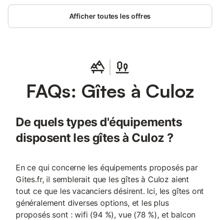
Genève. Cet appartement comporte : Au rdc, une entrée avec
Afficher toutes les offres
espece pour deux roues, un wc. Au 1er etage : une cuisine
équipée, avec plaques de cuisson, micro onde, cafetière,
bouilloire, réfrigérateur, ouverte sur le salon. Salon équipé d'un
BZ, d'une grande tv. Au 2ème étage : une grande chambre, un
dressing, une salle de bain avec douche, vasque et toilette. Le
linge de lit ainsi que les serviettes de toilette sont
gracieusement fournis. 2 petits balcons au 2ème étage. Vous
FAQs: Gîtes à Culoz
pourrez faire de belles balades au Colombier, visiter Chanaz, Aix
les Bains, Chambéry, Annecy ou Genève. En été, vous avez le
choix avec tous les petits lacs alentours.
De quels types d'équipements
disposent les gîtes à Culoz ?
En ce qui concerne les équipements proposés par
Gites.fr, il semblerait que les gîtes à Culoz aient
tout ce que les vacanciers désirent. Ici, les gîtes ont
généralement diverses options, et les plus
proposés sont : wifi (94 %), vue (78 %), et balcon