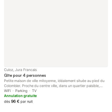
Culoz, Jura Francais
Gîte pour 4 personnes
Petite maison de ville mitoyenne, idéalement située au pied du
Colombier. Proche du centre ville, dans un quartier paisible,
vous pourrez ranger vos deux roues à l'abri. Boulangerie à 30m,
WiFi
Parking
TV
pharmacie, restaurants, pizzeria, kebab à 5 mn à pieds. Deux
Annulation gratuite
supermarchés à proximité. Possibilité de s'y rendre à pieds.
96 €
dès
par nuit
Culoz, village central, à 10 mn du lac du Bourget et de Chanaz,
30 mn d’Aix les Bains, 50mn de Chambéry, 1h d’Annecy et de