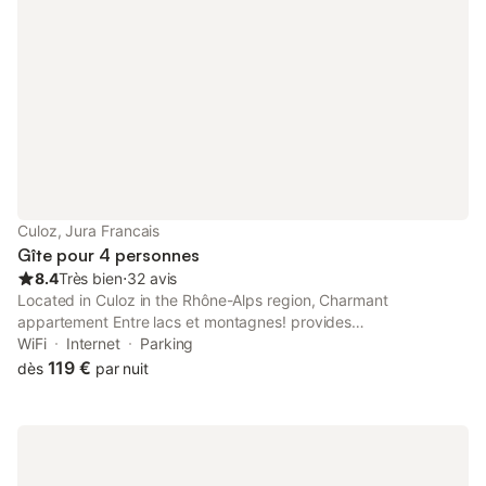
Culoz, Jura Francais
Gîte pour 4 personnes
8.4
Très bien
⋅
32 avis
Located in Culoz in the Rhône-Alps region, Charmant
appartement Entre lacs et montagnes! provides
accommodation with free WiFi and free private parking. The air-
WiFi
Internet
Parking
conditioned accommodation is 22 km from Bourget Lake.
119 €
dès
par nuit