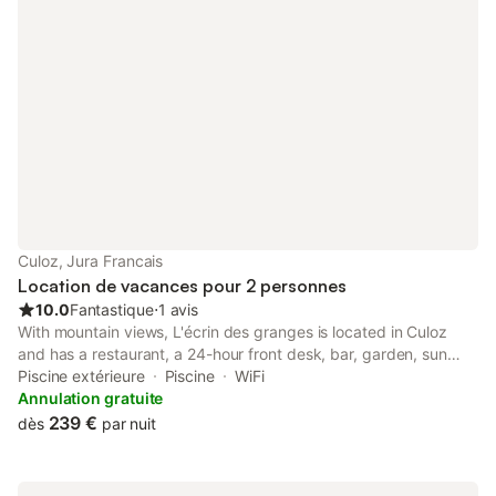
Culoz, Jura Francais
Location de vacances pour 2 personnes
10.0
Fantastique
⋅
1 avis
With mountain views, L'écrin des granges is located in Culoz
and has a restaurant, a 24-hour front desk, bar, garden, sun
terrace and year-round outdoor pool. Private parking is
Piscine extérieure
Piscine
WiFi
available on site at this recently renovated property.
Annulation gratuite
239 €
dès
par nuit