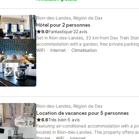
Rion-des-Landes, Région de Dax
Hôtel pour 2 personnes
9.0
Fantastique
⋅
22 avis
Set in Rion-des-Landes, 33 km from Dax Train Stati
accommodation with a garden, free private parking,
Each accommodation at the 3-star hotel has garden
WiFi
Internet
Climatisation
room includes a terrace.
Rion-des-Landes, Région de Dax
Location de vacances pour 5 personnes
8.6
Très bien
⋅
5 avis
Featuring air-conditioned accommodation with a priva
located in Rion-des-Landes. This property offers ac
private parking and free WiFi.
Piscine
WiFi
Internet