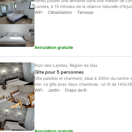
Venez passer une semaine dans une maison de c
Landes, à 15 minutes de la réserve naturelle d'Arj
plages. Au programme : détente, promenades à pie
WiFi
Climatisation
Terrasse
ancienne grange Landaise entièrement rénovée, par
calme sous les chênes et les pins. Vous croiserez
à l'entrée du terrain, ils sont curieux mais ne viend
Annulation gratuite
Rion-des-Landes, Région de Dax
Gîte pour 5 personnes
Gîte paisible et charmant, situé à 300m du centre-v
min. Le gîte avec deux chambres : un lit de 140x190
90x190 cm. La cuisine est entièrement équipée (lav
WiFi
Jardin
Draps de lit
salon comprend une télévision, le wifi et un canapé 
bains dispose d'une douche à l'italienne, de toilette
pourrez profiter d'une terrasse couverte avec planc
disposition et d'un parc clôturé.
Annulation gratuite