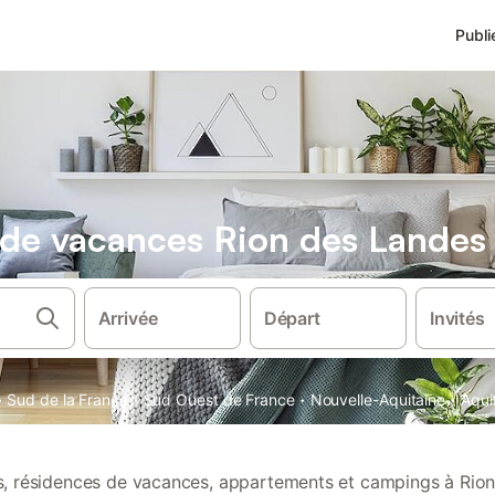
Publi
s de vacances Rion des Landes
Arrivée
Départ
Invités
·
·
·
·
Sud de la France
Sud Ouest de France
Nouvelle-Aquitaine
Aqui
ns, résidences de vacances, appartements et campings à Rio