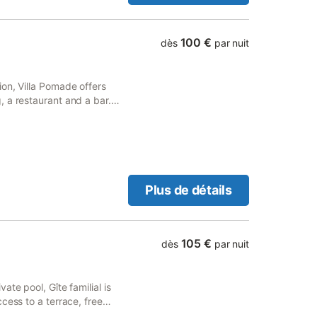
100 €
dès
par nuit
on, Villa Pomade offers
 a restaurant and a bar.
 views and free WiFi. Every
Plus de détails
105 €
dès
par nuit
te pool, Gîte familial is
cess to a terrace, free