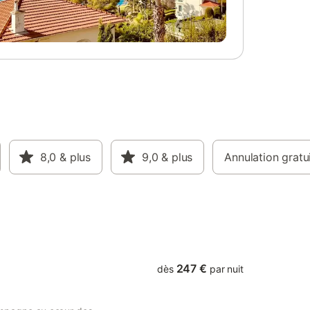
8,0
& plus
9,0
& plus
Annulation gratu
247 €
dès
par nuit