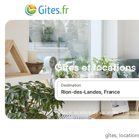
Gîtes et location
Destination
·
Gîtes et locations de vacances
France
gîtes, locatio