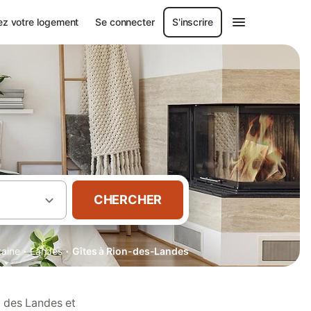
ez votre logement
Se connecter
S'inscrire
CHERCHER
·
·
taine
Landes
Gîtes à Rion-des-Landes
n des Landes et