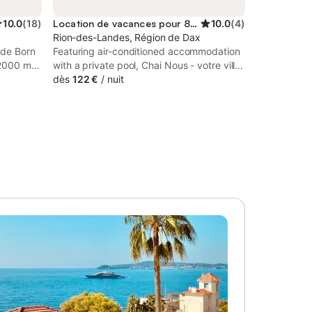
10.0
(
18
)
Location de vacances pour 8 personnes
10.0
(
4
)
Rion-des-Landes, Région de Dax
 de Born
Featuring air-conditioned accommodation
 12000 m2
with a private pool, Chai Nous - votre villa
vée et
au cœur des Landes - classée 4 étoiles is
dès
122 €
/
nuit
se . Elle
located in Rion-des-Landes. This property
m sur 5 ,
offers access to a terrace, free private
st haut
parking and free WiFi.
oit 1,
 lac et la
rouve à
les
te
 ha
 la
 la
estre ou
de 27km
orisée et
lles