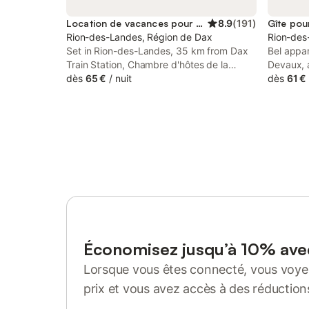
Location de vacances pour 2 personnes
8.9
(
191
)
Gîte pou
Rion-des-Landes, Région de Dax
Rion-des
Set in Rion-des-Landes, 35 km from Dax
Bel appa
Train Station, Chambre d'hôtes de la
Devaux, 
tuilerie has a garden, parking on-site and
dès
65 €
/
nuit
outdoor 
dès
61 €
rooms with free WiFi access. With garden
located 
views, this accommodation offers a
Dax Trai
terrace.
Marsan Tr
from Sain
Économisez jusqu’à 10% av
Lorsque vous êtes connecté, vous voyez
prix et vous avez accès à des réduction