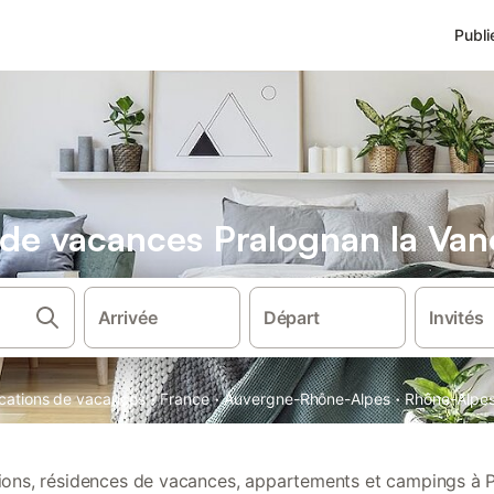
Publi
s de vacances Pralognan la Van
Arrivée
Départ
Invités
·
·
·
ocations de vacances
France
Auvergne-Rhône-Alpes
Rhône-Alpe
tions, résidences de vacances, appartements et campings à 