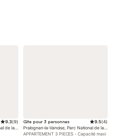
9.3
(
9
)
Gîte pour 3 personnes
9.5
(
4
)
al de la Vanoise
Pralognan-la-Vanoise, Parc National de la Vanoise
APPARTEMENT 3 PIECES - Capacité maxi