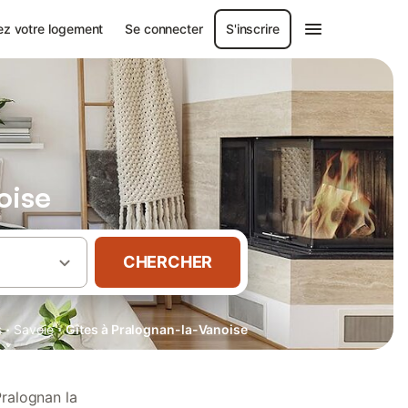
ez votre logement
Se connecter
S'inscrire
oise
CHERCHER
·
·
s
Savoie
Gîtes à Pralognan-la-Vanoise
Pralognan la