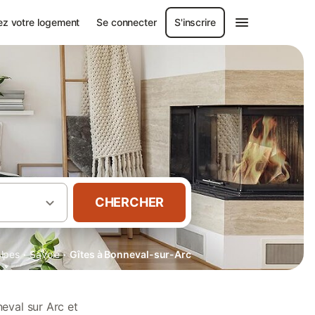
ez votre logement
Se connecter
S'inscrire
CHERCHER
·
·
lpes
Savoie
Gîtes à Bonneval-sur-Arc
eval sur Arc et