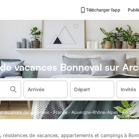
Télécharger l’app
Publi
s de vacances Bonneval sur Arc
Arrivée
Départ
Invités
·
·
·
 et locations de vacances
France
Auvergne-Rhône-Alpes
Rhône-A
ns, résidences de vacances, appartements et campings à Bonn