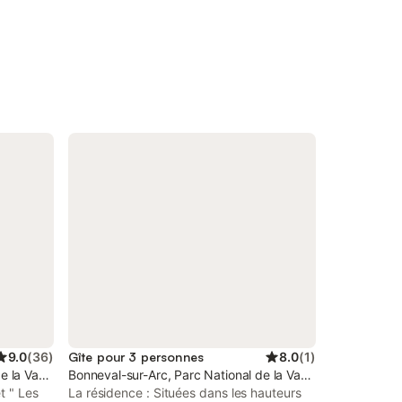
9.0
(
36
)
Gîte pour 3 personnes
8.0
(
1
)
e la Vanoise
Bonneval-sur-Arc, Parc National de la Vanoise
t " Les
La résidence : Situées dans les hauteurs