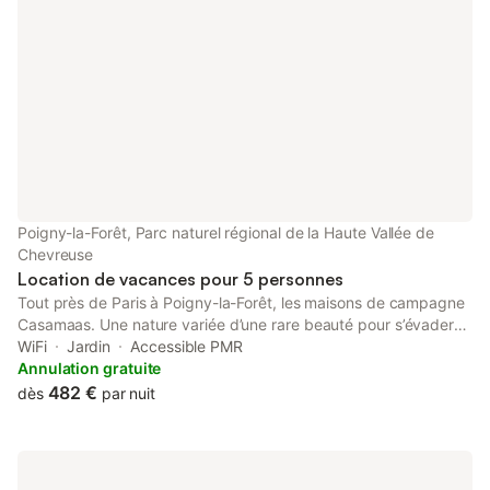
Poigny-la-Forêt, Parc naturel régional de la Haute Vallée de
Chevreuse
Location de vacances pour 5 personnes
Tout près de Paris à Poigny-la-Forêt, les maisons de campagne
Casamaas. Une nature variée d’une rare beauté pour s’évader
en se retirant dans l’une des « Casas » CASA MAX Maison avec
WiFi
Jardin
Accessible PMR
jardin 2 suites indépendantes. 155 m2 1 à 4 pers ou 4 pers & 2
Annulation gratuite
jeunes enfants Une longère blanche au milieu des plaines de
482 €
dès
par nuit
chevaux. Idéale pour rassembler ses proches, c’est grande
maison de famille ou d’amis avec cheminée cathédrale et cuisine
ouverte. Deux suites originales et indépendantes… un style
unique. Jardin fermé d'une barrière en bois, parking privé, tout