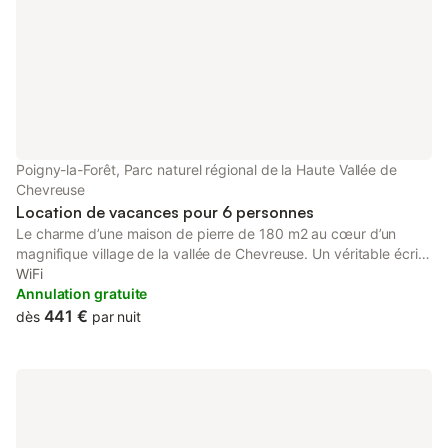
Poigny-la-Forêt, Parc naturel régional de la Haute Vallée de
Chevreuse
Location de vacances pour 6 personnes
Le charme d’une maison de pierre de 180 m2 au cœur d’un
magnifique village de la vallée de Chevreuse. Un véritable écrin
de verdure et tout le confort qu’apporte cette belle restauration,
WiFi
vous permettra d’allier repos sur la terrasse, balades en forêt
Annulation gratuite
domaniale à pied ou en vélo et la découverte des magnifiques
441 €
dès
par nuit
villages du secteur. La proximité de Versailles et Paris
complètera selon vos envies votre séjour.