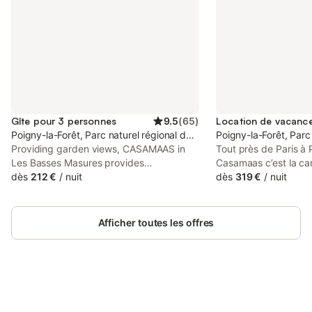
Gîte pour 3 personnes
9.5
(
65
)
Poigny-la-Forêt, Parc naturel régional de la Haute Vallée de Chevre
Poigny-la-Forêt, Parc
Providing garden views, CASAMAAS in
Tout près de Paris à 
Les Basses Masures provides
Casamaas c’est la ca
accommodation, a garden, a terrace and
dès
212 €
/
nuit
Une nature variée d’
dès
319 €
/
nuit
barbecue facilities. Some units also have
s’évader en se retiran
a kitchen equipped with a fridge, a
Casas ». CASA TERR
dishwasher, and an oven. Cycling can be
les bois 1ch. 1sdb. 3
Afficher toutes les offres
enjoyed nearby.
complète 2 pers et 1 
maison dans les bois 
avons tous au moins 
maison isolée, indép
et connectée, à l'om
Connectez-vous et économisez
chênes centenaires..
Se connecter