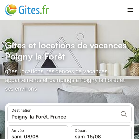
Gîtes et locations de vacances
Poigny la Forêt
gîtes, locations, résidences de vacances,
appartements et campings à Poigny la Forêt et
ses environs
Destination
Poigny-la-Forêt, France
Arrivée
Départ
sam. 08/08
sam. 15/08