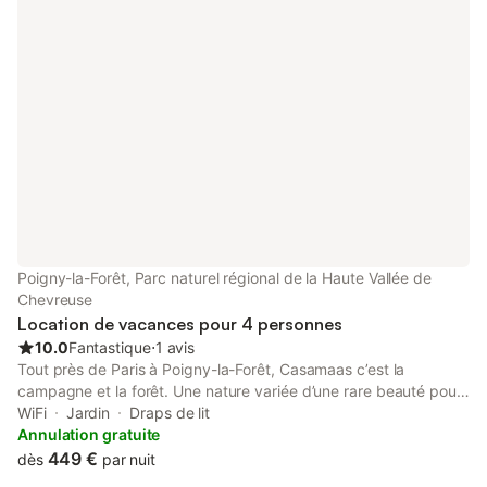
le confort d'une maison moderne au milieu de la nature. La
Grande Casa et la Grange nos espaces communs sont à votre
disposition pour les apéritifs et la table d'hôte le weekend. Les
maisons de campagne CASAMAAS à 40 min de Paris
Poigny-la-Forêt, Parc naturel régional de la Haute Vallée de
Chevreuse
Location de vacances pour 4 personnes
10.0
Fantastique
⋅
1 avis
Tout près de Paris à Poigny-la-Forêt, Casamaas c’est la
campagne et la forêt. Une nature variée d’une rare beauté pour
s’évader en se retirant dans l’une des « Casas » C A S A P I E R
WiFi
Jardin
Draps de lit
R E S Maison en vieilles pierres 2ch. 2sdb. 105 m2 1 à 4 pers ou
Annulation gratuite
2 pers & 2-3 enfants Véritable maison campagne en vieilles
449 €
dès
par nuit
pierres au milieu des plaines de chevaux avec vue plongeante