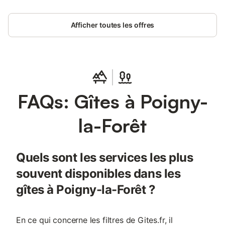
sur la forêt ! Une maison de charme familiale ou d’amis avec une
grande cheminée… Deux chambres, deux salles de bain, une
Afficher toutes les offres
grande cuisine ouverte sur le salon et tout l’équipement
moderne. Des vieilles poutres qui ornent les murs, une grande
terrasse, la forêt à quelques minutes à pieds, en vélo ou à
cheval. La Grande Casa et la Grange nos espaces communs
sont à votre disposition pour les apéritifs et la table d'hôte le
weekend. Les maisons de campagne CASAMAAS à 40 min de
Paris
FAQs: Gîtes à Poigny-
la-Forêt
Quels sont les services les plus
souvent disponibles dans les
gîtes à Poigny-la-Forêt ?
En ce qui concerne les filtres de Gites.fr, il