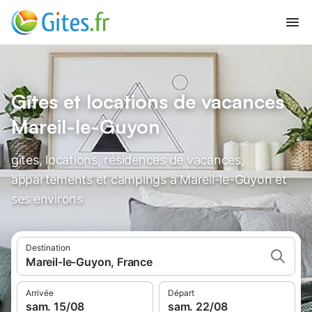
Gîtes et locations de vacances
Mareil-le-Guyon
gîtes, locations, résidences de vacances,
appartements et campings à Mareil-le-Guyon et
ses environs
Destination
Mareil-le-Guyon, France
Arrivée
Départ
sam. 15/08
sam. 22/08