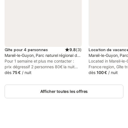
Gîte pour 4 personnes
9.8
(
3
)
Mareil-le-Guyon, Parc naturel régional de la Haute Vallée de Chevr
Mareil-le-Guyon, Parc
Pour 1 semaine et plus me contacter :
Located in Mareil-le-
prix dégressif 2 personnes 80€ la nuit
France region, Gîte t
Jacques et Annie seront heureux de vous
dès
75 €
/
nuit
terrasse privée et WIF
dès
100 €
/
nuit
accueillir dans leur gîte de 37 m² plus
- FR-1-527-91 has a t
terrasse. À 3 km de Montfort-l'Amaury,
holiday home is 23 k
entre Versailles et Rambouillet, et à 40
Versailles.
Afficher toutes les offres
km de Paris. Il se compose d'une
chambre avec un lit de 140, un salon
avec canapé-lit, une cuisine, et salle de
bain. Pour une arrivée tardive nous
prévenir.
Connectez-vous et économisez
Se connecter