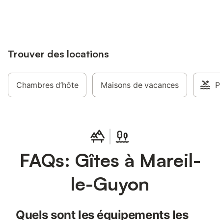
jusqu'à 10% sur nos logements.
Trouver des locations
Chambres d’hôte
Maisons de vacances
P
FAQs: Gîtes à Mareil-
le-Guyon
Quels sont les équipements les