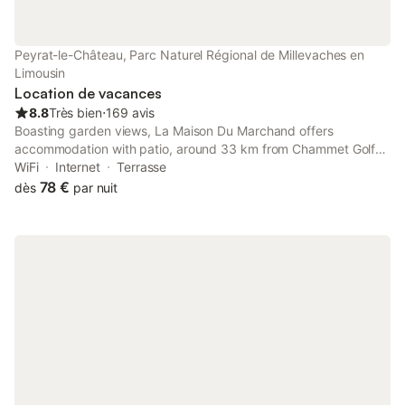
séjour à régler sur place. - Numéro de téléphone: 05 55 35 60
81 Taxes et frais supplémentaires - Montant de la caution:
270,00 € - Montant de la caution du ménage: 80,00 € - Moyen
Peyrat-le-Château, Parc Naturel Régional de Millevaches en
de paiement de la caution: Carte de crédit, Chèque, espèces -
Limousin
Taxe de séjour: 0,47 € par adulte par jour - Éc
Location de vacances
8.8
Très bien
⋅
169 avis
Boasting garden views, La Maison Du Marchand offers
accommodation with patio, around 33 km from Chammet Golf
Course. This property offers access to a terrace and free
WiFi
Internet
Terrasse
private parking.
78 €
dès
par nuit