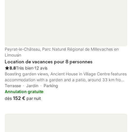
Peyrat-le-Château, Parc Naturel Régional de Millevaches en
Limousin
Location de vacances pour 8 personnes
8.8
Très bien
⋅
12 avis
Boasting garden views, Ancient House in Village Centre features
accommodation with a garden and a patio, around 33 km from
Chammet Golf Course. The property has quiet street views and
Terrasse
Jardin
Parking
is 48 km from Limoges Town Hall and 49 km from Limoges High
Annulation gratuite
Court.
152 €
dès
par nuit