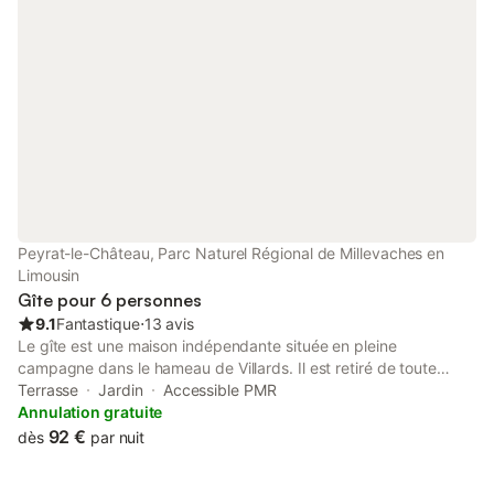
Peyrat-le-Château, Parc Naturel Régional de Millevaches en
Limousin
Gîte pour 6 personnes
9.1
Fantastique
⋅
13 avis
Le gîte est une maison indépendante située en pleine
campagne dans le hameau de Villards. Il est retiré de toute
circulation routière et procure un silence total. Il a été
Terrasse
Jardin
Accessible PMR
entièrement rénové en conjuguant le modernisme du confort et
Annulation gratuite
la tradition des fermes limousines : pierres apparentes et
92 €
dès
par nuit
poutres en chêne. Le rez-de-chaussée et l'étage ont été
entièrement aménagés. Le gîte comporte une terrasse en