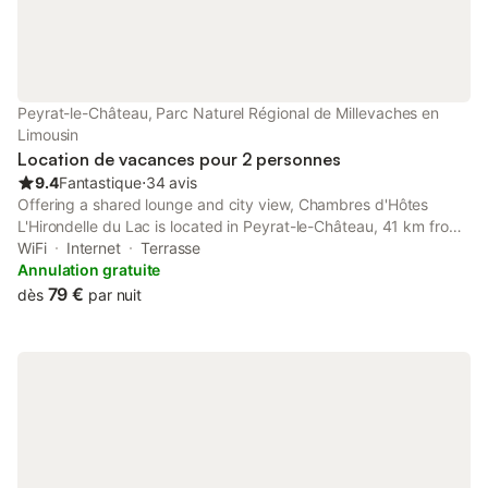
Peyrat-le-Château, Parc Naturel Régional de Millevaches en
Limousin
Location de vacances pour 2 personnes
9.4
Fantastique
⋅
34 avis
Offering a shared lounge and city view, Chambres d'Hôtes
L'Hirondelle du Lac is located in Peyrat-le-Château, 41 km from
Porcelaine Golf Course and 48 km from Limoges Town Hall.
WiFi
Internet
Terrasse
Annulation gratuite
79 €
dès
par nuit