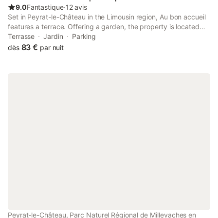
9.0
Fantastique
⋅
12 avis
Set in Peyrat-le-Château in the Limousin region, Au bon accueil
features a terrace. Offering a garden, the property is located
within 43 km of Porcelaine Golf Course. The property is non-
Terrasse
Jardin
Parking
smoking and is located 35 km from Chammet Golf Course.
83 €
dès
par nuit
Peyrat-le-Château, Parc Naturel Régional de Millevaches en