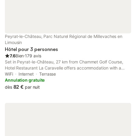
Peyrat-le-Château, Parc Naturel Régional de Millevaches en
Limousin
Hôtel pour 3 personnes
7.6
Bien
⋅
179 avis
Set in Peyrat-le-Château, 27 km from Chammet Golf Course,
Hotel Restaurant La Caravelle offers accommodation with a
garden, free private parking, a shared lounge and a terrace.
WiFi
Internet
Terrasse
Annulation gratuite
82 €
dès
par nuit