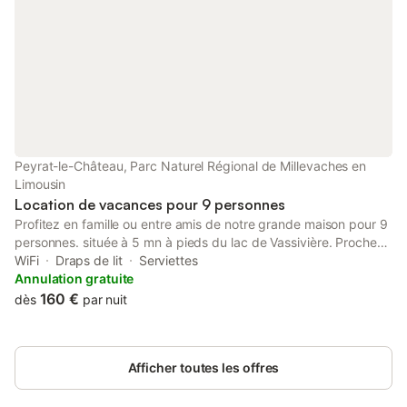
Peyrat-le-Château, Parc Naturel Régional de Millevaches en
Limousin
Location de vacances pour 9 personnes
Profitez en famille ou entre amis de notre grande maison pour 9
personnes. située à 5 mn à pieds du lac de Vassivière. Proche
de la plage d'Auphelle où vous trouverez, restaurants, paillotte
WiFi
Draps de lit
Serviettes
sur la plage, location de vélo, pédalo, kayak, activités
Annulation gratuite
nautiques, balade en bateau et sentiers de randonnées tout au
160 €
dès
par nuit
tour du lac à pieds ou à vélo,
Afficher toutes les offres