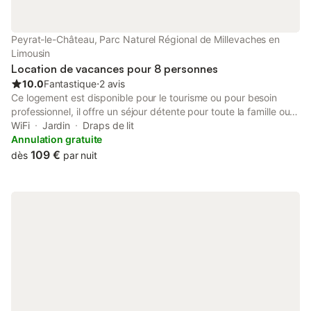
Peyrat-le-Château, Parc Naturel Régional de Millevaches en
Limousin
Location de vacances pour 8 personnes
10.0
Fantastique
⋅
2 avis
Ce logement est disponible pour le tourisme ou pour besoin
professionnel, il offre un séjour détente pour toute la famille ou
entre amis. Commerces à proximité (à pied). Au calme dans un
WiFi
Jardin
Draps de lit
charmant village du Plateau Naturel Régional de Millevaches.
Annulation gratuite
Capacité de couchage 8 personnes (+ canapé convertible)
109 €
dès
par nuit
Grand garage privé et cour avec petit jardin sur l'arrière de la
maison. Nombreuses activités : Pêche, plage, activités
nautiques, randonnées pédestres ou cyclistes...et bien d'autres
encore