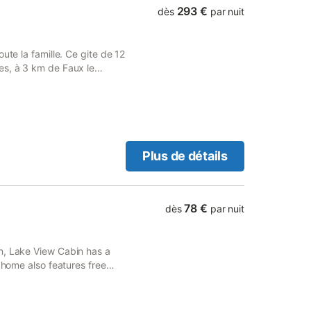
293 €
dès
par nuit
ute la famille. Ce gite de 12
es, à 3 km de Faux le
du Lac de Vassiviere, est
s de bain, un salon avec TV
. Les chambres disposent
 la Creuse et profitez de
 pêche, visite culturelle
 abriter les vélos, quads,
Plus de détails
78 €
dès
par nuit
n, Lake View Cabin has a
 home also features free
km from Chammet Golf