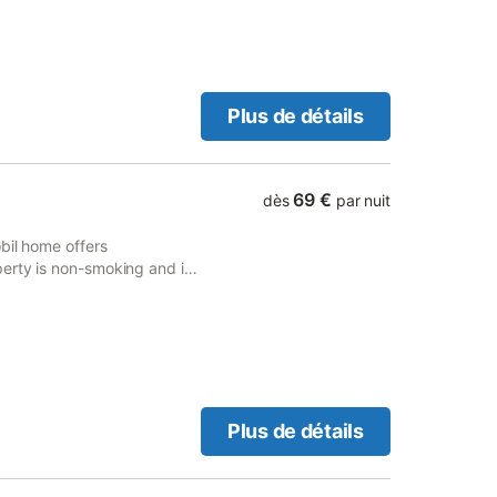
t par sejour Ménage en fin
Plus de détails
69 €
dès
par nuit
bil home offers
erty is non-smoking and is
Plus de détails