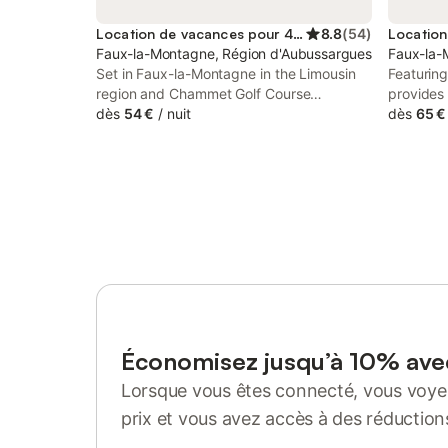
Location de vacances pour 4 personnes
8.8
(
54
)
Faux-la-Montagne, Région d'Aubussargues
Faux-la-
Set in Faux-la-Montagne in the Limousin
Featuring
region and Chammet Golf Course
provides
reachable within 17 km, Gîte Jardin -
dès
54 €
/
nuit
and a pa
dès
65 €
Broussas Beach - Stay In Vassivière offers
Golf Cour
accommodation with free WiFi, a children's
and gard
playground, a private beach area and free
private...
Économisez jusqu’à 10% av
Lorsque vous êtes connecté, vous voyez
prix et vous avez accès à des réduction