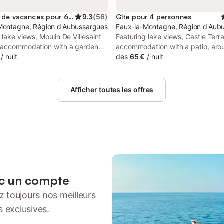
Location de vacances pour 6 personnes
9.3
(
56
)
Gîte pour 4 personnes
Montagne, Région d'Aubussargues
Faux-la-Montagne, Région d'Aub
 lake views, Moulin De Villesaint
Featuring lake views, Castle Terr
 accommodation with a garden
accommodation with a patio, aro
tio, around 13 km from Chammet
/
nuit
km from Chammet Golf Course. T
dès
65 €
/
nuit
se. The property features river
property offers access to a terrac
en views.
private parking and free WiFi.
Afficher toutes les offres
ec un compte
 toujours nos meilleurs
s exclusives.