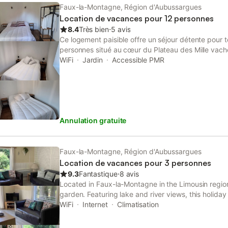
Faux-la-Montagne, Région d'Aubussargues
Location de vacances pour 12 personnes
8.4
Très bien
⋅
5 avis
Ce logement paisible offre un séjour détente pour to
personnes situé au cœur du Plateau des Mille vach
Montagne (proche de tous commerces ) et à 15 min 
WiFi
Jardin
Accessible PMR
composé de 5 chambres avec lit double, deux salle
écran plat et une cuisine aménagée toute équipée
chacune d'un lit double de 140 cm. Venez découvrir
ses nombreuses activités ( randonnée, baignade lac,
...). Nous pouvons mettre à disposition un local pour
Annulation gratuite
motos ...et un terrain pour accueillir des chevaux.
Faux-la-Montagne, Région d'Aubussargues
Location de vacances pour 3 personnes
9.3
Fantastique
⋅
8 avis
Located in Faux-la-Montagne in the Limousin regio
garden. Featuring lake and river views, this holiday
WiFi. The property is non-smoking and is set 13 
WiFi
Internet
Climatisation
Course.