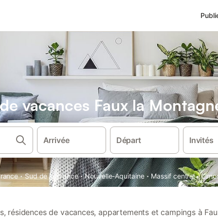
Publi
s de vacances Faux la Montagn
Arrivée
Départ
Invités
·
·
·
·
France
Sud de la France
Nouvelle-Aquitaine
Massif central
Limo
ons, résidences de vacances, appartements et campings à Fa