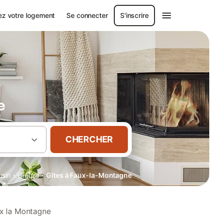
ez votre logement
Se connecter
S'inscrire
e
CHERCHER
·
·
usin
Creuse
Gîtes à Faux-la-Montagne
ux la Montagne