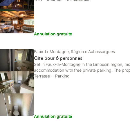
voyageur supplémentaire : 20 euros par personne e
de séjour : 70 euros ( chèque
Annulation gratuite
Faux-la-Montagne, Région d'Aubussargues
Gîte pour 6 personnes
Set in Faux-la-Montagne in the Limousin region, mo
accommodation with free private parking. The prop
situated 17 km from Chammet Golf Course.
Terrasse
Parking
Annulation gratuite