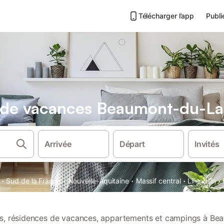
Télécharger l’app
Publi
ns de vacances Beaumont-du-L
Arrivée
Départ
Invités
·
·
·
·
·
Sud de la France
Nouvelle-Aquitaine
Massif central
Limousin
ons, résidences de vacances, appartements et campings à B