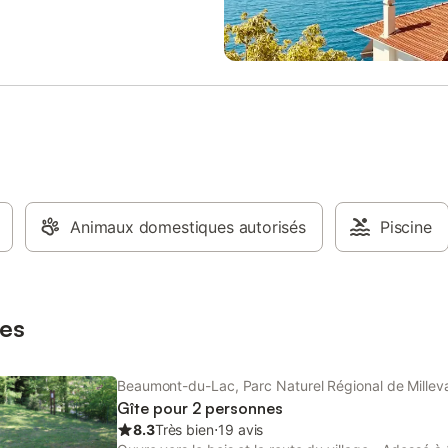
'électricité - L'électricité au-
avec le barbecue à disposition. 
 kWh/jour - Le chauffage à régler
parking partagé sur place pour u
 - Le ménage fin de séjour à faire
véhicule est à votre disposition. 
cataire ou proposé en option, à
et événements ne sont pas autori
r place - Les draps et linge de
propriété. À seulement 100 m du 
on fournis.
300 m de la plage avec baignad
surveillée en juillet et août. Cinq 
surveillées se trouvent autour du 
sentiers de randonnée sont acces
directement sur place. Pizzeria e
restauration rapide à la plage. Vo
Animaux domestiques autorisés
pourrez aussi profiter d'un terrai
Piscine
tennis et de pétanque à quelque
de la propriété. L'île de Vassivièr
son centre d'art contemporain, s
son parc de sculptures et son
es
Beaumont-du-Lac, Parc Naturel Régional de Millev
Gîte pour 2 personnes
8.3
Très bien
⋅
19 avis