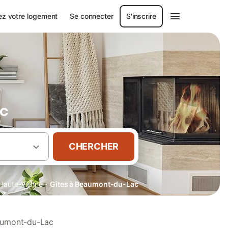
ez votre logement
Se connecter
S'inscrire
ac
CHERCHER
·
Haute-Vienne
Gîtes à Beaumont-du-Lac
eaumont-du-Lac