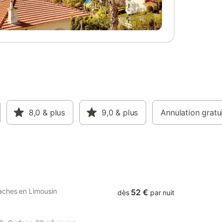
Un
d'activités nautiques : baignade, canoë,
n
kayaks, pédalos, paddles, ski nautique,
Les fêtes
bateaux, bateau navette, pêche...en
sés sur la
juillet-août vivez au rythme des festivités :
port et à
fête de la Saint Amour, Festival du Conte,
e
Marchés de producteurs, animations
plages
musicales... 3 Km du lac de Vassivière -
lac. Des
Toutes les charges (eau, électricité, gaz,
sibles
chauffage) - Les draps, le linge de toilette
t
à apporter, ménage à réaliser avant
us
départ
n de
8,0
& plus
9,0
& plus
Annulation gratu
s mètres
e avec
on phare,
aches en Limousin
52 €
dès
par nuit