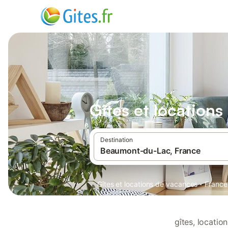
Gîtes et locatio
Destination
·
Gîtes et locations de vacances
France
gîtes, locati