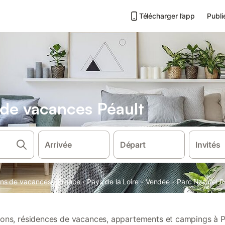
Télécharger l’app
Publi
 de vacances Péault
Arrivée
Départ
Invités
·
·
·
·
ions de vacances
France
Pays de la Loire
Vendée
Parc Naturel R
tions, résidences de vacances, appartements et campings à P