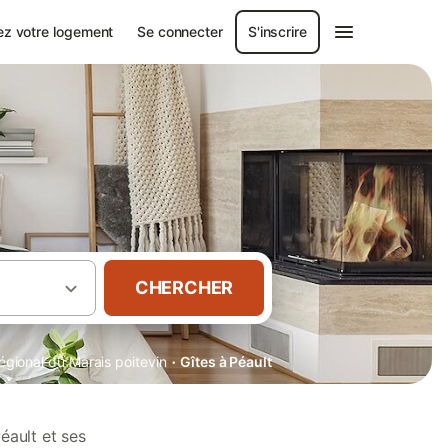
ez votre logement
Se connecter
S'inscrire
CHERCHER
·
égional du Marais poitevin
Gîtes à Péault
éault et ses