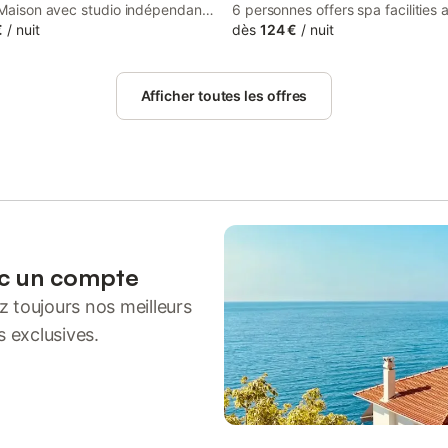
 Maison avec studio indépendant
6 personnes offers spa facilities 
ivatif pour 8 à 10 personnes
€
/
nuit
private parking, and is within 50
dès
124 €
/
nuit
 accommodation with a garden, a
Sables D'Olonne Arena and 38 k
and a shared lounge, around 50
Mytiliculture Museum.
Les Sables D'Olonne Arena.
Afficher toutes les offres
ec un compte
 toujours nos meilleurs
s exclusives.