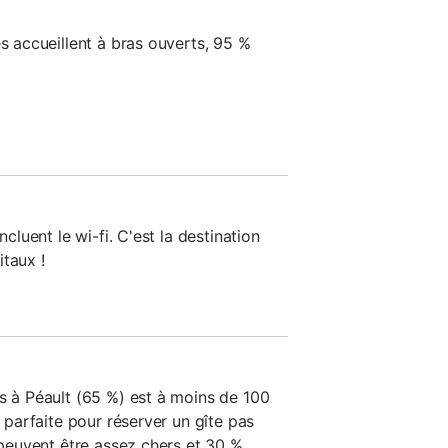
es accueillent à bras ouverts, 95 %
ncluent le wi-fi. C'est la destination
taux !
es à Péault (65 %) est à moins de 100
n parfaite pour réserver un gîte pas
t peuvent être assez chers et 30 %