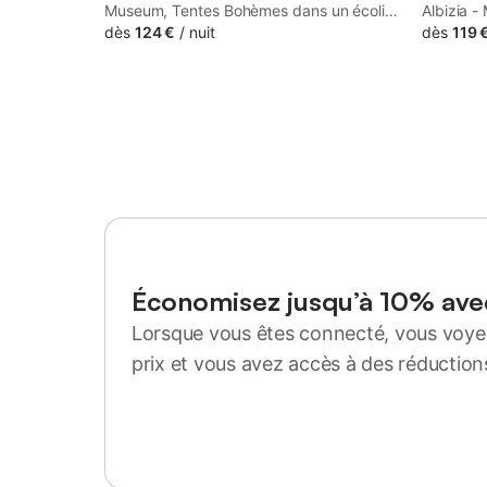
Museum, Tentes Bohèmes dans un écolieu
Albizia -
avec piscine hors-sol features
dès
124 €
/
nuit
et spa pr
dès
119 
accommodation in Péault with access to a
provides
seasonal outdoor swimming pool, a
terrace 
garden, as well as a shared kitchen.
km from 
Économisez jusqu’à 10% av
Lorsque vous êtes connecté, vous voyez
prix et vous avez accès à des réduction
Se connecter ou s'inscrire