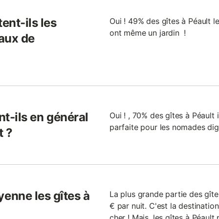
ent-ils les
Oui ! 49% des gîtes à Péault l
ont même un jardin !
aux de
nt-ils en général
Oui ! , 70% des gîtes à Péault i
parfaite pour les nomades digi
t ?
enne les gîtes à
La plus grande partie des gît
€ par nuit. C'est la destinatio
cher ! Mais, les gîtes à Péaul