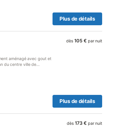
Plus de détails
105 €
dès
par nuit
èrement aménagé avec gout et
 du centre ville de
 12:00 - 00:00 Départ:10:00
din) -Parking gratuit (juste
TES -Golf (moins de 3km) -
élo -Parapente EQUIPEMENT
Table à repasser -Aspirateur
icro ondes -Four -Plaque
Plus de détails
 -Ustensiles de cuisines -
ERIE - 1lit 140x200
sèche cheveux LES PLUS -
it déjeuner a disposition
173 €
dès
par nuit
etit déjeuné)