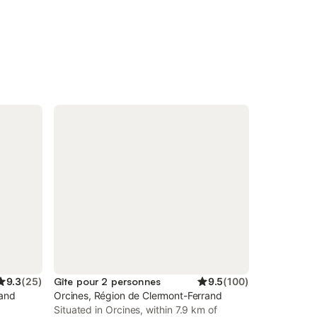
9.3
(
25
)
Gîte pour 2 personnes
9.5
(
100
)
rand
Orcines, Région de Clermont-Ferrand
Situated in Orcines, within 7.9 km of