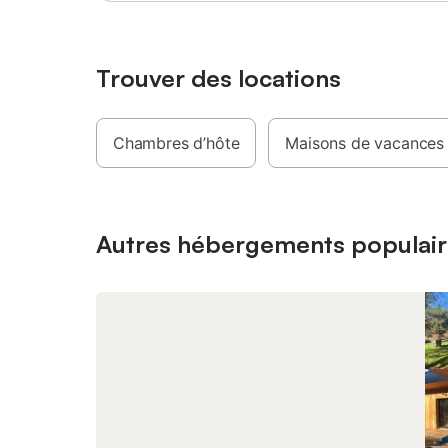
chambre 
donnant 
pour plus
d'un WC 
Trouver des locations
petit ki
café, des
tablettes
Chambres d’hôte
Maisons de vacances
toilette 
début de 
départs 1
fonction 
propriéta
Autres hébergements populair
Puy-de-D