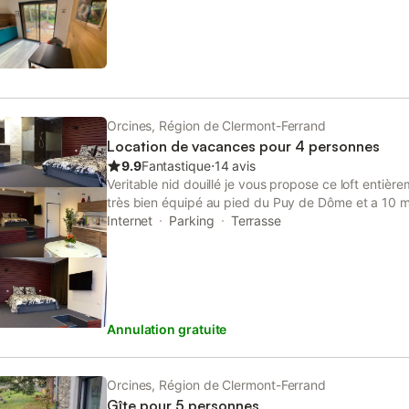
Orcines, Région de Clermont-Ferrand
Location de vacances pour 4 personnes
9.9
Fantastique
⋅
14 avis
Veritable nid douillé je vous propose ce loft enti
très bien équipé au pied du Puy de Dôme et a 10 mn
Clermont-Ferrand. Informations generales Arrivée:
Internet
Parking
Terrasse
- 12:00 -WIFI gratuit -Terrasse( avec mobilier de jar
devant le loft) -Non fumeur -Pas d'animaux ACTIVI
Ski -Pêche -Randonnée pédestre -Randonnée à v
-Dressing -télévision -Lave linge -Fer à repasser -
CUISINE -Bouilloire -Machine à café -Grille pain -M
Annulation gratuite
induction -Lave vaisselle -Réfrigérateur congélateur
Petit électroménager (blender/batteur/mixeur ) LIT
-1canapé lit(2 pers) SALLE DE BAIN -Serviettes -
Vous avez tous le nécessaire pour vous faire un pet
Orcines, Région de Clermont-Ferrand
(café, the, infusion, cacao, corne flakes, gateaux p
Gîte pour 5 personnes