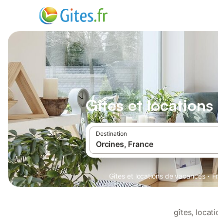
Gîtes et location
Destination
·
Gîtes et locations de vacances
F
gîtes, loca