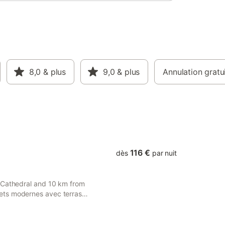
8,0
& plus
9,0
& plus
Annulation gratu
116 €
dès
par nuit
 Cathedral and 10 km from
ets modernes avec terrasse
res accommodation with free