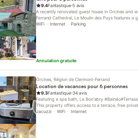
9.4
Fantastique
⋅
5 avis
A recently renovated guest house in Orcines and wi
Ferrand Cathedral, Le Moulin des Puys features a 
soundproof rooms and free WiFi.
WiFi
Internet
Parking
Annulation gratuite
Orcines, Région de Clermont-Ferrand
Location de vacances pour 6 personnes
9.3
Fantastique
⋅
34 avis
Featuring a spa bath, Le Bon'abry #Balnéo#Terrass
This property offers access to a terrace, free priva
The property is non-smoking and is situated 8 km
Jacuzzi
WiFi
Internet
Cathedral.