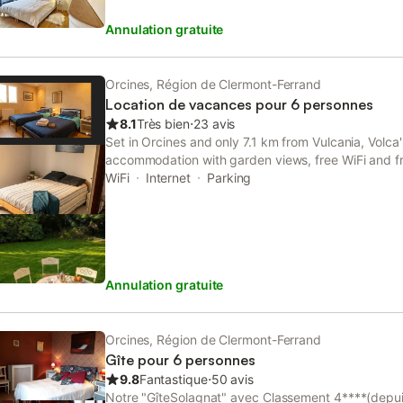
Annulation gratuite
Orcines, Région de Clermont-Ferrand
Location de vacances pour 6 personnes
8.1
Très bien
⋅
23 avis
Set in Orcines and only 7.1 km from Vulcania, Volca'
accommodation with garden views, free WiFi and fr
WiFi
Internet
Parking
Annulation gratuite
Orcines, Région de Clermont-Ferrand
Gîte pour 6 personnes
9.8
Fantastique
⋅
50 avis
Notre "GîteSolagnat" avec Classement 4****(depuis 