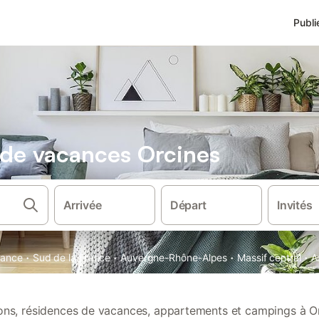
Publi
s de vacances Orcines
Arrivée
Départ
Invités
·
·
·
·
rance
Sud de la France
Auvergne-Rhône-Alpes
Massif central
A
tions, résidences de vacances, appartements et campings à Or