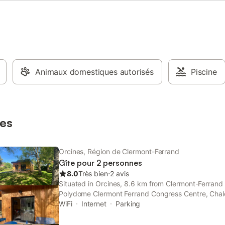
avec deux lits 90 accolables
un grand lit 180 avec surmatelas
 de confort -d'une salle d'eau -
séparé Pour votre confort, un
t de démarrage comprenant du
 filtres, des dosettes Senseo, des
 pour lave-vaisselle et du papier
sera mis à votre disposition pour le
Animaux domestiques autorisés
Piscine
votre séjour. Arrivées 17h00 et
0h00, flexibilité possible en
des disponibilités des
ires Un séjour relaxant au pied du
es
ôme entre Orcines et Clermont
Orcines, Région de Clermont-Ferrand
Gîte pour 2 personnes
8.0
Très bien
⋅
2 avis
Situated in Orcines, 8.6 km from Clermont-Ferrand
Polydome Clermont Ferrand Congress Centre, Chal
et ruisseau au pied des Volcans d Auvergne featu
WiFi
Internet
Parking
WiFi and a garden with a...