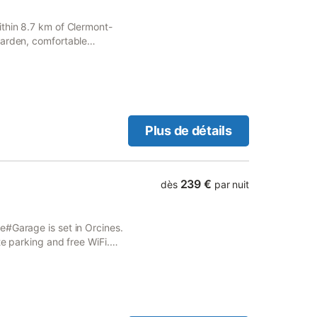
thin 8.7 km of Clermont-
garden, comfortable
Plus de détails
239 €
dès
par nuit
e#Garage is set in Orcines.
te parking and free WiFi.
 from Clermont-Ferrand