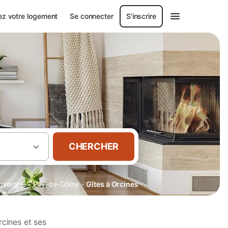
ez votre logement
Se connecter
S'inscrire
CHERCHER
·
·
uvergne
Puy-de-Dôme
Gîtes à Orcines
cines et ses