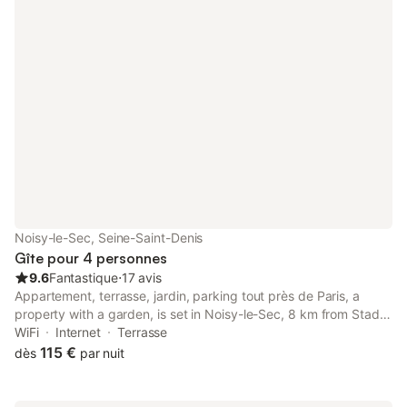
Noisy-le-Sec, Seine-Saint-Denis
Gîte pour 4 personnes
9.6
Fantastique
⋅
17 avis
Appartement, terrasse, jardin, parking tout près de Paris, a
property with a garden, is set in Noisy-le-Sec, 8 km from Stade
de France, 8.3 km from Gare du Nord, as well as 8.5 km from
WiFi
Internet
Terrasse
La Cigale Concert Hall.
115 €
dès
par nuit