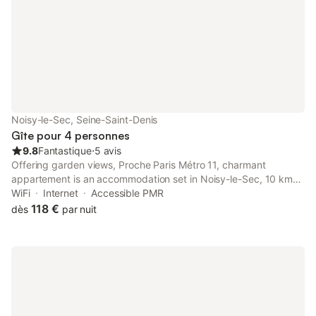
localisation est idéal
Noisy-le-Sec, Seine-Saint-Denis
Gîte pour 4 personnes
9.8
Fantastique
⋅
5 avis
Offering garden views, Proche Paris Métro 11, charmant
appartement is an accommodation set in Noisy-le-Sec, 10 km
from Gare du Nord and 10 km from Opéra Bastille.
WiFi
Internet
Accessible PMR
118 €
dès
par nuit