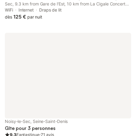
Sec, 9.3 km from Gare de l'Est, 10 km from La Cigale Concert
Hall, and 10 km from Pigalle Metro Station.
WiFi
Internet
Draps de lit
125 €
dès
par nuit
Noisy-le-Sec, Seine-Saint-Denis
Gîte pour 3 personnes
9.3
Fantastique
⋅
71 avis