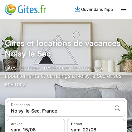
Ouvrir dans l’app
Gîtes et locations de vacances
Noisy le Sec
gîtes, locations, résidences de vacances,
appartements et campings à Noisy le Sec et ses
environs
Destination
Noisy-le-Sec, France
Arrivée
Départ
sam. 15/08
sam. 22/08