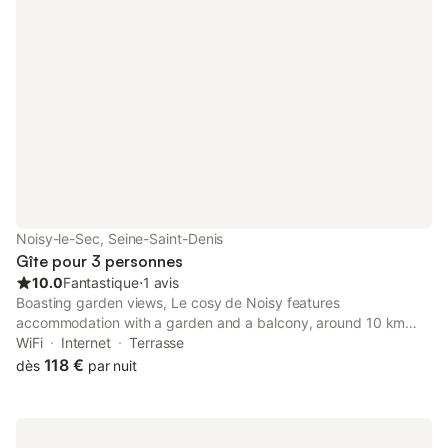
Noisy-le-Sec, Seine-Saint-Denis
Gîte pour 3 personnes
10.0
Fantastique
⋅
1 avis
Boasting garden views, Le cosy de Noisy features
accommodation with a garden and a balcony, around 10 km
from Gare du Nord. This property offers access to a terrace,
WiFi
Internet
Terrasse
free private parking and free WiFi.
118 €
dès
par nuit