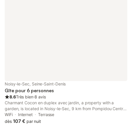
Noisy-le-Sec, Seine-Saint-Denis
Gîte pour 6 personnes
8.6
Très bien
⋅
8 avis
Charmant Cocon en duplex avec jardin, a property with a
garden, is located in Noisy-le-Sec, 9 km from Pompidou Centre,
9.1 km from Gare du Nord, as well as 9.3 km from La Cigale
WiFi
Internet
Terrasse
Concert Hall. The property is situated 9.
107 €
dès
par nuit