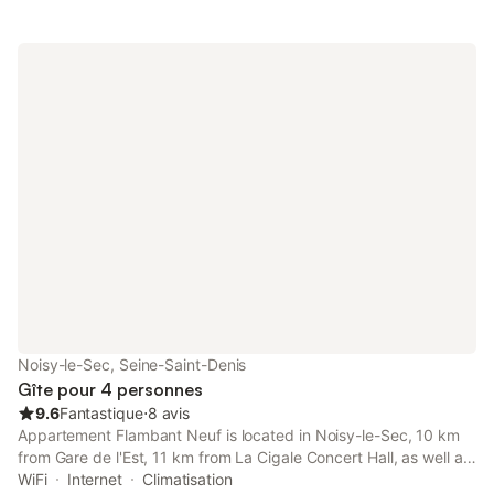
Noisy-le-Sec, Seine-Saint-Denis
Gîte pour 4 personnes
9.6
Fantastique
⋅
8 avis
Appartement Flambant Neuf is located in Noisy-le-Sec, 10 km
from Gare de l'Est, 11 km from La Cigale Concert Hall, as well as
11 km from Opéra Bastille.
WiFi
Internet
Climatisation