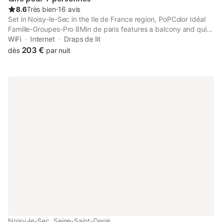
8.6
Très bien
⋅
16 avis
Set in Noisy-le-Sec in the Ile de France region, PoPColor Idéal
Famille-Groupes-Pro 8Min de paris features a balcony and quiet
street views.
WiFi
Internet
Draps de lit
203 €
dès
par nuit
Noisy-le-Sec, Seine-Saint-Denis