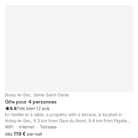
Noisy-le-Sec, Seine-Saint-Denis
Gîte pour 4 personnes
8.8
Très bien
⋅
12 avis
En famille et à table, a property with a terrace, is located in
Noisy-le-Sec, 9.3 km from Gare du Nord, 9.4 km from Pigalle
Metro Station, as well as 10 km from Pompidou Centre. It is set
WiFi
Internet
Terrasse
9.2 km from La Cigale Concert Hall and offers a lift.
119 €
dès
par nuit