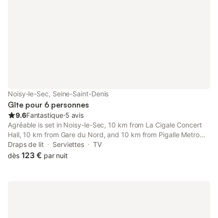
Noisy-le-Sec, Seine-Saint-Denis
Gîte pour 6 personnes
9.6
Fantastique
⋅
5 avis
Agréable is set in Noisy-le-Sec, 10 km from La Cigale Concert
Hall, 10 km from Gare du Nord, and 10 km from Pigalle Metro
Station. The property is around 11 km from Pompidou Centre, 12
Draps de lit
Serviettes
TV
km from Stade de France and 12 km from Opéra Bastille.
123 €
dès
par nuit