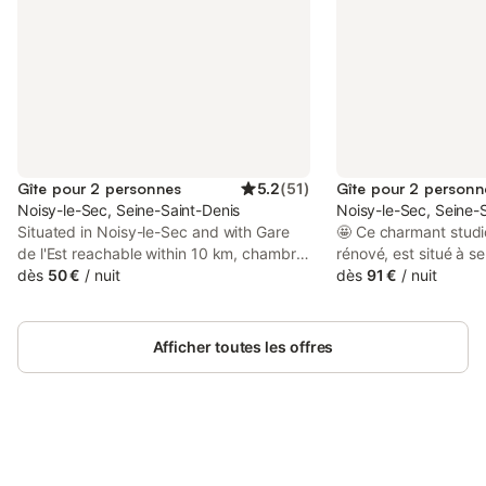
Gîte pour 2 personnes
5.2
(
51
)
Gîte pour 2 personn
Noisy-le-Sec, Seine-Saint-Denis
Noisy-le-Sec, Seine-
Situated in Noisy-le-Sec and with Gare
🤩 Ce charmant studi
de l'Est reachable within 10 km, chambre
rénové, est situé à s
noisy features a garden, soundproof
dès
50 €
/
nuit
de Paris en train (RER
dès
91 €
/
nuit
rooms, free WiFi and barbecue facilities.
option idéale pour ce
It is located 10 km from Stade de France
profiter de la capital
and provides luggage storage space.
des logements parisie
Afficher toutes les offres
Noisy-le-Sec vous of
pratique et économi
facile aux principales
🗼 Bienvenue à Fox a
Ce studio lumineux e
Connectez-vous et économisez
rez-de-chaussée, es
Se connecter