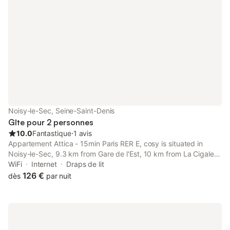
Noisy-le-Sec, Seine-Saint-Denis
Gîte pour 2 personnes
10.0
Fantastique
⋅
1 avis
Appartement Attica - 15min Paris RER E, cosy is situated in
Noisy-le-Sec, 9.3 km from Gare de l'Est, 10 km from La Cigale
Concert Hall, and 10 km from Pigalle Metro Station.
WiFi
Internet
Draps de lit
126 €
dès
par nuit