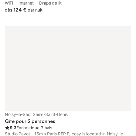
with free WiFi and free private parking. The property is situated
WiFi
Internet
Draps de lit
8.
124 €
dès
par nuit
Noisy-le-Sec, Seine-Saint-Denis
Gîte pour 2 personnes
9.3
Fantastique
⋅
3 avis
Studio Pavot - 15min Paris RER E, cosy is located in Noisy-le-