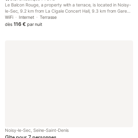
Le Balcon Rouge, a property with a terrace, is located in Noisy-
le-Sec, 9.2 km from La Cigale Concert Hall, 9.3 km from Gare
du Nord, as well as 9.4 km from Pigalle Metro Station.
WiFi
Internet
Terrasse
116 €
dès
par nuit
Noisy-le-Sec, Seine-Saint-Denis
Gîte pour 7 personnes