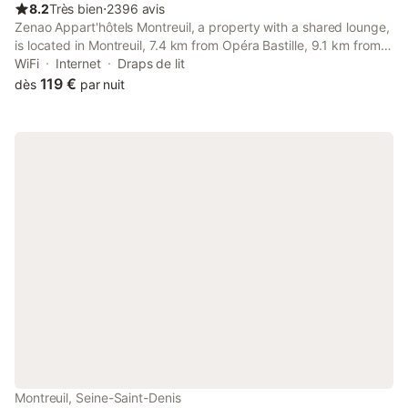
8.2
Très bien
⋅
2396 avis
Zenao Appart'hôtels Montreuil, a property with a shared lounge,
is located in Montreuil, 7.4 km from Opéra Bastille, 9.1 km from
Pompidou Centre, as well as 9.3 km from Paris-Gare-de-Lyon.
WiFi
Internet
Draps de lit
119 €
dès
par nuit
Montreuil, Seine-Saint-Denis