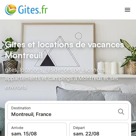
Gîtes et locations de vacances
Montreuil
gîtes, locations, résidences de vacances,
appartements et campings à Montreuil et ses
environs
Destination
Montreuil, France
Arrivée
Départ
sam. 15/08
sam. 22/08