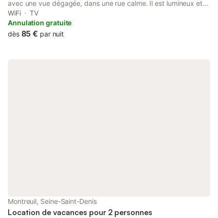
avec une vue dégagée, dans une rue calme. Il est lumineux et
se compose d'une pièce à vivre avec un canapé-lit (deux
WiFi
TV
adultes) et d'une cuisine. La cuisine toute équipée vous
Annulation gratuite
permettra de préparer de bons petits plats! L'appartement est
85 €
dès
par nuit
idéal pour un couple puisque vous trouverez tout le nécessaire.
Proximité des transports en commun : métro Croix de Chavaux
(ligne 9) ou RER Vincennes (ligne A) Le centre de Paris est à
15/20'.
Montreuil, Seine-Saint-Denis
Location de vacances pour 2 personnes