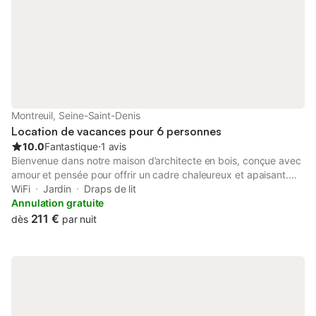
Montreuil, Seine-Saint-Denis
Location de vacances pour 6 personnes
10.0
Fantastique
⋅
1 avis
Bienvenue dans notre maison d’architecte en bois, conçue avec
amour et pensée pour offrir un cadre chaleureux et apaisant.
Nichée dans une allée privée, elle allie design scandinave et
WiFi
Jardin
Draps de lit
charme français avec des objets chinés en brocante, des
Annulation gratuite
luminaires contemporains et de nombreuses plantes. >> Un
211 €
dès
par nuit
cadre unique pour se ressourcer Deux chambres avec lits
doubles confortables Salle de bain moderne avec douche
spacieuse Bureau avec WiFi, idéal pour télétravailler Grande
cuisine entièrement équipée et table conviviale Terrasse pour
profiter d’un repas en plein air Espace enfants : jeux, chaise
haute, lit bébé >> Un écrin de verdure en ville Profitez d’une vue
dégagée sur un jardin et une maison d’architecte dans un