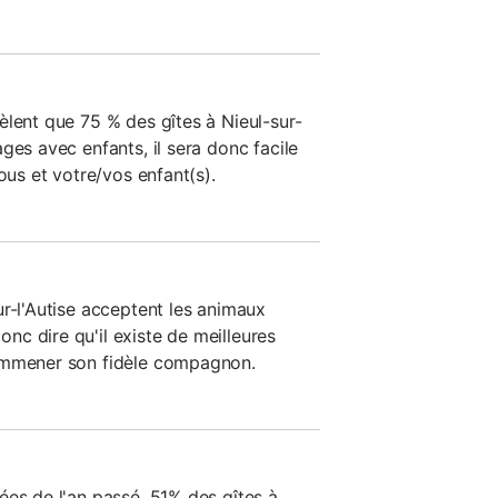
èlent que 75 % des gîtes à Nieul-sur-
ges avec enfants, il sera donc facile
ous et votre/vos enfant(s).
ur-l'Autise acceptent les animaux
c dire qu'il existe de meilleures
emmener son fidèle compagnon.
ées de l'an passé, 51% des gîtes à