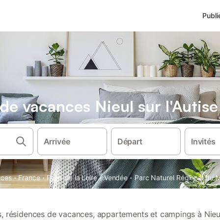
Publi
 de vacances Nieul sur l'Autise
Arrivée
Départ
Invités
·
·
·
·
nces
France
Pays de la Loire
Vendée
Parc Naturel Régional du M
ns, résidences de vacances, appartements et campings à Nieul 