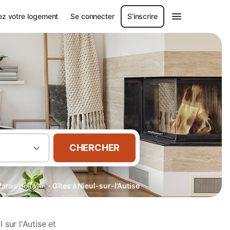
ez votre logement
Se connecter
S'inscrire
CHERCHER
·
arais poitevin
Gîtes à Nieul-sur-l'Autise
sur l'Autise et