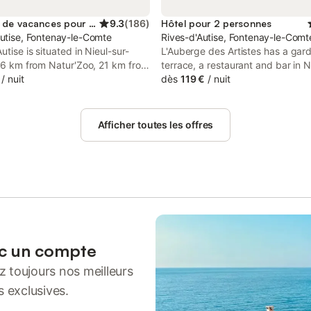
Location de vacances pour 2 personnes
9.3
(
186
)
Hôtel pour 2 personnes
Autise, Fontenay-le-Comte
Rives-d'Autise, Fontenay-le-Comt
utise is situated in Nieul-sur-
L'Auberge des Artistes has a gar
 16 km from Natur'Zoo, 21 km from
terrace, a restaurant and bar in N
n du Roc, and 21 km from Donjon
/
nuit
lʼAutise. This 2-star hotel offers f
dès
119 €
/
nuit
 It is located 24 km from Niort
The hotel features family rooms. 
tion and features bicycle parking.
hotel, the rooms come with a war
Afficher toutes les offres
ec un compte
 toujours nos meilleurs
s exclusives.