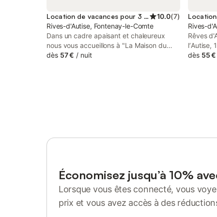
Location de vacances pour 3 personnes
10.0
(
7
)
Rives-d'Autise, Fontenay-le-Comte
Rives-d'
Dans un cadre apaisant et chaleureux
Rêves d'A
nous vous accueillons à "La Maison du
lʼAutise,
Chat qui Pelote". Sur les chemins de
dès
57 €
/
nuit
Le Mouli
dès
55 €
Compostelle, à la lisière du Marais
de Niort.
Poitevin, venez découvrir un terroir
Train Sta
authentique, riche en architecture et en
gastronomie. Nous avons deux chambres
: - une chambre spacieuse avec un lit 160
cm. Un lit d'appoint peut être installé pour
accueillir une 3me personne. - la
deuxième chambre comporte un lit 140
cm. Un lit parapluie peut-être mis. Un lit
pour bébé peut-être installé dans la
chambre avec un supplément financier
Économisez jusqu’à 10% av
Lorsque vous êtes connecté, vous voyez
prix et vous avez accès à des réduction