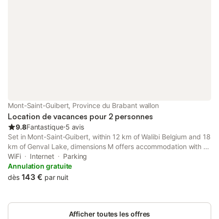
Mont-Saint-Guibert, Province du Brabant wallon
Location de vacances pour 2 personnes
9.8
Fantastique
⋅
5 avis
Set in Mont-Saint-Guibert, within 12 km of Walibi Belgium and 18
km of Genval Lake, dimensions M offers accommodation with a
garden as well as free private parking for guests who drive.
WiFi
Internet
Parking
Annulation gratuite
143 €
dès
par nuit
Afficher toutes les offres