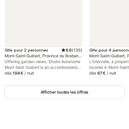
Gîte pour 2 personnes
8.6
(
135
)
Gîte pour 4 personn
Mont-Saint-Guibert, Province du Brabant wallon
Mont-Saint-Guibert, 
Offering garden views, Studio Autonome
L'Intervalle, a proper
Mont Saint Guibert is an accommodation
located in Mont-Sain
set in Mont-Saint-Guibert, 19 km from
dès
104 €
/
nuit
from Genval Lake, 35
dès
67 €
/
nuit
Genval Lake and 34 km from Bois de la
Cambre, as well as 
Cambre. Both free WiFi and parking on-
Berlaymont. This pro
site are available at the guest house free
to a patio, free priva
Afficher toutes les offres
of charge.
WiFi.
Connectez-vous et économisez
Se connecter