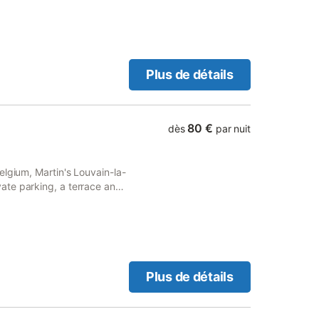
Plus de détails
80 €
dès
par nuit
elgium, Martin's Louvain-la-
ate parking, a terrace and
 a 24-hour front desk and
Plus de détails