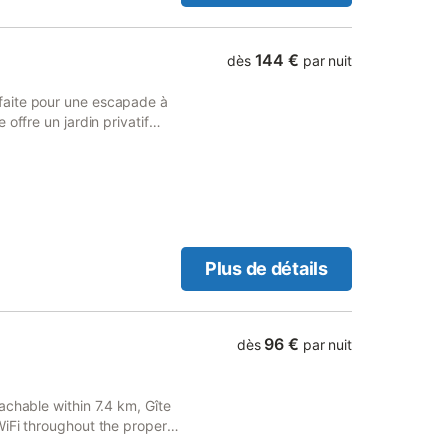
144 €
dès
par nuit
faite pour une escapade à
offre un jardin privatif
 bain avec douche italienne.
cadre verdoyant, à 5 min de
ssibilité d’accueillir un
Plus de détails
96 €
dès
par nuit
achable within 7.4 km, Gîte
WiFi throughout the property