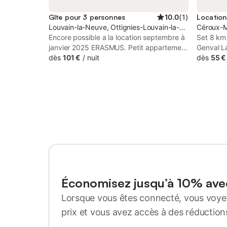
Gîte pour 3 personnes
10.0
(
1
)
Louvain-la-Neuve, Ottignies-Louvain-la-Neuve
Céroux-M
Encore possible a la location septembre à
Set 8 km
janvier 2025 ERASMUS. Petit appartement
Genval L
offre tous les aspects pratiques pour
dès
101 €
/
nuit
Cambre, 
dès
55 €
séjourner pour un séjour confort. Je me
accommod
fais un point d’honneur à être une
Mousty. B
personne ressource pour des conseils ou
are acces
de l’aide. Bien situé, proche des auditoires,
free of c
du sport, de la piscine, de supérettes, du
lavoir et du bois pour la détente. Possible
d’y séjourner à 1-2 ou 3. N'hésitez pas à
demander une offre pour longue durée.
Économisez jusqu’à 10% av
Lorsque vous êtes connecté, vous voyez
prix et vous avez accès à des réduction