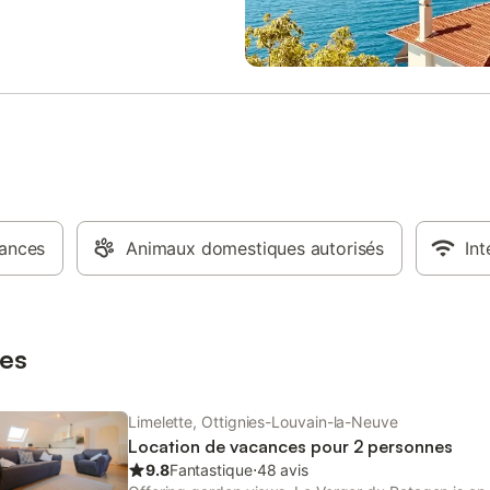
de spa et de bien-être avec saun
hammam et bain à remous, ainsi 
piscine intérieure ouverte toute l
bâtiment est équipé d'un ascense
propose des services de centre d'
À l'extérieur, un jardin permet de 
détendre et un parking privé est
disponible dans un garage sur pl
animaux de compagnie sont admi
l'établissement est entièrement n
fumeurs. Un parcours de golf se 
ances
Animaux domestiques autorisés
moins de 3 km, et les environs p
Int
diverses activités, notamment de
randonnées à pied ou à vélo. Les
sur place comprennent une récep
ouverte 24h/24, un service d'étag
es
qu'un restaurant et un bar.
Limelette, Ottignies-Louvain-la-Neuve
Location de vacances pour 2 personnes
9.8
Fantastique
⋅
48 avis