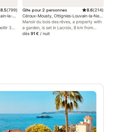
8.5
(
799
)
Gîte pour 2 personnes
8.6
(
214
)
vain-la-Neuve
Céroux-Mousty, Ottignies-Louvain-la-Neuve
Manoir du bois des rêves, a property with
llir 3
a garden, is set in Lacroix, 8 km from
de départ
Walibi Belgium, 13 km from Genval Lake,
dès
91 €
/
nuit
été se
as well as 33 km from Bois de la Cambre.
t à 400 m
This guest house offers free private
e aux
parking and private check-in and check-
ommerces
out.
e avec
e de bains
 écran
cuisine
ateur et
riété est
hauffage
'année,
incluent
 centre