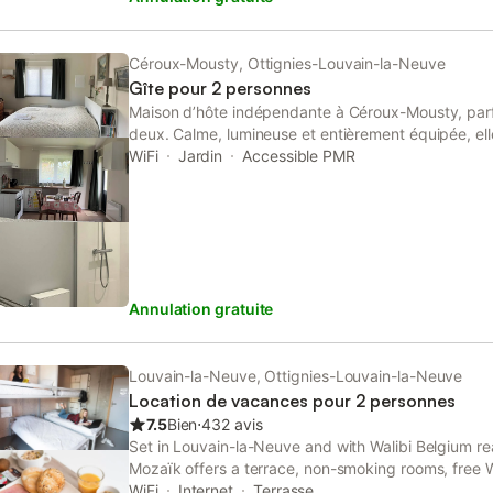
Céroux-Mousty, Ottignies-Louvain-la-Neuve
Gîte pour 2 personnes
Maison d’hôte indépendante à Céroux-Mousty, par
deux. Calme, lumineuse et entièrement équipée, elle 
sans vis-à-vis, une cuisine moderne et une salle de
WiFi
Jardin
Accessible PMR
Idéale pour se détendre ou télétravailler dans un 
la gare d’Ottignies et 15 min de Louvain-la-Neuve. Po
bébé.
Annulation gratuite
Louvain-la-Neuve, Ottignies-Louvain-la-Neuve
Location de vacances pour 2 personnes
7.5
Bien
⋅
432 avis
Set in Louvain-la-Neuve and with Walibi Belgium re
Mozaïk offers a terrace, non-smoking rooms, free 
and a bar.
WiFi
Internet
Terrasse