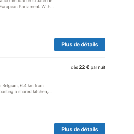
 accommodation situated in
European Parliament. With
alibi Belgium and 7.1 km
Plus de détails
22 €
dès
par nuit
bi Belgium, 6.4 km from
asting a shared kitchen,
a.
Plus de détails