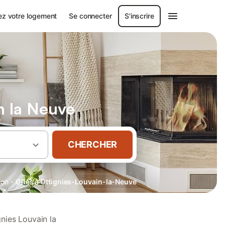
ez votre logement
Se connecter
S'inscrire
n la Neuve
CHERCHER
·
lon
Gîtes à Ottignies-Louvain-la-Neuve
nies Louvain la