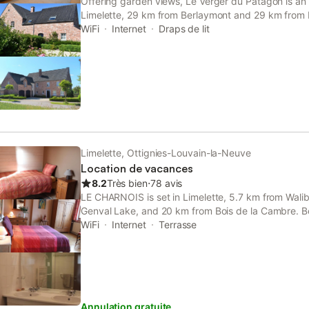
Offering garden views, Le Verger du Patagon is an
Limelette, 29 km from Berlaymont and 29 km from 
free private parking, the property is 4.9 km from W
WiFi
Internet
Draps de lit
from Genval Lake.
Limelette, Ottignies-Louvain-la-Neuve
Location de vacances
8.2
Très bien
⋅
78 avis
LE CHARNOIS is set in Limelette, 5.7 km from Wali
Genval Lake, and 20 km from Bois de la Cambre. Bo
this property also provides guests with a picnic are
WiFi
Internet
Terrasse
Annulation gratuite