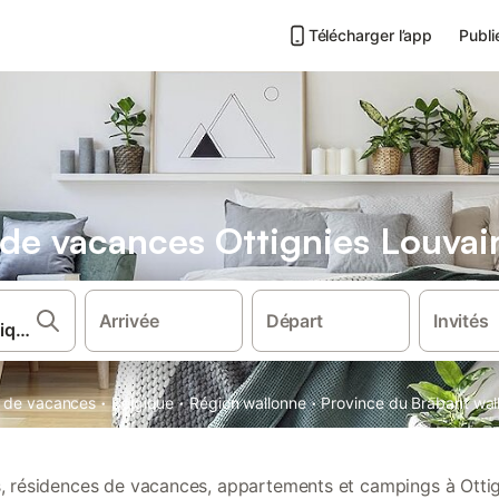
Télécharger l’app
Publi
s de vacances Ottignies Louvai
Arrivée
Départ
Invités
·
·
·
ns de vacances
Belgique
Région wallonne
Province du Brabant wal
ns, résidences de vacances, appartements et campings à Ottig