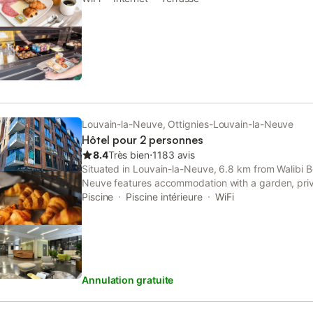
Louvain-la-Neuve, Ottignies-Louvain-la-Neuve
Hôtel pour 2 personnes
8.4
Très bien
⋅
1183 avis
Situated in Louvain-la-Neuve, 6.8 km from Walibi B
Neuve features accommodation with a garden, priv
a restaurant. This 4-star hotel offers room service,
Piscine
Piscine intérieure
WiFi
free WiFi.
Annulation gratuite