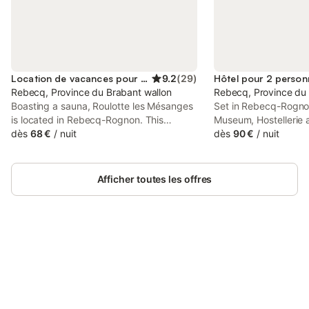
Location de vacances pour 2 personnes
9.2
(
29
)
Hôtel pour 2 person
Rebecq, Province du Brabant wallon
Rebecq, Province du 
Boasting a sauna, Roulotte les Mésanges
Set in Rebecq-Rogno
is located in Rebecq-Rognon. This
Museum, Hostellerie 
property offers access to a terrace and
dès
68 €
/
nuit
offers accommodatio
dès
90 €
/
nuit
free private parking. The property is non-
free private parking,
smoking and is situated 30 km from
a terrace. With free W
Horta Museum.
has a restaurant and 
Afficher toutes les offres
Connectez-vous et économisez
Se connecter
jusqu'à 10% sur nos logements.