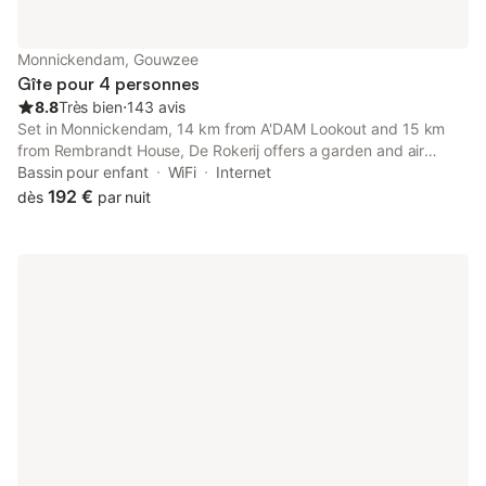
Monnickendam, Gouwzee
Gîte pour 4 personnes
8.8
Très bien
⋅
143 avis
Set in Monnickendam, 14 km from A'DAM Lookout and 15 km
from Rembrandt House, De Rokerij offers a garden and air
conditioning.
Bassin pour enfant
WiFi
Internet
192 €
dès
par nuit