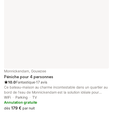
Monnickendam, Gouwzee
Péniche pour 4 personnes
10.0
Fantastique
⋅
17 avis
Ce bateau-maison au charme incontestable dans un quartier au
bord de l'eau de Monnickendam est la solution idéale pour
explorer les environs en toute simplicité. Grâce à la présence
WiFi
Parking
TV
d'un parking sur place, vous pourrez décider d'y laisser votre
Annulation gratuite
voiture et de marcher les cinq minutes qui vous séparent de
179 €
dès
par nuit
Markermeer ou reprendre votre véhicule pour le trajet de 19