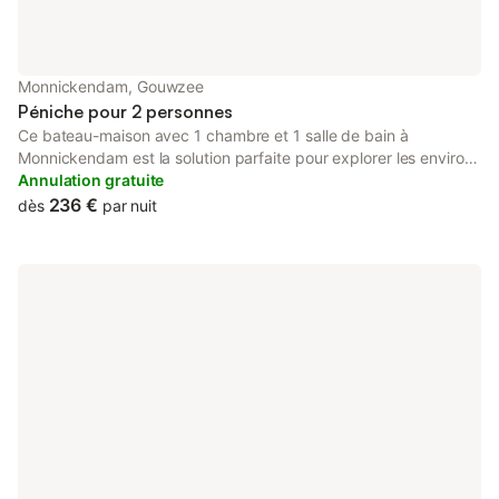
Monnickendam, Gouwzee
Péniche pour 2 personnes
Ce bateau-maison avec 1 chambre et 1 salle de bain à
Monnickendam est la solution parfaite pour explorer les environs
en toute simplicité. Les amoureux de la nature et du grand air
Annulation gratuite
seront ravis de loger à 5 minutes à pied de Markermeer et à 23
236 €
dès
par nuit
minutes en voiture de Vondelpark. Vous parcourrez aisément le
trajet de 19 minutes en voiture jusqu'à Place du Dam ou de 21
minutes jusqu'à Rijksmuseum.