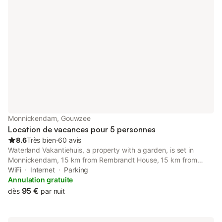
Monnickendam, Gouwzee
Location de vacances pour 5 personnes
8.6
Très bien
⋅
60 avis
Waterland Vakantiehuis, a property with a garden, is set in
Monnickendam, 15 km from Rembrandt House, 15 km from
Dutch National Opera & Ballet, as well as 15 km from Artis Zoo.
WiFi
Internet
Parking
Annulation gratuite
95 €
dès
par nuit