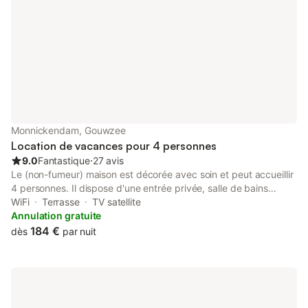
Monnickendam, Gouwzee
Location de vacances pour 4 personnes
9.0
Fantastique
⋅
27 avis
Le (non-fumeur) maison est décorée avec soin et peut accueillir
4 personnes. Il dispose d'une entrée privée, salle de bains
(douche, toilette) et dispose d'un bain dans l'une des deux
WiFi
Terrasse
TV satellite
chambres. Il ya une cuisine entièrement équipée (micro-ondes,
Annulation gratuite
réfrigérateur, quatre feux gaz, hotte) Dans le salon, vous avez
184 €
dès
par nuit
accès à un téléviseur à écran plat avec télévision par câble, et
WIFI. Le temps le permet, vous pouvez vous asseoir à l'extérieur
et quand il est froid dehors, son chauffage central au sein d'une
température confortable.