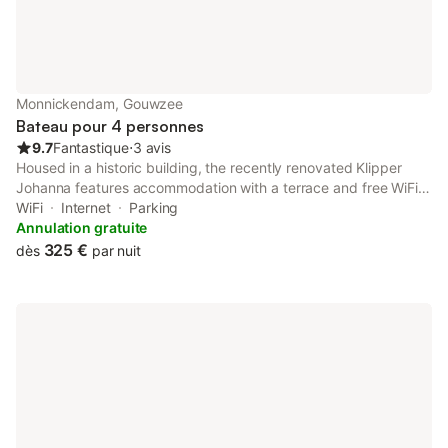
Monnickendam, Gouwzee
Bateau pour 4 personnes
9.7
Fantastique
⋅
3 avis
Housed in a historic building, the recently renovated Klipper
Johanna features accommodation with a terrace and free WiFi.
The air-conditioned accommodation is 15 km from A'DAM
WiFi
Internet
Parking
Lookout.
Annulation gratuite
325 €
dès
par nuit