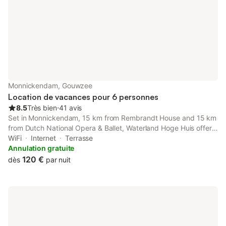
trouverez des meubles de jardin et un
barbecue ! Naviguer ensemble à travers
la magnifique nature L
Monnickendam, Gouwzee
Location de vacances pour 6 personnes
8.5
Très bien
⋅
41 avis
Set in Monnickendam, 15 km from Rembrandt House and 15 km
from Dutch National Opera & Ballet, Waterland Hoge Huis offers
a garden and air conditioning.
WiFi
Internet
Terrasse
Annulation gratuite
120 €
dès
par nuit