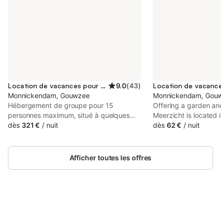
Location de vacances pour 15 personnes
9.0
(
43
)
Monnickendam, Gouwzee
Monnickendam, Gou
Hébergement de groupe pour 15
Offering a garden an
personnes maximum, situé à quelques
Meerzicht is located
kilomètres d'Amsterdam. Bienvenue dans
dès
321 €
/
nuit
14 km from A'DAM L
dès
62 €
/
nuit
ce ranch où vous pourrez assister à la
from Rembrandt Hous
traite des vaches ou au nourrissage des
offers access to a te
agneaux au printemps. Une maison de
private parking.
Afficher toutes les offres
vacances en Hollande-Septentrionale
avec une grande cuisine Au rez-de-
chaussée, vous trouverez la cuisine. La
cuisine dispose de nombreux
équipements. Au total, seize places
assises sont disponibles. Vous trouverez
Connectez-vous et économisez
Se connecter