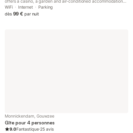
offers a casino, a garden and air-conditioned accommodation
with a balcony and free WiFi. There is a private entrance at the
WiFi
Internet
Parking
chalet for the convenience of those who stay.
99 €
dès
par nuit
Monnickendam, Gouwzee
Gîte pour 4 personnes
9.0
Fantastique
⋅
25 avis