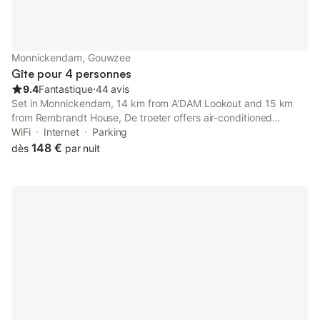
Monnickendam, Gouwzee
Gîte pour 4 personnes
9.4
Fantastique
⋅
44 avis
Set in Monnickendam, 14 km from A'DAM Lookout and 15 km
from Rembrandt House, De troeter offers air-conditioned
accommodation with a patio and free WiFi. It is situated 15 km
WiFi
Internet
Parking
from Dutch National Opera & Ballet and features bicycle
148 €
dès
par nuit
parking.