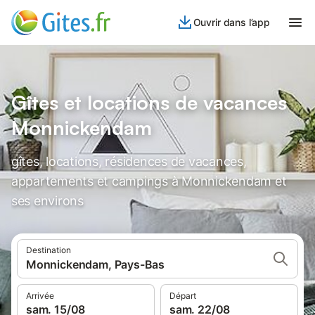
Ouvrir dans l’app
Gîtes et locations de vacances
Monnickendam
gîtes, locations, résidences de vacances,
appartements et campings à Monnickendam et
ses environs
Destination
Monnickendam, Pays-Bas
Arrivée
Départ
sam. 15/08
sam. 22/08