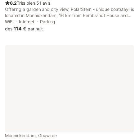
8.2
Très bien
⋅
51 avis
Offering a garden and city view, PolarStern - unique boatstay! is
located in Monnickendam, 16 km from Rembrandt House and
16 km from Dutch National Opera & Ballet. Both free WiFi and
WiFi
Internet
Parking
parking on-site are accessible at the boat free of charge.
114 €
dès
par nuit
Monnickendam, Gouwzee