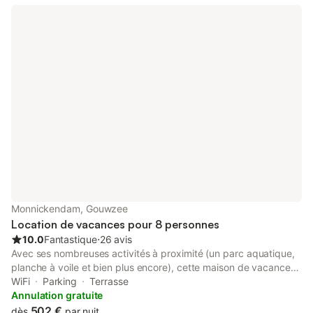
Monnickendam, Gouwzee
Location de vacances pour 8 personnes
10.0
Fantastique
⋅
26 avis
Avec ses nombreuses activités à proximité (un parc aquatique,
planche à voile et bien plus encore), cette maison de vacances
très pratique pour les familles est la solution idéale pour explorer
WiFi
Parking
Terrasse
les environs en toute simplicité. L'hébergement dispose d'un
Annulation gratuite
parking sur place, de là vous pourrez aisément faire le trajet de
502 €
dès
par nuit