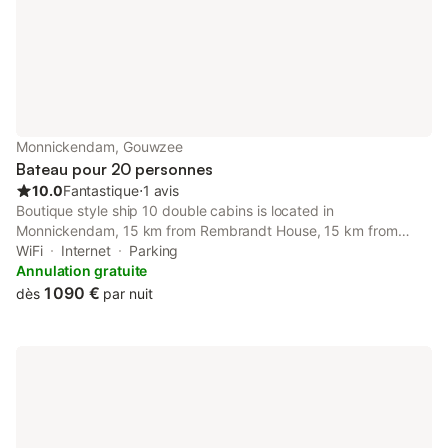
Monnickendam, Gouwzee
Bateau pour 20 personnes
10.0
Fantastique
⋅
1 avis
Boutique style ship 10 double cabins is located in
Monnickendam, 15 km from Rembrandt House, 15 km from
Dutch National Opera & Ballet, and 16 km from Artis Zoo. Both
WiFi
Internet
Parking
free WiFi and parking on-site are accessible at the boat free of
Annulation gratuite
charge.
1 090 €
dès
par nuit