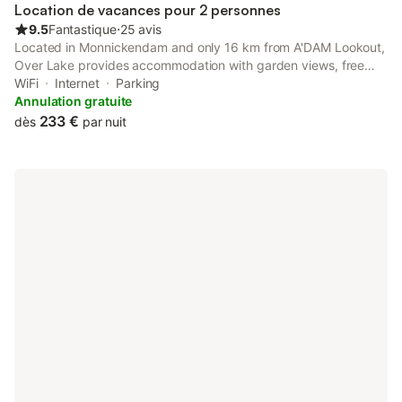
Location de vacances pour 2 personnes
9.5
Fantastique
⋅
25 avis
Located in Monnickendam and only 16 km from A'DAM Lookout,
Over Lake provides accommodation with garden views, free
WiFi and free private parking. Featuring private check-in and
WiFi
Internet
Parking
check-out, this property also provides guests with a picnic area.
Annulation gratuite
233 €
dès
par nuit