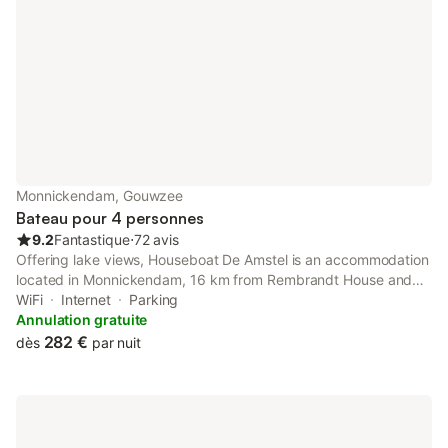
Monnickendam, Gouwzee
Bateau pour 4 personnes
9.2
Fantastique
⋅
72 avis
Offering lake views, Houseboat De Amstel is an accommodation
located in Monnickendam, 16 km from Rembrandt House and
16 km from Dutch National Opera & Ballet. This property offers
WiFi
Internet
Parking
access to a terrace and free private parking.
Annulation gratuite
282 €
dès
par nuit