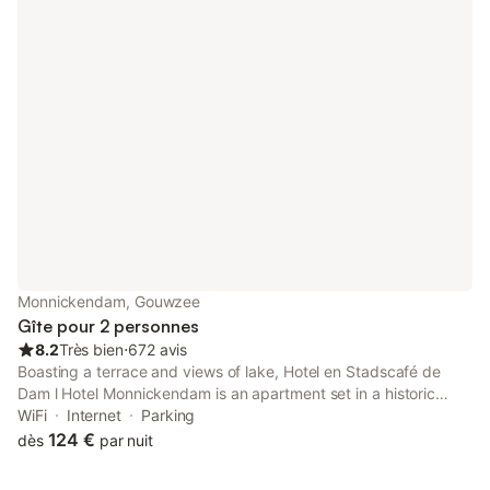
Monnickendam, Gouwzee
Gîte pour 2 personnes
8.2
Très bien
⋅
672 avis
Boasting a terrace and views of lake, Hotel en Stadscafé de
Dam l Hotel Monnickendam is an apartment set in a historic
building in Monnickendam, 14 km from A'DAM Lookout. Situated
WiFi
Internet
Parking
on the beachfront, this property has a bar.
124 €
dès
par nuit