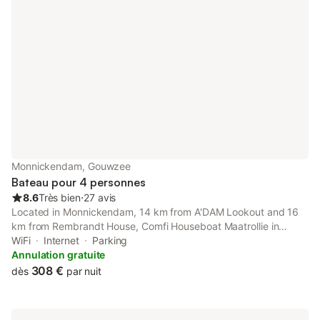
Monnickendam, Gouwzee
Bateau pour 4 personnes
8.6
Très bien
⋅
27 avis
Located in Monnickendam, 14 km from A'DAM Lookout and 16
km from Rembrandt House, Comfi Houseboat Maatrollie in
Monnickendam close to Amsterdam offers air conditioning.
WiFi
Internet
Parking
Annulation gratuite
308 €
dès
par nuit