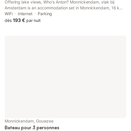
Offering lake views, Who's Anton? Monnickendam, vlak bij
Amsterdam is an accommodation set in Monnickendam, 16 km
from Rembrandt House and 16 km from Dutch National Opera &
WiFi
Internet
Parking
Ballet.
193 €
dès
par nuit
Monnickendam, Gouwzee
Bateau pour 3 personnes