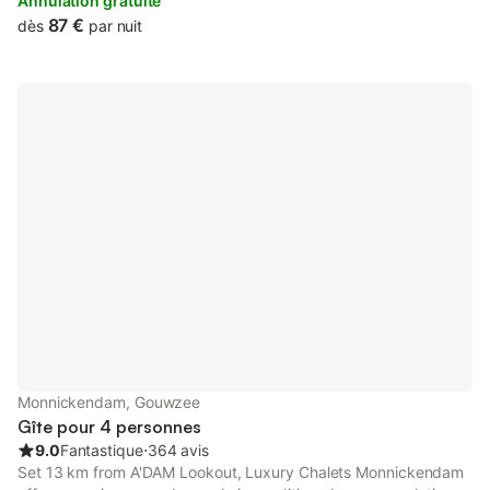
garden views, this apartment also provides guests with free
Annulation gratuite
WiFi.
87 €
dès
par nuit
Monnickendam, Gouwzee
Gîte pour 4 personnes
9.0
Fantastique
⋅
364 avis
Set 13 km from A'DAM Lookout, Luxury Chalets Monnickendam