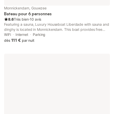
Monnickendam, Gouwzee
Bateau pour 6 personnes
8.6
Très bien
⋅
10 avis
Featuring a sauna, Luxury Houseboat Liberdade with sauna and
dinghy is located in Monnickendam. This boat provides free
private parking and private check-in and check-out. Providing
WiFi
Internet
Parking
free WiFi throughout the property, the non-smoking boat has a
111 €
dès
par nuit
sauna.