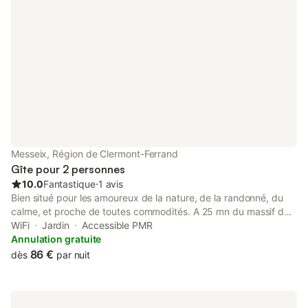
Messeix, Région de Clermont-Ferrand
Gîte pour 2 personnes
10.0
Fantastique
⋅
1 avis
Bien situé pour les amoureux de la nature, de la randonné, du
calme, et proche de toutes commodités. A 25 mn du massif du
Sancy, le Mont Dore , la Bourboule, station de ski , 25 mn du
WiFi
Jardin
Accessible PMR
plateau des mille vaches ……
Annulation gratuite
86 €
dès
par nuit