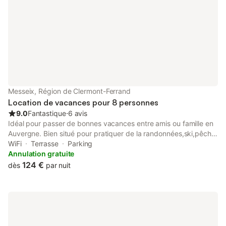
Messeix, Région de Clermont-Ferrand
Location de vacances pour 8 personnes
9.0
Fantastique
⋅
6 avis
Idéal pour passer de bonnes vacances entre amis ou famille en
Auvergne. Bien situé pour pratiquer de la randonnées,ski,pêche
vtt... Nous sommes à 20 minutes de la Bourboules ,25 minutes
WiFi
Terrasse
Parking
du Montdore et des pistes de skis
Annulation gratuite
124 €
dès
par nuit