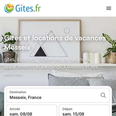
Gîtes et locations de vacances
Messeix
gîtes, locations, résidences de vacances,
appartements et campings à Messeix et ses
environs
Destination
Messeix, France
Arrivée
Départ
sam. 08/08
sam. 15/08