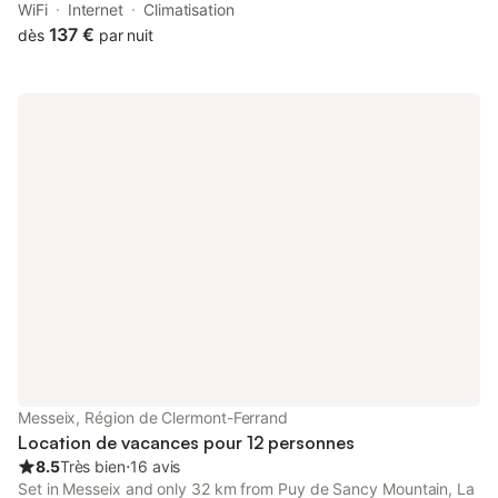
32 km of Col de la Croix-Morand.
WiFi
Internet
Climatisation
137 €
dès
par nuit
Messeix, Région de Clermont-Ferrand
Location de vacances pour 12 personnes
8.5
Très bien
⋅
16 avis
Set in Messeix and only 32 km from Puy de Sancy Mountain, La