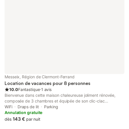
Messeix, Région de Clermont-Ferrand
Location de vacances pour 8 personnes
10.0
Fantastique
⋅
1 avis
Bienvenue dans cette maison chaleureuse joliment rénovée,
composée de 3 chambres et équipée de son clic-clac
accueillant jusqu'à 8 personnes. Son poêle à bois vous
WiFi
Draps de lit
Parking
permettra des soirées conviviales au coin du feu 🔥. De plus, elle
Annulation gratuite
vous offrira à la fois le calme de ses terrasses et l'accès à pied
143 €
dès
par nuit
aux commerces de Messeix (bar restaurant, tabac presse,