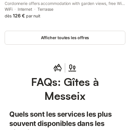
Cordonnerie offers accommodation with garden views, free WiFi
and free private parking. The property features quiet street
WiFi
Internet
Terrasse
views.
126 €
dès
par nuit
Afficher toutes les offres
FAQs: Gîtes à
Messeix
Quels sont les services les plus
souvent disponibles dans les