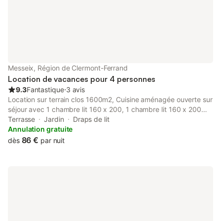
Messeix, Région de Clermont-Ferrand
Location de vacances pour 4 personnes
9.3
Fantastique
⋅
3 avis
Location sur terrain clos 1600m2, Cuisine aménagée ouverte sur
séjour avec 1 chambre lit 160 x 200, 1 chambre lit 160 x 200
avec rangement , salle de bains avec cabine de douche,
Terrasse
Jardin
Draps de lit
lavabo, WC. Équipement complet et récent, frigo, plaques
Annulation gratuite
vitrocéramique, four multifonctions, cafetière, bouilloire, robot
86 €
dès
par nuit
de cuisine, batterie de cuisine complète, tv écran plat. Faites
une pause détente au cœur de l'Auvergne à proximité des
stations thermales, La Bourboule, Le Mont Dore... La maison est
située à 800 mètres d'altitude, tous les commerces sont
disponibles, boulangerie, pharmacie, tabac journaux. Il y a un
plan d'eau a proximité, pour pratiquer, baignade (non
surveillée), pèche... Pour les randonneurs, beaucoup de sentiers
dans le massif et alentours Messeix...