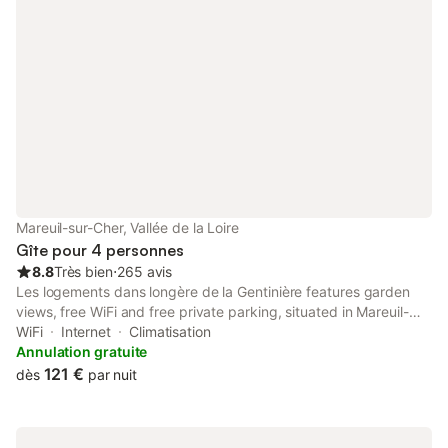
Mareuil-sur-Cher, Vallée de la Loire
Gîte pour 4 personnes
8.8
Très bien
⋅
265 avis
Les logements dans longère de la Gentinière features garden
views, free WiFi and free private parking, situated in Mareuil-
sur-Cher, 10 km from Beauval Zoo.
WiFi
Internet
Climatisation
Annulation gratuite
121 €
dès
par nuit