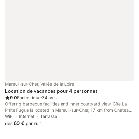
Mareuil-sur-Cher, Vallée de la Loire
Location de vacances pour 4 personnes
9.0
Fantastique
⋅
34 avis
Offering barbecue facilities and inner courtyard view, Gîte La
P'tite Fugue is located in Mareuil-sur-Cher, 17 km from Chateau
de Montpoupon and 23 km from Château de Chenonceau. The
WiFi
Internet
Terrasse
3-star holiday home features garden views and is 8.
60 €
dès
par nuit