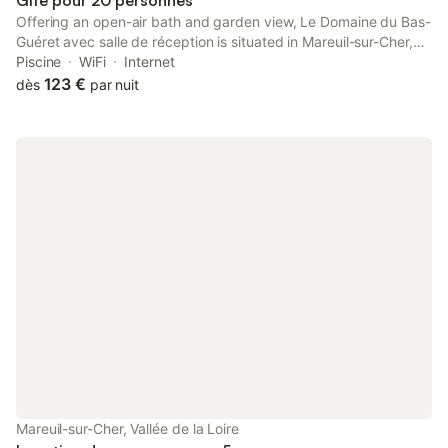
Gîte pour 20 personnes
Offering an open-air bath and garden view, Le Domaine du Bas-
Guéret avec salle de réception is situated in Mareuil-sur-Cher,
13 km from Chateau de Montpoupon and 26 km from Château
Piscine
WiFi
Internet
de Chenonceau.
123 €
dès
par nuit
Mareuil-sur-Cher, Vallée de la Loire