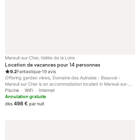
Mareuil-sur-Cher, Vallée de la Loire
Location de vacances pour 14 personnes
9.2
Fantastique
⋅
19 avis
Offering garden views, Domaine des Aulnaies - Beauval -
Mareuil sur Cher is an accommodation located in Mareuil-sur-
Cher, 19 km from Chateau de Montpoupon and 28 km from
Piscine
WiFi
Internet
Chateau de Valencay.
Annulation gratuite
498 €
dès
par nuit