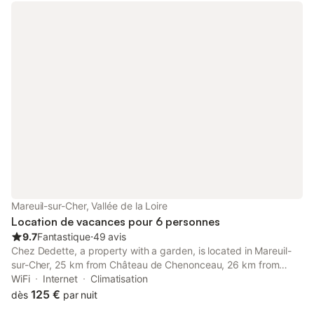
Mareuil-sur-Cher, Vallée de la Loire
Location de vacances pour 6 personnes
9.7
Fantastique
⋅
49 avis
Chez Dedette, a property with a garden, is located in Mareuil-
sur-Cher, 25 km from Château de Chenonceau, 26 km from
Chateau de Valencay, as well as 30 km from Château de
WiFi
Internet
Climatisation
Cheverny. The air-conditioned accommodation is 7.
125 €
dès
par nuit