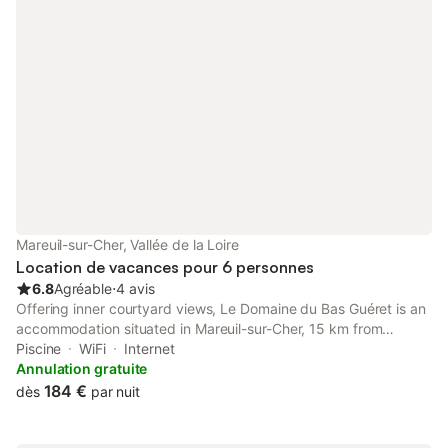
Mareuil-sur-Cher, Vallée de la Loire
Location de vacances pour 6 personnes
6.8
Agréable
⋅
4 avis
Offering inner courtyard views, Le Domaine du Bas Guéret is an
accommodation situated in Mareuil-sur-Cher, 15 km from
Chateau de Montpoupon and 25 km from Château de
Piscine
WiFi
Internet
Chenonceau.
Annulation gratuite
184 €
dès
par nuit