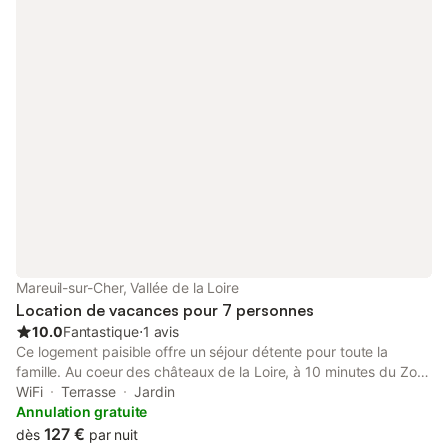
Mareuil-sur-Cher, Vallée de la Loire
Location de vacances pour 7 personnes
10.0
Fantastique
⋅
1 avis
Ce logement paisible offre un séjour détente pour toute la
famille. Au coeur des châteaux de la Loire, à 10 minutes du Zoo
de Beauval, itinéraire de 7 kms sans bouchons. Au calme, vous
WiFi
Terrasse
Jardin
pourrez vous ressourcer, amener vos vélos et faire de belles
Annulation gratuite
balades, ou à pied tout simplement. 2 chambres à lit double
127 €
dès
par nuit