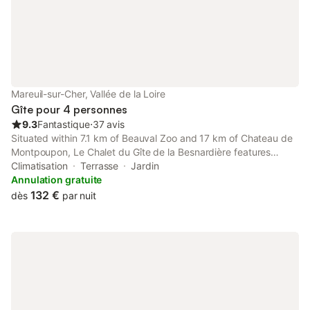
Mareuil-sur-Cher, Vallée de la Loire
Gîte pour 4 personnes
9.3
Fantastique
⋅
37 avis
Situated within 7.1 km of Beauval Zoo and 17 km of Chateau de
Montpoupon, Le Chalet du Gîte de la Besnardière features
rooms with air conditioning and a private bathroom in Mareuil-
Climatisation
Terrasse
Jardin
sur-Cher.
Annulation gratuite
132 €
dès
par nuit