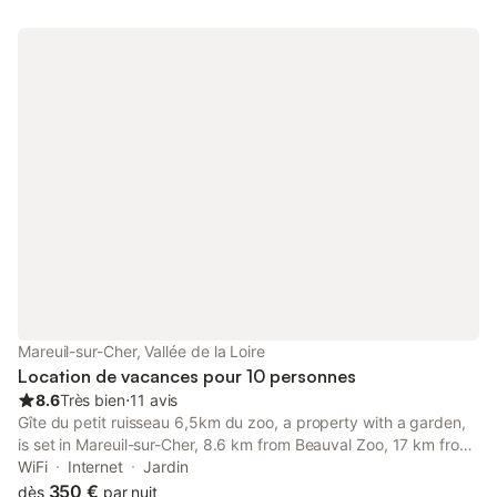
Mareuil-sur-Cher, Vallée de la Loire
Location de vacances pour 10 personnes
8.6
Très bien
⋅
11 avis
Gîte du petit ruisseau 6,5km du zoo, a property with a garden,
is set in Mareuil-sur-Cher, 8.6 km from Beauval Zoo, 17 km from
Chateau de Montpoupon, as well as 23 km from Château de
WiFi
Internet
Jardin
Chenonceau.
350 €
dès
par nuit