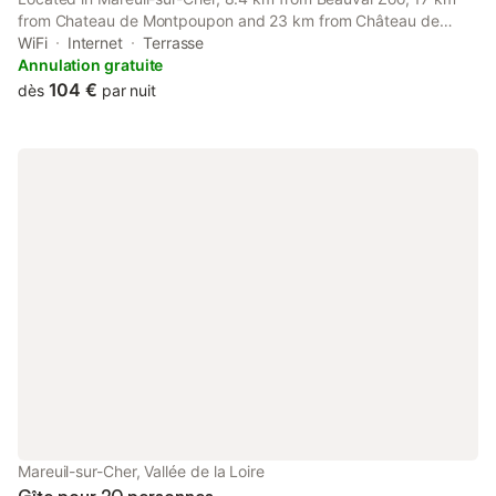
from Chateau de Montpoupon and 23 km from Château de
Chenonceau, Le Roi des chats, gîte proche de Beauval et des
WiFi
Internet
Terrasse
châteaux provides accommodation with a terrace and free WiFi.
Annulation gratuite
104 €
dès
par nuit
Mareuil-sur-Cher, Vallée de la Loire