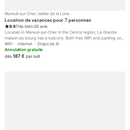
Mareuil-sur-Cher, Vallée de la Loire
Location de vacances pour 7 personnes
8.6
Très bien
⋅
20 avis
Located in Mareuil-sur-Cher in the Centre region, La Grande
maison du bourg has a balcony. Both free WiFi and parking on-
site are accessible at the holiday home free of charge. The
WiFi
Internet
Draps de lit
property is non-smoking and is situated 8.5 km from Beauval
Annulation gratuite
Zoo.
187 €
dès
par nuit