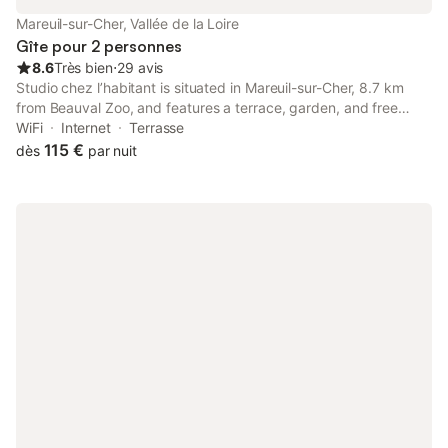
Mareuil-sur-Cher, Vallée de la Loire
Gîte pour 2 personnes
8.6
Très bien
⋅
29 avis
Studio chez l’habitant is situated in Mareuil-sur-Cher, 8.7 km
from Beauval Zoo, and features a terrace, garden, and free
WiFi. The property has garden and inner courtyard views, and is
WiFi
Internet
Terrasse
23 km from Château de Chenonceau.
115 €
dès
par nuit