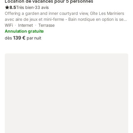
Location de vacances pour 5 personnes
8.5
Très bien
⋅
33 avis
Offering a garden and inner courtyard view, Gîte Les Mariniers
avec aire de jeux et mini-ferme - Bain nordique en option is set
in Mareuil-sur-Cher, 17 km from Chateau de Montpoupon and 23
WiFi
Internet
Terrasse
km from Château de Chenonceau.
Annulation gratuite
139 €
dès
par nuit