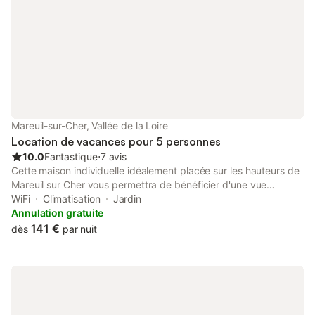
Mareuil-sur-Cher, Vallée de la Loire
Location de vacances pour 5 personnes
10.0
Fantastique
⋅
7 avis
Cette maison individuelle idéalement placée sur les hauteurs de
Mareuil sur Cher vous permettra de bénéficier d'une vue
exceptionnelle sur la Vallée du Cher. Le fleuve se trouve à 500
WiFi
Climatisation
Jardin
m en contre-bas et vous permettra de belles ballades à vélo où
Annulation gratuite
à pied. Située dans un hameau de 4 maisons au bout d'une
141 €
dès
par nuit
impasse, calme et repos assurés. Entièrement restaurée
intérieurement et bien équipée (lave-vaisselle, four, bouilloire,
grille-pain, écran plat, wifi, lave-linge...) climatisation dans
chaque pièce. 2000 m2 de jardin (Non clos). Emplacement de
parking au pied de la maison gratuit. Parking pour une voiture
disponible en sous-sol de la maison où pour plusieurs motos,