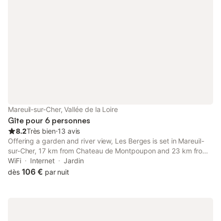
vélos. A 9 kms du Zoo de Beauval et 6 kms de tous commerces.
Capacité d'accueil 4 personnes et 1 bébé. (2 chambres - 2 lits
140x190, un lit parapluie avec véritable matelas enfant sur
simple demande). Draps fournis et lits préparés sans
supplément, ainsi que le linge de maison (serviettes et
torchons). * Hébergement non spécifiquement adapté aux
personnes en situation de Handicap.
Mareuil-sur-Cher, Vallée de la Loire
Gîte pour 6 personnes
8.2
Très bien
⋅
13 avis
Offering a garden and river view, Les Berges is set in Mareuil-
sur-Cher, 17 km from Chateau de Montpoupon and 23 km from
Château de Chenonceau. Both free WiFi and parking on-site are
WiFi
Internet
Jardin
accessible at the apartment free of charge.
106 €
dès
par nuit