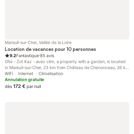
mezzanine servant d’
bureau complète l
Mareuil-sur-Cher, Vallée de la Loire
Location de vacances pour 10 personnes
9.2
Fantastique
⋅
85 avis
Gîte - Zot Kaz - avec clim, a property with a garden, is located
in Mareuil-sur-Cher, 23 km from Château de Chenonceau, 26 km
from Chateau de Valencay, as well as 29 km from Chateau de
WiFi
Internet
Climatisation
Chaumont sur Loire. The air-conditioned accommodation is 8.
Annulation gratuite
172 €
dès
par nuit