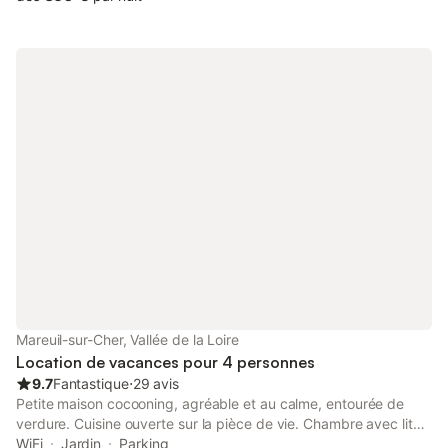
Mareuil-sur-Cher, Vallée de la Loire
Location de vacances pour 4 personnes
9.7
Fantastique
⋅
29 avis
Petite maison cocooning, agréable et au calme, entourée de
verdure. Cuisine ouverte sur la pièce de vie. Chambre avec lit
double 140/190 et deuxième chambre avec lit superposé pour
WiFi
Jardin
Parking