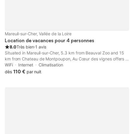
l'extérieur, la propriété propose un jardin et une terrasse avec
mobilier de jardin, chaises longues et un espace repas pour les
repas en plein air. Un jacuzzi est disponible pour la détente, et
le terrain offre une vue sur le jardin privé. Un parking est
disponible sur place. La villa est entièrement non-fumeur et les
événements ne sont pas autorisés. Des activités telles que le
Mareuil-sur-Cher, Vallée de la Loire
billard et des installations de spa sont accessibles sur place.
Location de vacances pour 4 personnes
8.0
Très bien
⋅
1 avis
Situated in Mareuil-sur-Cher, 5.3 km from Beauval Zoo and 15
km from Chateau de Montpoupon, Au Cœur des vignes offers a
garden and air conditioning. This property offers access to a
WiFi
Internet
Climatisation
terrace, free private parking and free WiFi.
110 €
dès
par nuit